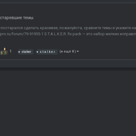
старевшие темы
ё постарался сделать красивее, пожалуйста, сравните темы и укажите 
-pro.ru/forum/79-91955-1 S.T.A.L.K.E.R. fix pack — это набор мелких испр
1
(и ещё 8 )
stalker
s.t.a.l.k.e.r.