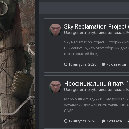
Sky Reclamation Project
Ubergeneral
опубликовал тема в
М
Sky Reclamation Project — сборник и
Внимание! То, что этот сборник до
некоторые её баги,...
16 августа, 2020
75 ответов
Неофициальный патч 1.6
Ubergeneral
опубликовал тема в
Б
Можно ли объединить Неофициальный п
установки должен быть таким: UP160
S.W.R....
19 августа, 2020
4 ответа