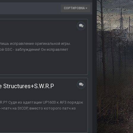
СОРТИРОВКА
о, лишь исправление оригинальной игры.
ой GSC - заблуждение! Он исправляет
 Structures+S.W.R.P
W.R.P? Судя из адаптации UP1603 к AF3 порядок
>патч на StCOP, вместо которого патч из