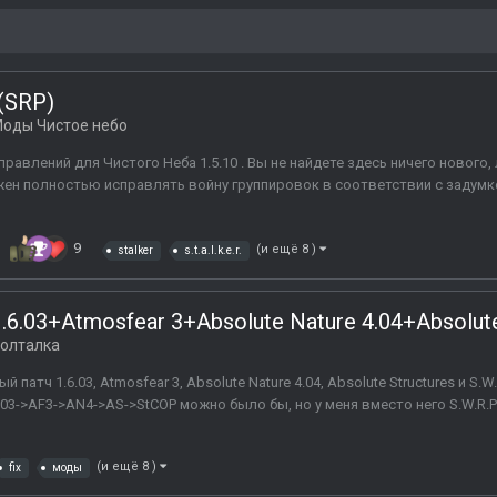
 (SRP)
оды Чистое небо
справлений для Чистого Неба 1.5.10 . Вы не найдете здесь ничего новог
лжен полностью исправлять войну группировок в соответствии с задумк
9
(и ещё 8 )
stalker
s.t.a.l.k.e.r.
.03+Atmosfear 3+Absolute Nature 4.04+Absolute
олталка
атч 1.6.03, Atmosfear 3, Absolute Nature 4.04, Absolute Structures и S.
3->AF3->AN4->AS->StCOP можно было бы, но у меня вместо него S.W.R.P-
(и ещё 8 )
fix
моды