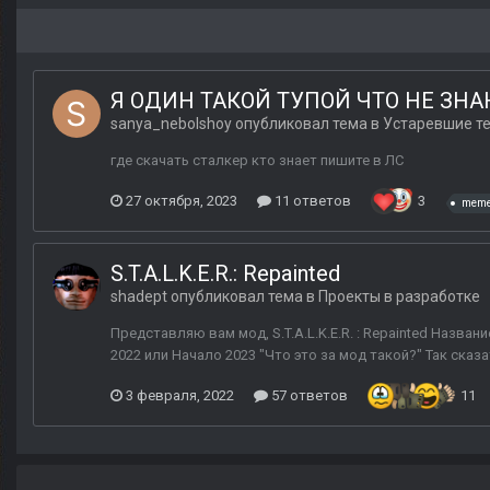
Я ОДИН ТАКОЙ ТУПОЙ ЧТО НЕ ЗНА
sanya_nebolshoy
опубликовал тема в
Устаревшие т
где скачать сталкер кто знает пишите в ЛС
27 октября, 2023
11 ответов
3
mem
S.T.A.L.K.E.R.: Repainted
shadept
опубликовал тема в
Проекты в разработке
Представляю вам мод, S.T.A.L.K.E.R. : Repainted Названи
2022 или Начало 2023 "Что это за мод такой?" Так сказ
3 февраля, 2022
57 ответов
11