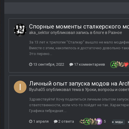
Спорные моменты сталкерского м
aka_sektor
опубликовал запись в блоге в
Разное
За 13 лет к трилогии "Сталкер" вышло не мало модифик
Вместе с этим, накопилось и достаточно довольно-таки
Это перено...
13 сентября, 2022
17 комментариев
Личный опыт запуска модов на Arch
Illyuha05
опубликовал тема в
Уроки, вопросы и сове
Здравствуйте! Хочу поделиться личным опытом запуска 
ответственности, если что-то пойдет не так. Характери
Графика гибридная:...
1 апреля
2 ответа
5
моды