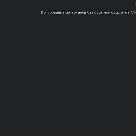
Копирование материалов без обратной ссылки на AP-PR