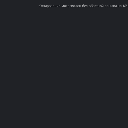
Копирование материалов без обратной ссылки на AP-PR