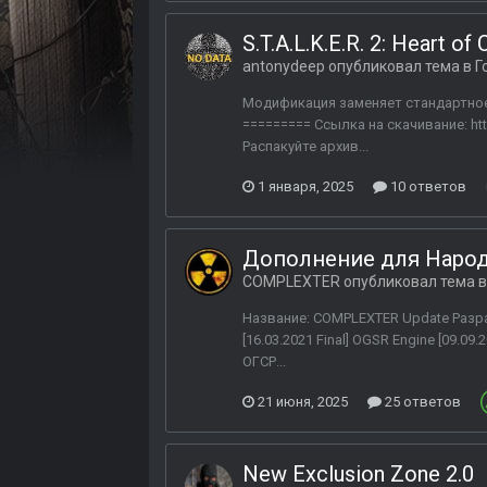
S.T.A.L.K.E.R. 2: Heart
antonydeep
опубликовал тема в
Г
Модификация заменяет стандартное
========= Ссылка на скачивание: h
Распакуйте архив...
1 января, 2025
10 ответов
Дополнение для Народ
COMPLEXTER
опубликовал тема 
Название: COMPLEXTER Update Разра
[16.03.2021 Final] OGSR Engine [09.
ОГСР...
21 июня, 2025
25 ответов
New Exclusion Zone 2.0