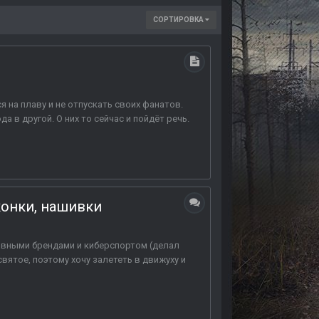
СОРТИРОВКА
 на плаву и не отпускать своих фанатов.
 в другой. О них то сейчас и пойдёт речь.
иконки, нашивки
тивными брендами и киберспортом (делал
святое, поэтому хочу залететь в движуху и