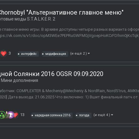
 of Chornobyl "Альтернативное главное меню"
отовые моды S.T.A.L.K.E.R. 2
 главное меню игры. В архиве доступны четыре разных варианта оформ
ttps://vk.com/s/v1/doc/opM3WEe7PEPRuGWFMGjVgoepHoKCrFDfnm0jKcTqky
3
(и ещё 2 )
интерфейс
модификация
ной Солянки 2016 OGSR 09.09.2020
в
Мини дополнения
ботчик: COMPLEXTER & Mecheniy@Mecheniy & NordRain, Nord51rus, AMKt
09.2020] Дата выхода: 21.06.2025 Что включено: 1) Вшит финальный патч о
13
(и ещё 4 )
народная солянка 2016
погода