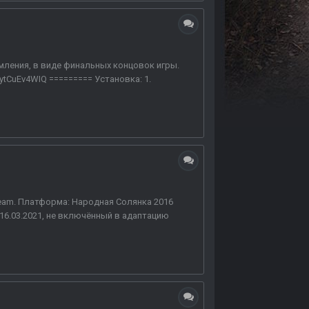
ления, в виде финальных концовок игры.
tCuEv4WIQ ========= Установка: 1.
eam. Платформа: Народная Солянка 2016
т 16.03.2021, не включённый в адаптацию