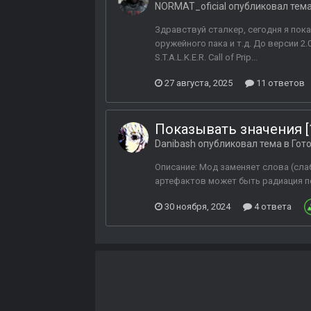
NORMAT_oficial
опубликовал тем
Здравствуй сталкер, сегодня я пок
оружейного пака и т.д. До версии 
S.T.A.L.K.E.R. Call of Prip...
27 августа, 2025
11 ответов
Показывать значения [1
Danibash
опубликовал тема в
Гото
Описание: Мод заменяет слова (слаб
артефактов может быть радиация по 
30 ноября, 2024
4 ответа