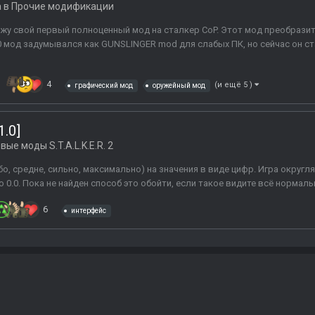
а в
Прочие модификации
ажу свой первый полноценный мод на сталкер СoP. Этот мод преобразит
2.0 мод задумывался как GUNSLINGER mod для слабых ПК, но сейчас он 
4
(и ещё 5 )
графический мод
оружейный мод
.0]
вые моды S.T.A.L.K.E.R. 2
о, средне, сильно, максимально) на значения в виде цифр. Игра округля
0.0. Пока не найден способ это обойти, если такое видите всё нормальн
6
интерфейс