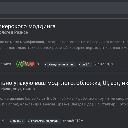
лкерского моддинга
блоге в
Разное
шло не мало модификаций, которые позволяют этой серии игр оставаться
очно довольно-таки спорных решений, которые переходят из одного мода
тариев
8
(и ещё 18 )
объединенный пак
оп 2.1
но упакую ваш мод: лого, обложка, UI, арт, 
афика, звук, видео
с, я в дизайне более 7 лет. В обычной жизни работаю с крупными спор
Bet, Fonbet, Александр Овечкин, Црвена Звезда и др). Но Сталкер — это 
4
(и ещё 11 )
дизайн
графический дизайн