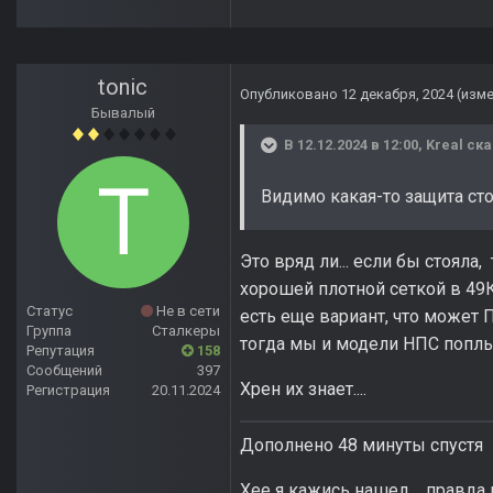
tonic
Опубликовано
12 декабря, 2024
(изм
Бывалый
В 12.12.2024 в 12:00,
Kreal
ска
Видимо какая-то защита сто
Это вряд ли... если бы стояла
хорошей плотной сеткой в 49К
Статус
Не в сети
есть еще вариант, что может 
Группа
Сталкеры
тогда мы и модели НПС поплыл
Репутация
158
Сообщений
397
Хрен их знает....
Регистрация
20.11.2024
Дополнено 48 минуты спустя
Хее я кажись нашел.... правда