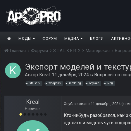
МОДЫ
ФОРУМ
МЕДИА
БЛОГИ
АКТИВНО
Главная
Форумы
S.T.A.L.K.E.R. 2
Мастерская
Вопрос
Экспорт моделей и тексту
Автор
Kreal
,
11 декабря, 2024
в
Вопросы по соз
stalker2
weapons
modding
оружие
мод
Kreal
Опубликовано
11 декабря, 2024
(изм
Новичок
Кто-нибудь разобрался, как эк
сделать и модель чуть подпра