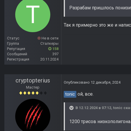
Разрабам пришлось понизит
Так я примерно это же и напис
Статус
Не в сети
Группа
Сталкеры
Репутация
158
Сообщений
397
Регистрация
20.11.2024
cryptopterius
Опубликовано
12 декабря, 2024
Мастер
ой, все.
tonic
В 12.12.2024 в 07:12,
tonic
ска
1200 трисов низкополигона