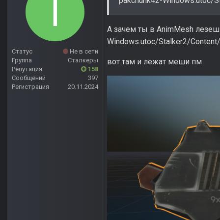
"pakchunk42-Windows.utoc/S
А зачем ты в AnimMesh лезешь
Windows.utoc/Stalker2/Content
Статус
Не в сети
Группа
Сталкеры
вот там и лежат меши пм
Репутация
158
Сообщений
397
Регистрация
20.11.2024