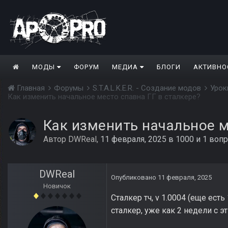
МОДЫ
ФОРУМ
МЕДИА
БЛОГИ
АКТИВНО
Главная
Форумы
S.T.A.L.K.E.R. - Создание модов
Урок
Как изменить начальное место спавна ГГ в сталкере?
Как изменить начальное м
Автор
DWReal
,
11 февраля, 2025
в
1000 и 1 воп
DWReal
Опубликовано
11 февраля, 2025
Новичок
Сталкер тч, v 1.0004 (еще ест
сталкер, уже как 2 недели с эт