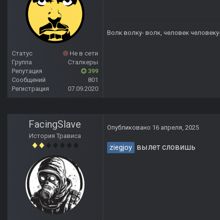
Волк волку- волк, человек человеку
Статус
Не в сети
Группа
Сталкеры
Репутация
399
Сообщений
801
Регистрация
07.09.2020
FacingSlave
Опубликовано
16 апреля, 2025
История Трависа
вылет словишь
ziegjoy