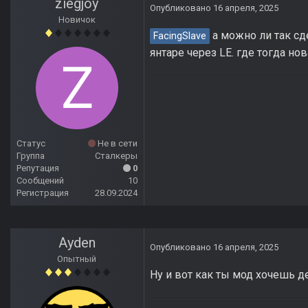
ziegjoy
Опубликовано
16 апреля, 2025
Новичок
а можно ли так сде
FacingSlave
янтаре через LE. где тогда но
Статус
Не в сети
Группа
Сталкеры
Репутация
0
Сообщений
10
Регистрация
28.09.2024
Ayden
Опубликовано
16 апреля, 2025
Опытный
Ну и вот как ты мод хочешь де