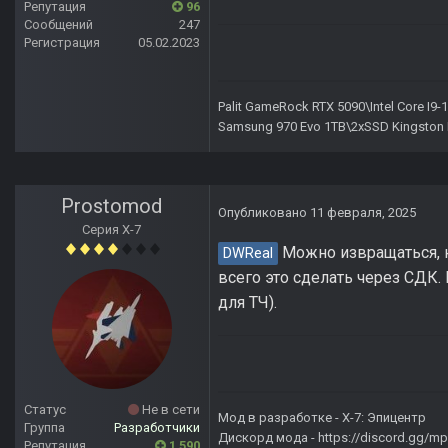
Репутация
96
Сообщений
247
Регистрация
05.02.2023
Palit GameRock RTX 5090\Intel Core I
Samsung 970 Evo 1TB\2xSSD Kingston 
Prostomod
Опубликовано
11 февраля, 2025
Серия Х-7
Можно извращаться, к
DWReal
всего это сделать через СДК. 
для ТЧ).
Статус
Не в сети
Мод в разработке -
X-7: Эпицентр
Группа
Разработчики
Дискорд мода -
https://discord.gg/
Репутация
1 590