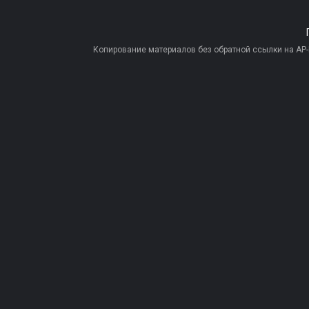
Копирование материалов без обратной ссылки на AP-PR