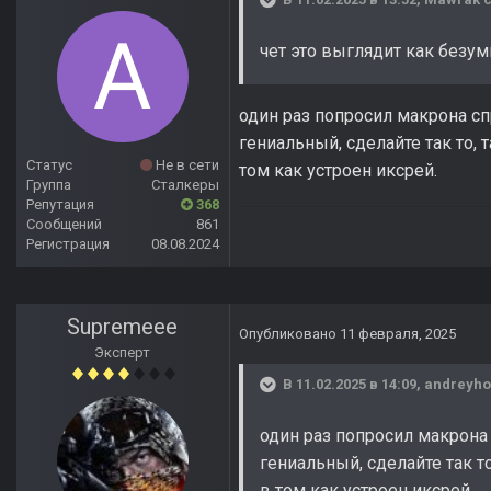
чет это выглядит как безум
один раз попросил макрона сп
гениальный, сделайте так то, 
Статус
Не в сети
том как устроен иксрей.
Группа
Сталкеры
Репутация
368
Сообщений
861
Регистрация
08.08.2024
Supremeee
Опубликовано
11 февраля, 2025
Эксперт
В 11.02.2025 в 14:09,
andreyho
один раз попросил макрона 
гениальный, сделайте так т
в том как устроен иксрей.