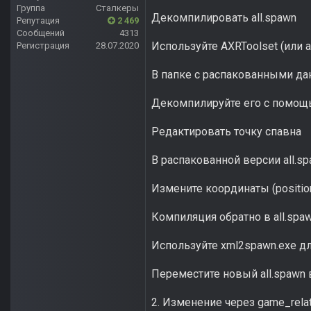
Группа
Сталкеры
Декомпилировать all.spawn
Репутация
2 469
Сообщений
4313
Используйте AXRToolset (или 
Регистрация
28.07.2020
В папке с распакованными дан
Декомпилируйте его с помощью
Редактировать точку спавна
В распакованной версии all.sp
Измените координаты (position
Компиляция обратно в all.spa
Используйте xml2spawn.exe дл
Переместите новый all.spawn 
2. Изменение через game_relatio