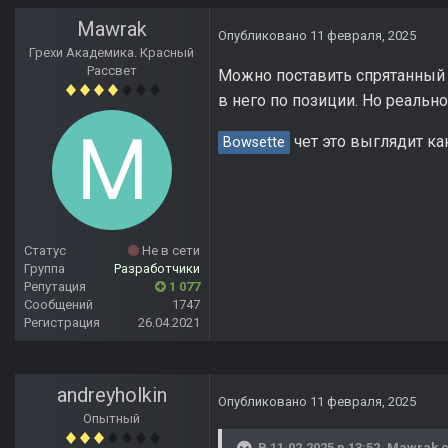
Mawrak
Опубликовано
11 февраля, 2025
Грехи Академика. Красный
Рассвет
Можно поставить спрятанный l
в него по позиции. Но реальн
чет это выглядит ка
Bowsette
Статус
Не в сети
Группа
Разработчики
Репутация
1 077
Сообщений
1747
Регистрация
26.04.2021
andreyholkin
Опубликовано
11 февраля, 2025
Опытный
В 11.02.2025 в 13:52,
Mawrak
с