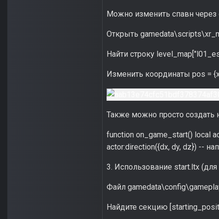
Можно изменить спавн через ск
Открыть gamedata\scripts\xr_mo
Найти строку level_map["l01_esca
Изменить координаты pos = {x, 
Также можно просто создать но
function on_game_start() local ac
actor:direction({dx, dy, dz}) -- 
3. Использование start.ltx (д
Файл gamedata\config\gameplay
Найдите секцию [starting_positi