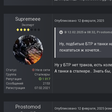
Supremeee
Опубликовано
12 февраля, 2025
Эксперт
В 12.02.2025 в 08:32,
Prostom
Ну, подбитые БТР и танки н
покататься ж хочется...
Ну у БТР нет траков, есть кол
Статус
Не в сети
А танки в сталкере... Знать бы
Группа
Сталкеры
Репутация
1 017
Сообщений
2153
Регистрация
07.02.2021
Prostomod
Опубликовано
12 февраля, 2025
(изм