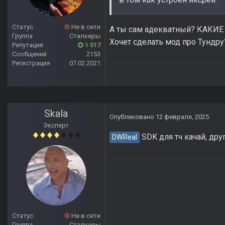
Статус
Не в сети
А ты сам адекватный? КАКИ
Группа
Сталкеры
Хочет сделать мод про Тундру
Репутация
1 017
Сообщений
2153
Регистрация
07.02.2021
Skala
Опубликовано
12 февраля, 2025
Эксперт
SDK для тч качай, дру
DWReal
Статус
Не в сети
Группа
Сталкеры