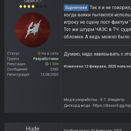
Серия Х-7
Так я и не говорил
Supremeee
когда вояки пытаются использ
игроку не сцену пост-фактум 
Тот же штурм ЧАЭС в ТЧ: судя
обломки. А ведь можно было б
Статус
Не в сети
Думаю, надо завязывать с этой
Группа
Разработчики
Репутация
1 590
Изменено
12 февраля, 2025
пользо
Сообщений
2363
Регистрация
15.08.2020
Мод в разработке -
X-7: Эпицентр
Дискорд мода -
https://discord.gg/
Hude
Опубликовано
20 февраля, 2025