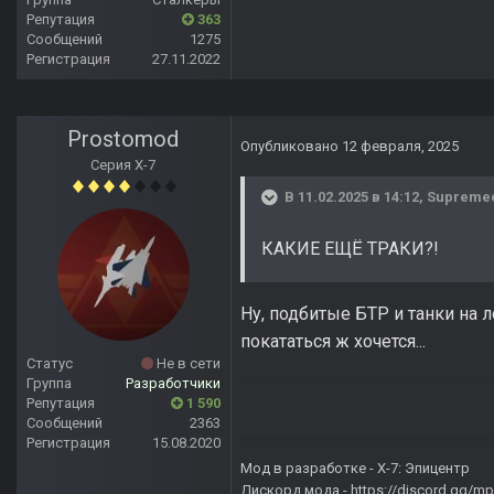
Репутация
363
Сообщений
1275
Регистрация
27.11.2022
Prostomod
Опубликовано
12 февраля, 2025
Серия Х-7
В 11.02.2025 в 14:12,
Supreme
КАКИЕ ЕЩЁ ТРАКИ?!
Ну, подбитые БТР и танки на л
покататься ж хочется...
Статус
Не в сети
Группа
Разработчики
Репутация
1 590
Сообщений
2363
Регистрация
15.08.2020
Мод в разработке -
X-7: Эпицентр
Дискорд мода -
https://discord.gg/