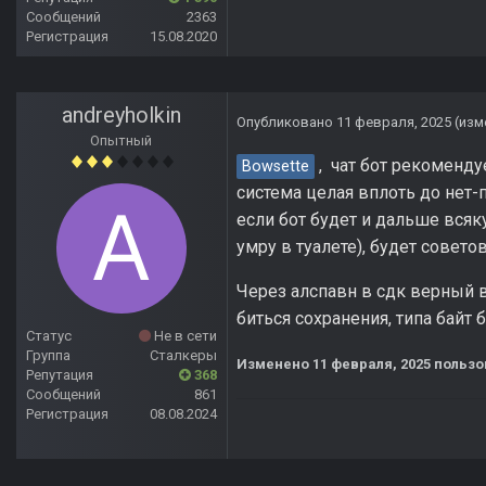
Сообщений
2363
Регистрация
15.08.2020
andreyholkin
Опубликовано
11 февраля, 2025
(изм
Опытный
, чат бот рекомендуе
Bowsette
система целая вплоть до нет-
если бот будет и дальше всяк
умру в туалете), будет советов
Через алспавн в сдк верный в
биться сохранения, типа байт
Статус
Не в сети
Группа
Сталкеры
Изменено
11 февраля, 2025
пользо
Репутация
368
Сообщений
861
Регистрация
08.08.2024