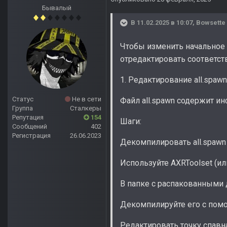
Бывалый
В 11.02.2025 в 10:07,
Bowsette
Чтобы изменить начальное ме
отредактировать соответс
1. Редактирование all.spaw
Статус
Не в сети
Файл all.spawn содержит ин
Группа
Сталкеры
Репутация
154
Шаги:
Сообщений
402
Регистрация
26.06.2023
Декомпилировать all.spawn
Используйте AXRToolset (ил
В папке с распакованными д
Декомпилируйте его с помощ
Редактировать точку спавн