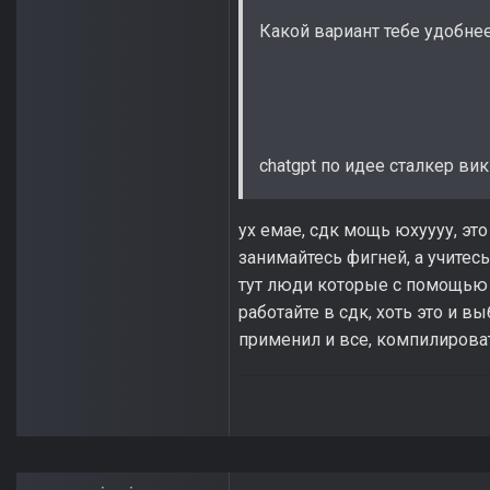
Какой вариант тебе удобне
chatgpt по идее сталкер вик
ух емае, сдк мощь юхуууу, это 
занимайтесь фигней, а учитес
тут люди которые с помощью в
работайте в сдк, хоть это и в
применил и все, компилироват