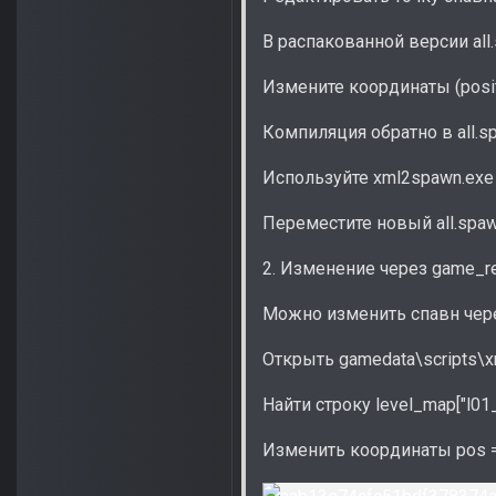
В распакованной версии all.
Измените координаты (positi
Компиляция обратно в all.s
Используйте xml2spawn.exe 
Переместите новый all.spaw
2. Изменение через game_rela
Можно изменить спавн через
Открыть gamedata\scripts\xr_
Найти строку level_map["l01_e
Изменить координаты pos = {