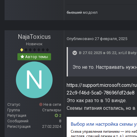
бывший
модоел
NajaToxicus
Опубликовано
27 февраля, 2025
Новичок
В 27.02.2025 в 05:22,
xrLil Baty
Автор темы
Это не то. Настраивать нуж
https://support.microsoft.co
22c9-f46d-5ca0-78696fdf2de8
Это как раз то в 10 винде.
Статус
Не в сети
Схемы питания остались, но в
Группа
Сталкеры
Репутация
2
Сообщений
8
Регистрация
27.02.2024