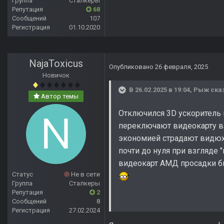
Группа
Сталкеры
Репутация
68
Сообщений
107
Регистрация
01.10.2020
NajaToxicus
Опубликовано
26 февраля, 2025
Новичок
В 26.02.2025 в 19:04,
Рыж
сказ
Автор темы
Отключился 3D ускоритель 
переключают видеокарту в 
экономией страдают видюхи 
почти до нуля при взгляде "
видеокарт АМД просадки б
Статус
Не в сети
Группа
Сталкеры
Репутация
2
Сообщений
8
Регистрация
27.02.2024