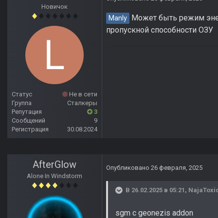
Новичок
Может быть режим энер
Manly
пропускной способности ОЗУ
Статус
Не в сети
Группа
Сталкеры
Репутация
3
Сообщений
9
Регистрация
30.08.2024
AfterGlow
Опубликовано
26 февраля, 2025
Alone In Windstorm
В 26.02.2025 в 05:21,
NajaToxi
sgm с geonezis addon