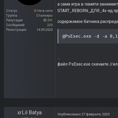
а сама игра в памяти занимае
START_REBORN_ДЛЯ_4х-яд.пр
Статус
Не в сети
Группа
Сталкеры
Репутация
231
содержимое батника распредел
Сообщений
220
Регистрация
14.09.2020
@PsExec.exe -d -a 0,1
...
файл PsExec.exe скачаете //и
xrLil Batya
Опубликовано
27 февраля, 2025