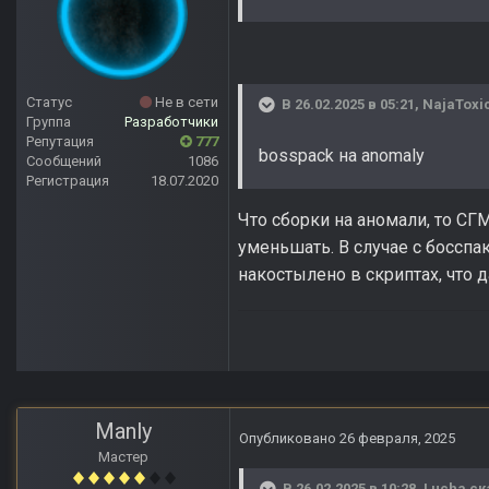
Статус
Не в сети
В 26.02.2025 в 05:21,
NajaToxi
Группа
Разработчики
Репутация
777
bosspack на anomaly
Сообщений
1086
Регистрация
18.07.2020
Что сборки на аномали, то СГ
уменьшать. В случае с босспа
накостылено в скриптах, что д
Manly
Опубликовано
26 февраля, 2025
Мастер
В 26.02.2025 в 10:28,
Lucha
ск