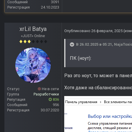
Сообщений
3091
Регистрация
24.10.2023
xrLil Batya
Опубликовано
26 февраля, 2025
(изм
«JUST» Online
В 26.02.2025 в 05:21,
NajaToxi
ПК (ноут):
Раз это ноут, то может в пан
Хотя даже на сбалансирован
Статус
Не в сети
Группа
Разработчики
Репутация
836
Сообщений
956
Регистрация
30.07.2020