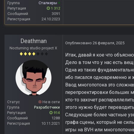
Группа
Сталкеры
+
Репутация
1 312
Сообщений
3091
Регистрация
24.10.2023
Deathman
Опубликовано
26 февраля, 2025
Nocturning studio project X
Итак, давай я кое что объясню
Дело в том что у нас есть в
Одна из таких фундаментальны
ибо писался одновременно и ж
Ввод многопотока это сложная
перепроектировки больших мо
кто-то захочет распараллелить
Статус
Не в сети
этого нужно будет переводить
Группа
Разработчики
Репутация
914
Следующие более частные уз
Сообщений
1288
графа сцены, который не силь
Регистрация
10.11.2021
игры на BVH или многопоточн