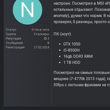
настроек. Посмотрел в MSI aft
остальные отдыхают. Похожая 
anomaly), думал что норма. В
проверял, 0 разницы, просто 
Статус
Не в сети
ПК (ноут):
Группа
Сталкеры
Репутация
2
Сообщений
8
GTX 1050
Регистрация
27.02.2024
i5-8300H
16gb DDR3 RAM
1 TB HDD
Посмотрел на самые топовые 
мощнее i7-4770k 2013 года), т
30fps с лютыми фризами на т