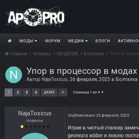
МОДЫ
ФОРУМ
МЕДИА
БЛОГИ
АКТИВНО
Упор в проце
Главная
Форумы
ОБЩЕНИЕ
Болталка
Упор в процессор в модах
Автор
NajaToxicus
,
26 февраля, 2025
в
Болталка
Страница 1 из 4
1
2
3
4
ДАЛЕЕ
NajaToxicus
Опубликовано
26 февраля, 2025
Новичок
Играя в чистый сталкер замеч
geonezis addon и ловлю пост