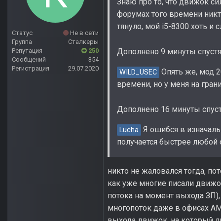
Знаю про то, что движок си
форумах того времени никт
тянуло, мой i5-8300 хоть и
Статус
Не в сети
Группа
Сталкеры
Репутация
250
Дополнено 9 минуты спуст
Сообщений
354
Регистрация
29.07.2020
Опять же, мод 2
WILD_USEC
времени, но у меня на гран
Дополнено 16 минуты спус
Я ошибся в изначаль
Lucha
получается быстрее любой о
никто не жаловался тогда, по
как уже многие писали движок
потока на момент выхода ЗП), 
многопоток даже в офисах АМ
выхода движок, на который л