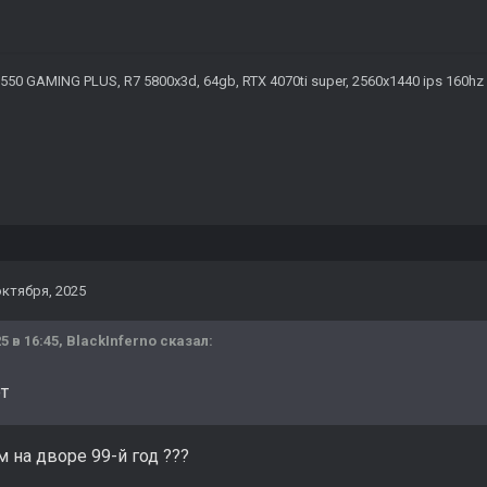
550 GAMING PLUS, R7 5800x3d, 64gb, RTX 4070ti super, 2560x1440 ips 160hz 
октября, 2025
5 в 16:45,
BlackInferno
сказал:
т
м на дворе 99-й год ???