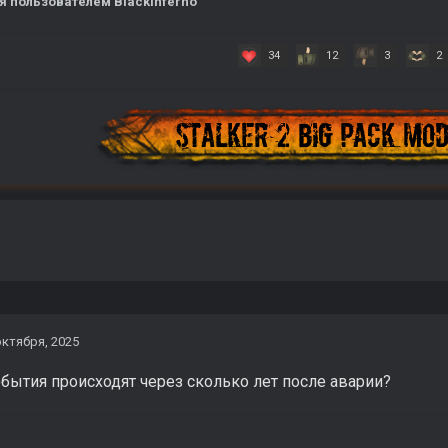
я
пользователем BlackInferno
34
12
3
2
октября, 2025
обытия происходят через сколько лет после аварии?