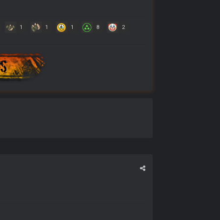
1
1
1
8
2