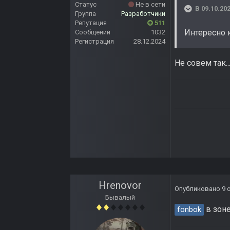
Статус
Не в сети
В 09.10.202
Группа
Разработчики
Репутация
511
Интересно 
Сообщений
1032
Регистрация
28.12.2024
Не совем так..
Hrenovor
Опубликовано
9 
Бывалый
в зоне
fonbok