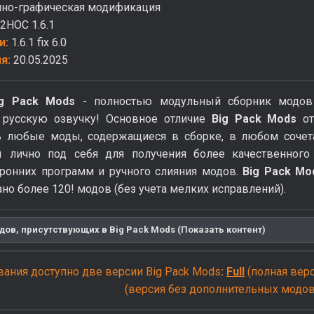
но-графическая модификация
2HOC 1.6.1
и:
1.6.1 fix 6.0
ия:
20.05.2025
ig Pack Mods
- полностью модульный сборник модов на 
русскую озвучку! Основное отличие
Big Pack Mods
от
ь любые моды, содержащиеся в сборке, в любом сочета
 лично под себя для получения более качественного
оронних программ и ручного слияния модов.
Big Pack Mo
но более 120! модов (без учета мелких исправлений).
дов, присутствующих в Big Pack Mods (Показать контент)
вания доступно две версии Big Pack Mods
:
Full
(полная верс
(версия без дополнительных модов