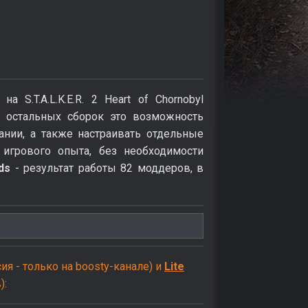
S.T.A.L.K.E.R. 2 Heart of Chornobyl
 остальных сборок это возможность
нии, а также настраивать отдельные
 игрового опыта, без необходимости
ds
- результат работы 82 моддеров, в
ия - только на boosty-канале) и
Lite
):