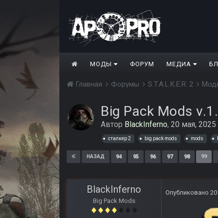
МОДЫ
ФОРУМ
МЕДИА
Б
Главная
Форумы
S.T.A.L.K.E.R. 2
Моды
Big Pack Mods v.1
Автор
BlackInferno
,
20 мая, 2025
сталкер 2
big pack mods
mods
94
95
96
97
98
99
НАЗАД
BlackInferno
Опубликовано
20
Big Pack Mods