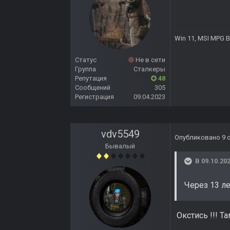
Win 11, MSI MPG B
Статус
Не в сети
Группа
Сталкеры
Репутация
48
Сообщений
305
Регистрация
09.04.2023
vdv5549
Опубликовано
9 
Бывалый
В 09.10.202
Через 13 ле
Окстись !!! Та