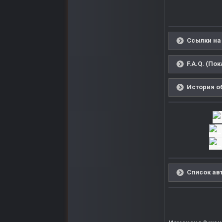
Ссылки на 
F.A.Q. (По
История о
Список авт