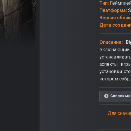
Тип:
Геймплей
Платформа:
S
Версия сборк
Дата создан
Описание:
B
включающий 
устанавливат
аспекты игры
установки ст
котором собра
Список мо
Для скачи