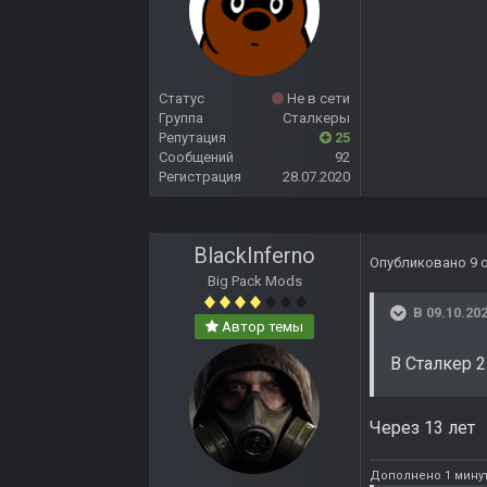
Статус
Не в сети
Группа
Сталкеры
Репутация
25
Сообщений
92
Регистрация
28.07.2020
BlackInferno
Опубликовано
9 
Big Pack Mods
В 09.10.202
Автор темы
В Сталкер 2
Через 13 лет
Дополнено 1 минут