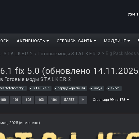
Уже з
ЛОГИ
АКТИВНОСТЬ
СЕРВИСЫ САЙТА
МОДДИНГ
Big Pack Mods v.
 S.T.A.L.K.E.R. 2
Готовые моды S.T.A.L.K.E.R. 2
.6.1 fix 5.0 (обновлено 14.11.2025
в
Готовые моды S.T.A.L.K.E.R. 2
heart of chornobyl
s.t.a.l.k.e.r.
сердце чернобыля
моды
s2hoc
Страница 99 из 178
100
101
102
103
104
ДАЛЕЕ
 мая, 2025
(изменено)