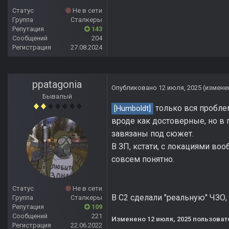
Статус
Не в сети
Группа
Сталкеры
Репутация
143
Сообщений
204
Регистрация
27.08.2024
ppatagonia
Опубликовано
12 июля, 2025
(измене
Бывалый
только вся пробле
[Humboldt]
вроде как достоверные, но в 
завязаны под сюжет.
В ЗП, кстати, с локациями воо
совсем понятно.
Статус
Не в сети
В С2 сделали "реальную" ЧЗО, 
Группа
Сталкеры
Репутация
109
Сообщений
221
Изменено
12 июля, 2025
пользоват
Регистрация
22.06.2022