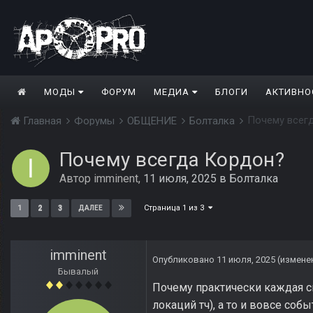
МОДЫ
ФОРУМ
МЕДИА
БЛОГИ
АКТИВНО
Почему всег
Главная
Форумы
ОБЩЕНИЕ
Болталка
Почему всегда Кордон?
Автор
imminent
,
11 июля, 2025
в
Болталка
Страница 1 из 3
1
2
3
ДАЛЕЕ
imminent
Опубликовано
11 июля, 2025
(измене
Бывалый
Почему практически каждая с
локаций тч), а то и вовсе со