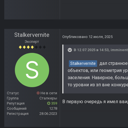
Stalkervernite
Опубликовано
12 июля, 2025
Эксперт
В 12.07.2025 в 14:53,
imminent
дал странное 
Stalkervernite
объектов, или геометрия у
заселения. Наверное, боль
то уровни из зп вне конкур
Статус
Не в сети
Группа
Сталкеры
В первую очередь я имел вви
Репутация
359
Сообщений
1278
Регистрация
28.06.2023