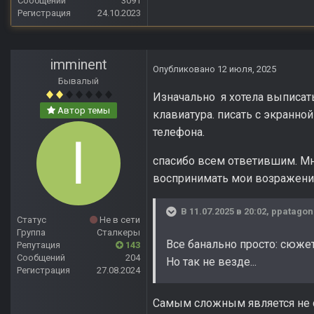
Сообщений
3091
Регистрация
24.10.2023
imminent
Опубликовано
12 июля, 2025
Бывалый
Изначально я хотела выписат
Автор темы
клавиатура. писать с экранно
телефона.
спасибо всем ответившим. Мне
воспринимать мои возражения
В 11.07.2025 в 20:02,
ppatagon
Статус
Не в сети
Группа
Сталкеры
Все банально просто: сюжет
Репутация
143
Сообщений
204
Но так не везде...
Регистрация
27.08.2024
Cамым сложным является не се