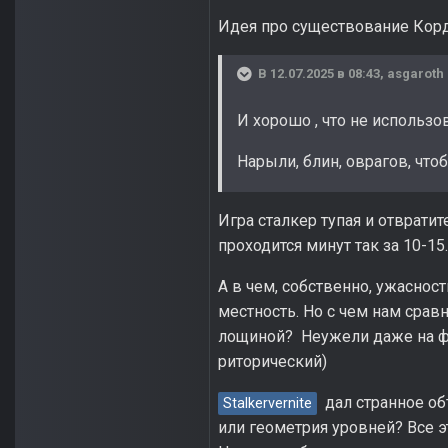
Идея про существование Корд
В 12.07.2025 в 08:43,
asgaroth
И хорошо , что не использо
Нарыли, блин, оврагов, что
Игра сталкер тупая и отврати
проходится минут так за 10-15.
А в чем, собственно, ужасност
местность. Но с чем нам сра
лощиной? Неужели даже на ф
риторический)
дал странное объ
Stalkervernite
или геометрия уровней? Все э