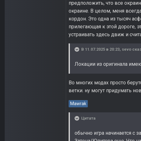
предположить, что все окраи
окраине. В целом, меня всегд
кордон. Это одна из тысяч ас
прилегающая к этой дороге, э
устраивать здесь движ и счит
В 11.07.2025 в 20:23,
sevo
сказ
Локации из оригинала имею
Во многих модах просто беру
ветки. ну могут придумать но
Mawrak
Цитата
обычно игра начинается с з
Затона/Юпитера еще. Что на