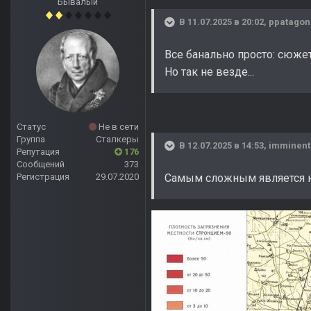
Бывалый
В 11.07.2025 в 20:02,
ppatagon
Все банально просто: сюжет
Но так не везде...
Статус
Не в сети
Группа
Сталкеры
В 12.07.2025 в 14:53,
imminent
Репутация
176
Сообщений
373
Регистрация
29.07.2020
Cамым сложным является не