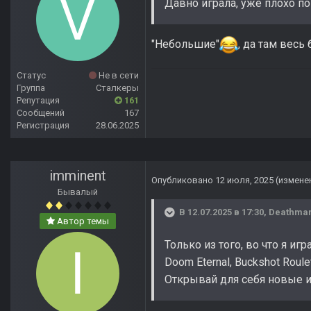
Давно играла, уже плохо п
"Небольшие"
, да там весь
Статус
Не в сети
Группа
Сталкеры
Репутация
161
Сообщений
167
Регистрация
28.06.2025
imminent
Опубликовано
12 июля, 2025
(измене
Бывалый
В 12.07.2025 в 17:30,
Deathma
Автор темы
Только из того, во что я и
Doom Eternal, Buckshot Roulett
Открывай для себя новые и