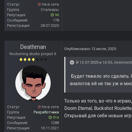
Статус
Не в сети
Группа
Сталкеры
Репутация
96
Сообщений
178
Регистрация
28.07.2020
Deathman
Опубликовано
12 июля, 2025
Nocturning studio project X
В 12.07.2025 в 14:53,
imminent
Будет тяжело это сделать. 
аналогов ей не так уж и мн
Только из того, во что я игр
Статус
Не в сети
Doom Eternal, Buckshot Roulette, 
Группа
Разработчики
Открывай для себя новые игр
Репутация
914
Сообщений
1288
Регистрация
10.11.2021