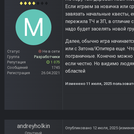
Если играем за новичка или с
завязать начальные квесты, е
пережила ТЧ и ЗП, в отличие
надо будет заселять новой гр
Далее, обычно игра начинаетс
или с Затона/Юпитера еще. Чт
Статус
Не в сети
пограничные. Конечно можно 
Группа
Разработчики
Репутация
1 075
если честно. Но видимо людя
Сообщений
1745
областей
Регистрация
26.04.2021
Изменено
11 июля, 2025
пользоват
andreyholkin
Опубликовано
12 июля, 2025
(измене
Опытный