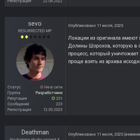
Регистрация
22.06.2022
sevo
Опубликовано
11 июля, 2025
RESURRECTED MP
Локации из оригинала имеют п
Долины Шорохов, которую в с
процесс, который уничтожает 
проще взять из архива исходни
Статус
Не в сети
Группа
Разработчики
Репутация
221
Сообщений
223
Регистрация
12.03.2023
Deathman
Опубликовано
11 июля, 2025
(измене
Nocturning studio project X