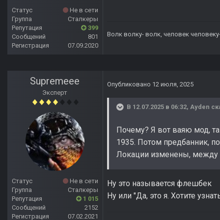
Статус
Не в сети
Группа
Сталкеры
Репутация
399
Волк волку- волк, человек человеку
Сообщений
801
Регистрация
07.09.2020
Supremeee
Опубликовано
12 июля, 2025
Эксперт
В 12.07.2025 в 06:32,
Ayden
ск
Почему? Я вот ваяю мод, та
1935. Потом предбанник, п
Локации изменены, между б
Статус
Не в сети
Ну это называется флешбек
Группа
Сталкеры
Ну или "Да, это я. Хотите узн
Репутация
1 015
Сообщений
2152
Регистрация
07.02.2021