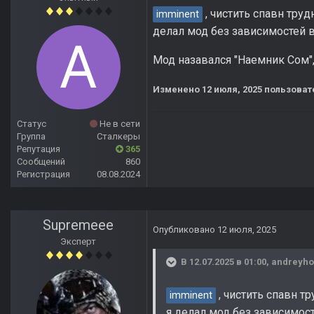
, чистить спавн труд
imminent
делал мод без зависимостей в 
Мод назавался "Наемник Сом", 
Изменено
12 июля, 2025
пользовате
Статус
Не в сети
Группа
Сталкеры
Репутация
365
Сообщений
860
Регистрация
08.08.2024
Supremeee
Опубликовано
12 июля, 2025
Эксперт
В 12.07.2025 в 01:00,
andreyho
, чистить спавн т
imminent
я делал мод без зависимост