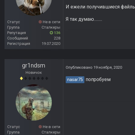
И ежели получившиеся файлы с
Я так думаю.........
Статус
Не в сети
Группа
Сталкеры
Репутация
136
Сообщений
228
Регистрация
19.07.2020
gr1ndsm
Опубликовано
19 ноября, 2020
Новичок
попробуем
nasar75
Статус
Не в сети
Группа
Сталкеры