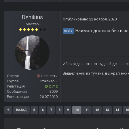
Denikius
Опубликовано
22 ноября, 2020
Мастер
Наймов должно быть четв
solix
Ибо когда настанет судный день нас 
Вышел ежик из тумана, выжрал ежик п
Статус
Не в сети
Группа
Сталкеры
Репутация
2 742
Сообщений
3009
Регистрация
26.07.2020
5
6
7
8
9
10
11
12
13
14
15
НАЗАД