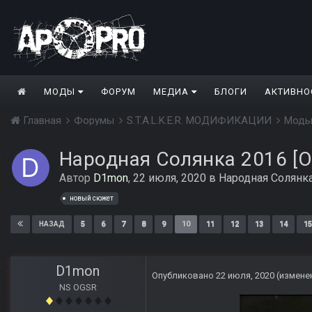
МОДЫ
ФОРУМ
МЕДИА
БЛОГИ
АКТИВНО
Главная
Форумы
S.T.A.L.K.E.R. МОДИФИКАЦИИ
Моды
Народная Солянка 2016 [O
Автор
D1mon
,
22 июля, 2020
в
Народная Солянк
новый сюжет
5
6
7
8
9
10
11
12
13
14
15
НАЗАД
D1mon
Опубликовано
22 июля, 2020
(измене
NS OGSR