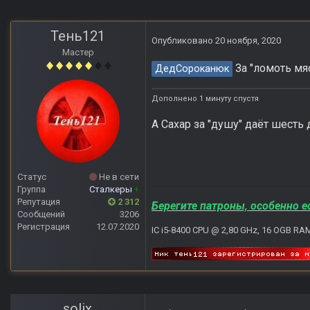
Тень121
Опубликовано
20 ноября, 2020
Мастер
За "ломоть мяс
ДедСороканюк
Дополнено 1 минуту спустя
А Сахар за "душу" даёт шесть 
Статус
Не в сети
Группа
Сталкеры
+
Репутация
2 312
Берегите патроны, особенно е
Сообщений
3206
Регистрация
12.07.2020
IC i5-8400 CPU @ 2,80 GHz, 16 OGB RA
solix