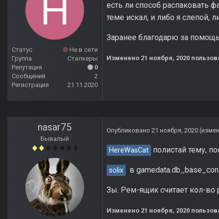
есть ли способ распаковать ф
теме искал, и либо я слепой, 
Заранее благодарю за помощь
Статус
Не в сети
Изменено
21 ноября, 2020
пользов
Группа
Сталкеры
Репутация
0
Сообщений
2
Регистрация
21.11.2020
nasar75
Опубликовано
21 ноября, 2020
(изме
Бывалый
полистай тему, по
HereWasCat
в gamedata.db_base_con
solix
Зы. Рем-ящик считает кол-во ремна
Изменено
21 ноября, 2020
пользов