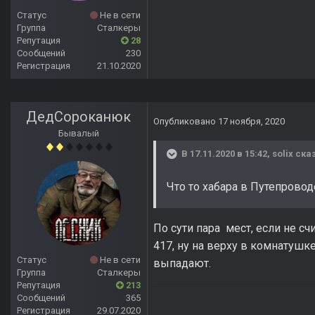
Статус
Не в сети
Группа
Сталкеры
Репутация
28
Сообщений
230
Регистрация
21.10.2020
ДедСороканюк
Опубликовано
17 ноября, 2020
Бывалый
В 17.11.2020 в 15:42,
solix
сказ
Что то хабара в Путепрово
По сути пара мест, если не сч
417, ну на верху в комнатушке
Статус
Не в сети
выпадают.
Группа
Сталкеры
Репутация
213
Сообщений
365
Регистрация
29.07.2020