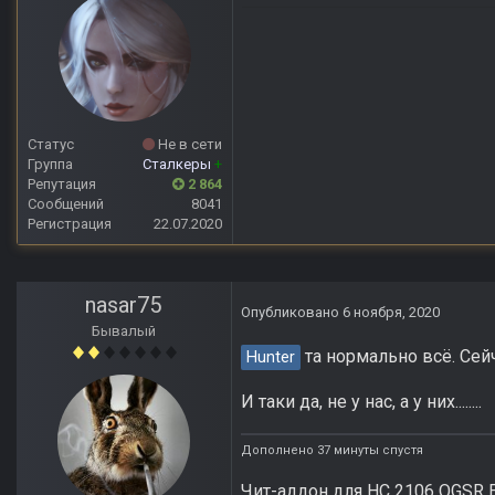
Статус
Не в сети
Группа
Сталкеры
+
Репутация
2 864
Сообщений
8041
Регистрация
22.07.2020
nasar75
Опубликовано
6 ноября, 2020
Бывалый
та нормально всё. Сейч
Hunter
И таки да, не у нас, а у них........
Дополнено 37 минуты спустя
Чит-аддон для НС 2106 OGSR E