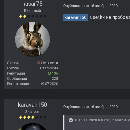
nasar75
Опубликовано
16 ноября, 2020
Бывалый
user.ltx не пробова
karavan150
Статус
Не в сети
Группа
Сталкеры
Репутация
136
Сообщений
228
Регистрация
19.07.2020
karavan150
Опубликовано
16 ноября, 2020
Эксперт
В 16.11.2020 в 07:15,
nasar75
с