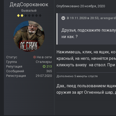
ДедСороканюк
Опубликовано
20 ноября, 2020
Бывалый
В 19.11.2020 в 20:53,
arengard
Друзья, подскажите пожалуй
ни как. ?
Нажимаешь, клик, на ящик, ког
Статус
Не в сети
красный, на него, начнётся р
Группа
Сталкеры
кликнуть внизу на ствол. При
Репутация
213
Сообщений
365
Регистрация
29.07.2020
Дополнено 5 минуты спустя
Даа., пеед пользованием ящи
оружия за арт Огненный шар, 