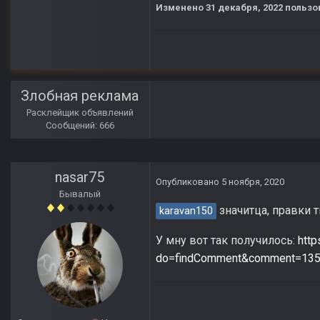
Изменено
31 декабря, 2022
пользо
Злобная реклама
Расклейщик объявлений
Сообщений: 666
nasar75
Опубликовано
5 ноября, 2020
Бывалый
значитца, правки
karavan150
У мну вот так получилось:
http
do=findComment&comment=13