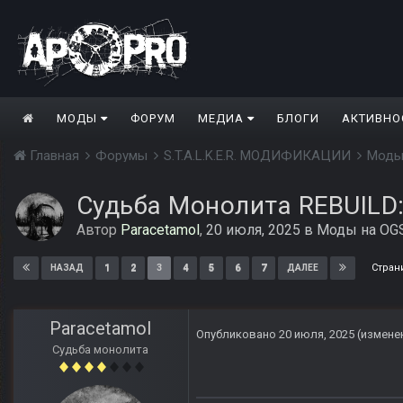
МОДЫ
ФОРУМ
МЕДИА
БЛОГИ
АКТИВНО
Главная
Форумы
S.T.A.L.K.E.R. МОДИФИКАЦИИ
Моды
Судьба Монолита REBUILD
Автор
Paracetamol
,
20 июля, 2025
в
Моды на OGS
Стран
1
2
3
4
5
6
7
НАЗАД
ДАЛЕЕ
Paracetamol
Опубликовано
20 июля, 2025
(измене
Судьба монолита