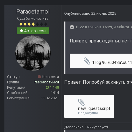
Paracetamol
Опубликовано
22 июля, 2025
Судьба монолита
В 22.07.2025 в 16:29,
JackRoL
Автор темы
Привет, происходит вылет 
1.log
96 \u043a\u0411 ·
Статус
Не в сети
Привет. Попробуй закинуть это
Группа
Разработчики
Репутация
1 148
Сообщений
1414
Регистрация
11.02.2021
new_quest.script
Недоступно
Дополнено 0 минут спустя