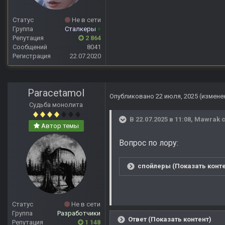
Статус
Не в сети
Группа
Сталкеры
+
Репутация
2 864
Сообщений
8041
Регистрация
22.07.2020
Paracetamol
Опубликовано
22 июля, 2025
(измене
Судьба монолита
В 22.07.2025 в 11:08,
Mawrak
с
Автор темы
Вопрос по лору:
спойлеры (Показать конте
Статус
Не в сети
Группа
Разработчики
Ответ (Показать контент)
Репутация
1 148