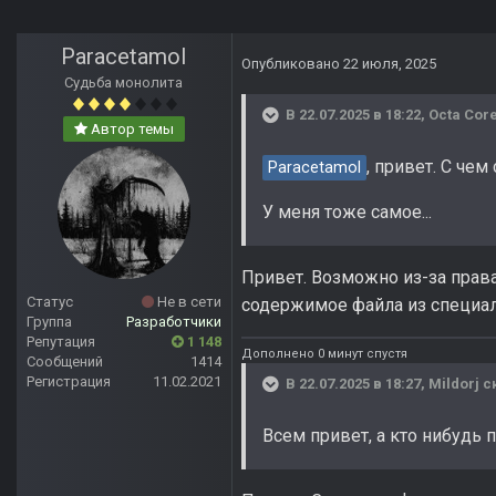
Paracetamol
Опубликовано
22 июля, 2025
Судьба монолита
В 22.07.2025 в 18:22,
Octa Cor
Автор темы
, привет. С че
Paracetamol
У меня тоже самое...
Привет. Возможно из-за права
Статус
Не в сети
содержимое файла из специал
Группа
Разработчики
Репутация
1 148
Дополнено 0 минут спустя
Сообщений
1414
Регистрация
11.02.2021
В 22.07.2025 в 18:27,
Mildorj
ск
Всем привет, а кто нибудь