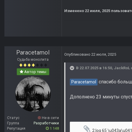
Изменено
22 июля, 2025
пользоват
Paracetamol
Опубликовано
22 июля, 2025
Судьба монолита
В 22.07.2025 в 16:50,
JackRoL
Автор темы
спасибо большо
Paracetamol
Дополнено 23 минуты спус
Статус
Не в сети
Группа
Разработчики
Репутация
1 148
2.log
65 \u043a\u0411 ·