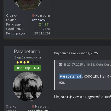
Статус
Не в сети
Группа
Сталкеры
+
Репутация
1 151
Сообщений
2155
Регистрация
29.01.2024
Paracetamol
Опубликовано
22 июля, 2025
Судьба монолита
В 22.07.2025 в 18:31,
Octa Cor
Автор темы
, хорошо. Ну ,
Paracetamol
же.
Не, этот фикс для другой ошиб
Статус
Не в сети
Группа
Разработчики