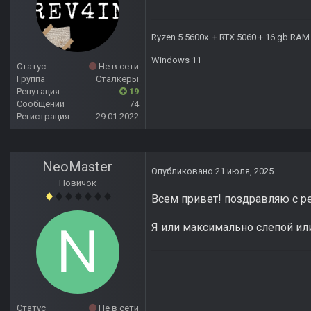
Ryzen 5 5600x + RTX 5060 + 16 gb RAM
Windows 11
Статус
Не в сети
Группа
Сталкеры
Репутация
19
Сообщений
74
Регистрация
29.01.2022
NeoMaster
Опубликовано
21 июля, 2025
Новичок
Всем привет! поздравляю с ре
Я или максимально слепой ил
Статус
Не в сети