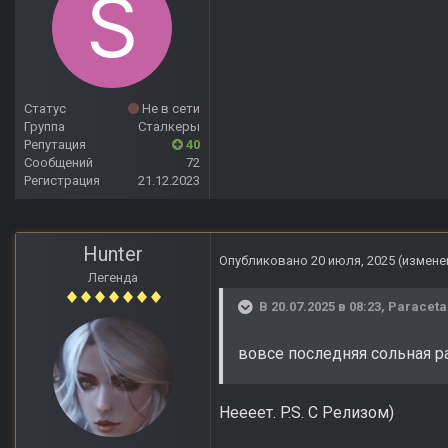
Статус
Не в сети
Группа
Сталкеры
Репутация
40
Сообщений
72
Регистрация
21.12.2023
Hunter
Опубликовано
20 июля, 2025
(измене
Легенда
В 20.07.2025 в 08:23,
Paracet
вовсе последняя сольная р
Неееет. P.S. С Релизом)