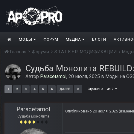
МОДЫ
ФОРУМ
МЕДИА
БЛОГИ
АКТИВНО
Главная
Форумы
S.T.A.L.K.E.R. МОДИФИКАЦИИ
Моды
Судьба Монолита REBUILD
Автор
Paracetamol
,
20 июля, 2025
в
Моды на OGS
Страница 1 из 7
1
2
3
4
5
6
ДАЛЕЕ
Paracetamol
Опубликовано
20 июля, 2025
(измене
Судьба монолита