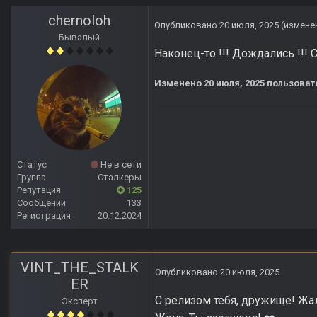
chernoloh
Опубликовано
20 июля, 2025
(измене
Бывалый
Наконец-то !!! Дождались !!! 
Изменено
20 июля, 2025
пользоват
Статус
Не в сети
Группа
Сталкеры
Репутация
125
Сообщений
133
Регистрация
20.12.2024
VINT_THE_STALK
Опубликовано
20 июля, 2025
ER
С релизом тебя, дружище! Жаль
Эксперт