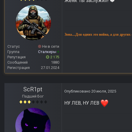
Женя. Ты заслужил!
❤️
Зона....Для одних это война, а для других
Статус
Не в сети
Группа
Сталкеры
+
Репутация
2 175
Сообщений
1880
Регистрация
27.01.2024
ScR1pt
Опубликовано
20 июля, 2025
Падший Бог
НУ ЛЕВ, НУ ЛЕВ