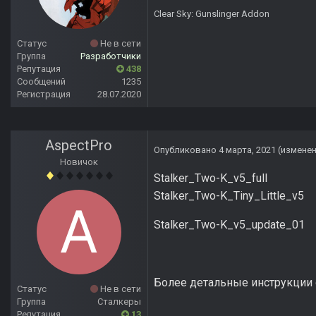
Clear Sky: Gunslinger Addon
Статус
Не в сети
Группа
Разработчики
Репутация
438
Сообщений
1235
Регистрация
28.07.2020
AspectPro
Опубликовано
4 марта, 2021
(измене
Новичок
Stalker_Two-K_v5_full 
Stalker_Two-K_Tiny_Little_v
Stalker_Two-K_v5_update_01 
Более детальные инструкции 
Статус
Не в сети
Группа
Сталкеры
Репутация
13