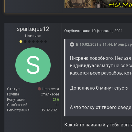
spartaque12
Опубликовано
10 февраля, 2021
Новичок
В 10.02.2021 в 11:44,
Мольфар
Нихрена подобного. Нельзя 
индивидуализм тут не совсе
касается всех разрабов, ко
Дополнено 0 минут спустя
Статус
Не в сети
Группа
Сталкеры
Репутация
6
Сообщений
11
А что толку от твоего свед
Регистрация
06.02.2021
Какой-то наивный у тебя взгл