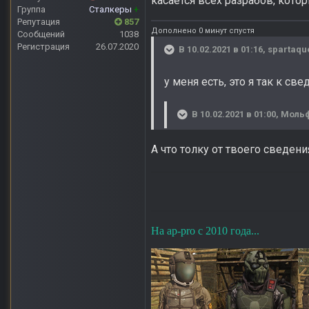
касается всех разрабов, кото
Группа
Сталкеры
+
Репутация
857
Дополнено 0 минут спустя
Сообщений
1038
Регистрация
26.07.2020
В 10.02.2021 в 01:16,
spartaqu
у меня есть, это я так к св
В 10.02.2021 в 01:00,
Моль
А что толку от твоего сведени
На ap-pro с 2010 года...