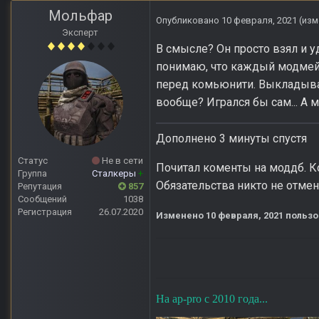
Мольфар
Опубликовано
10 февраля, 2021
(изм
Эксперт
В смысле? Он просто взял и у
понимаю, что каждый модмейк
перед комьюнити. Выкладывая
вообще? Игрался бы сам... А м
Дополнено 3 минуты спустя
Статус
Не в сети
Почитал коменты на моддб. Ко
Группа
Сталкеры
+
Обязательства никто не отмен
Репутация
857
Сообщений
1038
Регистрация
26.07.2020
Изменено
10 февраля, 2021
пользо
На ap-pro с 2010 года...