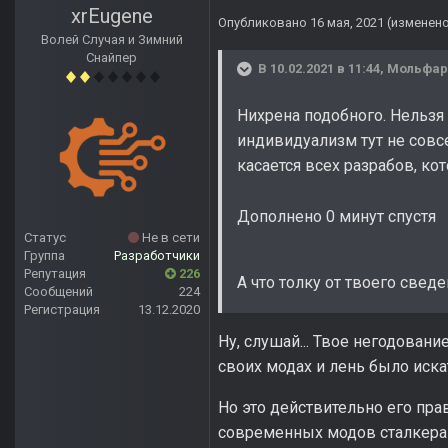
xrEugene
Опубликовано
16 мая, 2021
(изменен
Волей Случая и Зимний
Снайпер
В 10.02.2021 в 11:44,
Мольфар
Нихрена подобного. Нельзя 
индивидуализм тут не совсе
касается всех разрабов, ко
Дополнено 0 минут спустя
Статус
Не в сети
Группа
Разработчики
Репутация
226
А что толку от твоего свед
Сообщений
224
Регистрация
13.12.2020
Ну, слушай... Твое негодован
своих модах и лень было иска
Но это действительно его пра
современных модов сталкера 