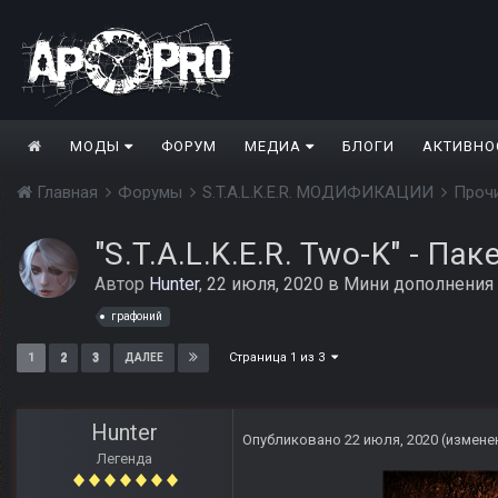
МОДЫ
ФОРУМ
МЕДИА
БЛОГИ
АКТИВНО
Главная
Форумы
S.T.A.L.K.E.R. МОДИФИКАЦИИ
Проч
"S.T.A.L.K.E.R. Two-K" - Пак
Автор
Hunter
,
22 июля, 2020
в
Мини дополнения
графоний
Страница 1 из 3
1
2
3
ДАЛЕЕ
Hunter
Опубликовано
22 июля, 2020
(измене
Легенда