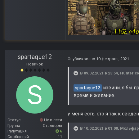
spartaque12
Опубликовано
10 февраля, 2021
Новичок
В 09.02.2021 в 23:54,
Hunter
ск
извини, я бы пр
spartaque12
время и желание.
у меня есть, это я так к сведе
Статус
Не в сети
Группа
Сталкеры
В 10.02.2021 в 01:00,
Мольфар
Репутация
6
Сообщений
11