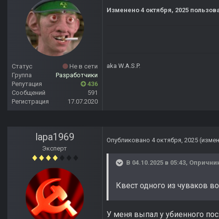
Изменено
4 октября, 2025
пользов
aka W.A.S.P.
Статус
Не в сети
Группа
Разработчики
Репутация
436
Сообщений
591
Регистрация
17.07.2020
lapa1969
Опубликовано
4 октября, 2025
(изме
Эксперт
В 04.10.2025 в 05:43,
Опрични
Квест одного из чуваков в
У меня выпал у убиенного по