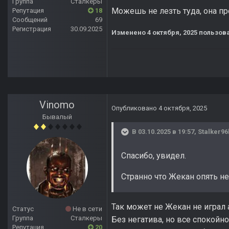
Группа
Сталкеры
Можешь не лезть туда, она п
Репутация
18
Сообщений
69
Регистрация
30.09.2025
Изменено
4 октября, 2025
пользова
Vinomo
Опубликовано
4 октября, 2025
Бывалый
В 03.10.2025 в 19:57,
Stalker96
Спасибо, увидел.
Странно что Жекан опять не
Так может не Жекан не играл а
Статус
Не в сети
Группа
Сталкеры
Без негатива, но все спокойно
Репутация
20