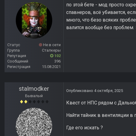
по этой бете - мод просто ох
спавнеров, всё убивается, есл
много, что безо всяких пробл
валится вообще без проблем. 
Статус
Не в сети
Группа
Сталкеры
Репутация
102
Сообщений
396
Регистрация
15.08.2021
stalmodker
Опубликовано
4 октября, 2025
Бывалый
Квест от НПС рядом с Дальн
Найти тайник в вентиляции в 
Где его искать ?