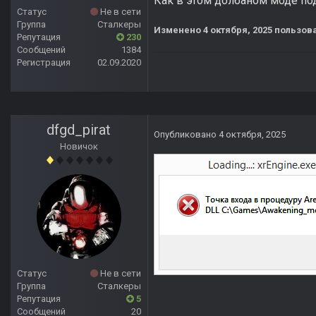
Как в этом долбаном моде по
Статус
Не в сети
Группа
Сталкеры
Изменено
4 октября, 2025
пользова
Репутация
230
Сообщений
1384
Регистрация
02.09.2020
dfgd_pirat
Опубликовано
4 октября, 2025
Новичок
Статус
Не в сети
Группа
Сталкеры
Репутация
5
Сообщений
20