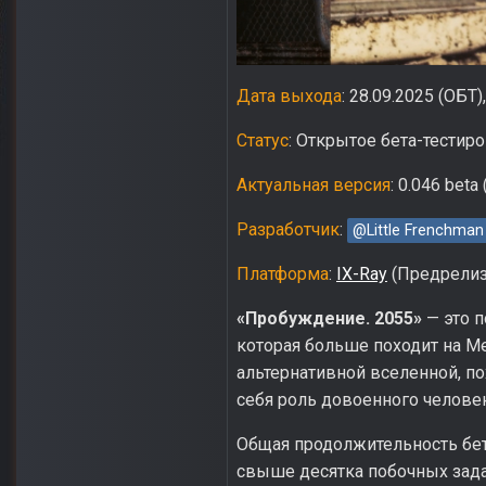
Дата выхода
: 28.09.2025 (ОБТ
Статус
: Открытое бета-тестир
Актуальная версия
: 0.046 beta
Разработчик
:
@Little Frenchman
Платформа
:
IX-Ray
(Предрелизн
«Пробуждение. 2055»
— это п
которая больше походит на Met
альтернативной вселенной, по
себя роль довоенного человек
Общая продолжительность бет
свыше десятка побочных задан