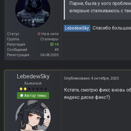
Парни, была у кого проблем
впервые сталкиваюсь с так
Спасибо большое
LebedewSky
Статус
Не в сети
Группа
Сталкеры
Репутация
18
Сообщений
49
Регистрация
04.08.2020
LebedewSky
Опубликовано
4 октября, 2025
Бывалый
Кстати, смотрю фикс вновь об
Автор темы
яндекс диске фикс?)