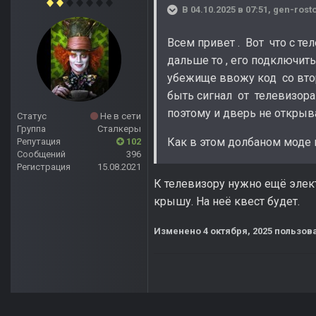
В 04.10.2025 в 07:51,
gen-rost
Всем привет . Вот что с тел
дальше то , его подключить
убежище ввожу код со втор
быть сигнал от телевизора 
поэтому и дверь не открыв
Статус
Не в сети
Группа
Сталкеры
Как в этом долбаном моде 
Репутация
102
Сообщений
396
Регистрация
15.08.2021
К телевизору нужно ещё элект
крышу. На неё квест будет.
Изменено
4 октября, 2025
пользова