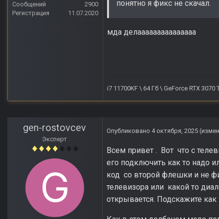
понятно я фикс не скачал.
Сообщений
2900
Регистрация
11.07.2020
мда делааааааааааааааа
i7 11700KF \ 64 Гб \ GeForce RTX 3070
gen-rostovcev
Опубликовано
4 октября, 2025
(изме
Эксперт
Всем привет . Вот что с телев
его подключить как то надо 
код со второй флешки и не ф
телевизора или какой то диал
открывается. Подскажите как