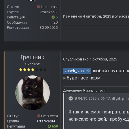
Статус
Не в сети
Группа
Сталкеры
Изменено
4 октября, 2025
пользова
Репутация
5
Сообщений
20
Регистрация
30.09.2025
Грешник
Опубликовано
4 октября, 2025
Эксперт
любой ноут это 
vasek_vasilek
и будет все норм.
Дополнено 0 минут спустя
В 04.10.2025 в 06:47,
dfgd_pira
Я так и не смог поиграть в 
Статус
Не в сети
написало что файл пробужде
Группа
Сталкеры
+
Репутация
659