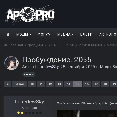
МОДЫ
ФОРУМ
МЕДИА
БЛОГИ
АКТИВНО
Главная
Форумы
S.T.A.L.K.E.R. МОДИФИКАЦИИ
Моды
Пробуждение. 2055
Автор
LebedewSky
,
28 сентября, 2025
в
Моды Зо
ix-ray
10
11
12
13
14
15
16
17
18
19
НАЗАД
LebedewSky
Опубликовано
28 сентября, 2025
(из
Бывалый