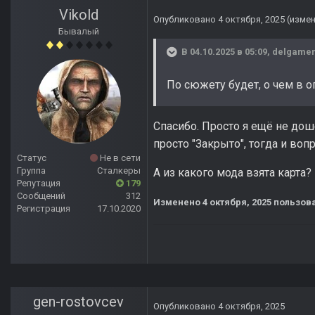
Vikold
Опубликовано
4 октября, 2025
(изме
Бывалый
В 04.10.2025 в 05:09,
delgame
По сюжету будет, о чем в о
Спасибо. Просто я ещё не дош
просто "Закрыто", тогда и воп
Статус
Не в сети
Группа
Сталкеры
А из какого мода взята карта?
Репутация
179
Сообщений
312
Изменено
4 октября, 2025
пользова
Регистрация
17.10.2020
gen-rostovcev
Опубликовано
4 октября, 2025