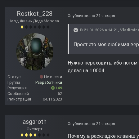
Rostkot_228
Опубликовано
21 января
Мод Жизнь Деда Мороза
В 21.01.2026 в 14:21,
Vladimir 
Прост это моя любимая вер
Нужно переходить, ибо потом
делал на 1.0004
Статус
Не в сети
Группа
Разработчики
Репутация
149
Сообщений
62
Регистрация
04.11.2023
asgaroth
Опубликовано
21 января
Эксперт
Почему в раскладке клавиш у