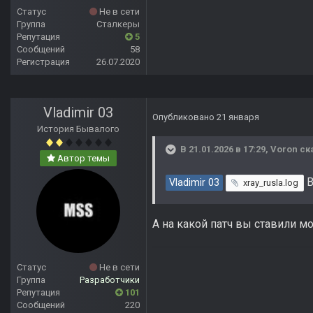
Статус
Не в сети
Группа
Сталкеры
Репутация
5
Сообщений
58
Регистрация
26.07.2020
Vladimir 03
Опубликовано
21 января
История Бывалого
В 21.01.2026 в 17:29,
Voron
ск
Автор темы
В
Vladimir 03
xray_rusla.log
А на какой патч вы ставили м
Статус
Не в сети
Группа
Разработчики
Репутация
101
Сообщений
220