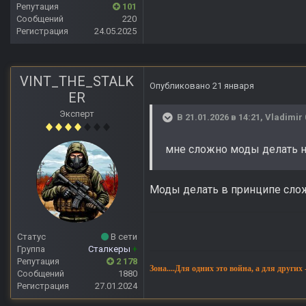
Репутация
101
Сообщений
220
Регистрация
24.05.2025
VINT_THE_STALK
Опубликовано
21 января
ER
Эксперт
В 21.01.2026 в 14:21,
Vladimir 
мне сложно моды делать н
Моды делать в принципе сло
Статус
В сети
Группа
Сталкеры
+
Репутация
2 178
Зона....Для одних это война, а для других
Сообщений
1880
Регистрация
27.01.2024