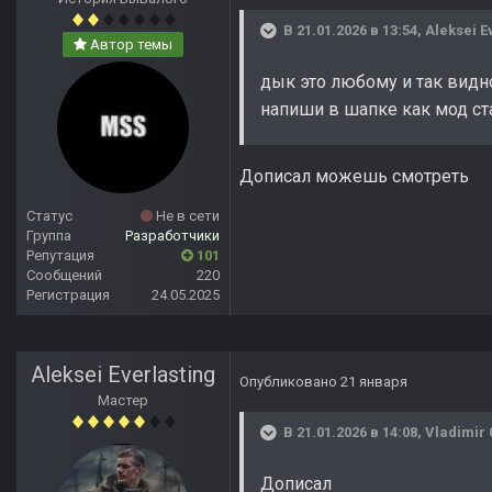
В 21.01.2026 в 13:54,
Aleksei E
Автор темы
дык это любому и так видно
напиши в шапке как мод ста
Дописал можешь смотреть
Статус
Не в сети
Группа
Разработчики
Репутация
101
Сообщений
220
Регистрация
24.05.2025
Aleksei Everlasting
Опубликовано
21 января
Мастер
В 21.01.2026 в 14:08,
Vladimir 
Дописал