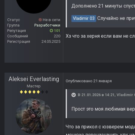
Дополнено 21 минуты спус
Случайно не прич
Vladimir 03
Статус
Не в сети
Группа
Разработчики
Репутация
101
Хз что за херня если вам не с
Сообщений
220
Регистрация
24.05.2025
Aleksei Everlasting
Опубликовано
21 января
Мастер
В 21.01.2026 в 14:21,
Vladimir 
Прост это моя любимая ве
Что за прикол с юзверем мод
менюхе переназначить кпк на