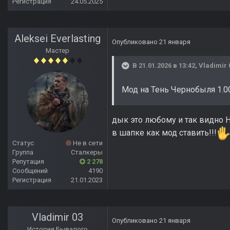
Регистрация
24.05.2025
Aleksei Everlasting
Опубликовано
21 января
Мастер
В 21.01.2026 в 13:42,
Vladimir 
Мод на Тень Чернобыля 1.0
дык это любому и так видно Н
в шапке как мод ставить!!!
Статус
Не в сети
Группа
Сталкеры
Репутация
2 278
Сообщений
4190
Регистрация
21.01.2023
Vladimir 03
Опубликовано
21 января
История Бывалого