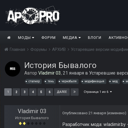
МОДЫ
ФОРУМ
МЕДИА
БЛОГИ
АКТИВНО
Главная
Форумы
АРХИВ
Устаревшие версии модифи
История Бывалого
Автор
Vladimir 03
,
21 января
в
Устаревшие верс
сталкер
тень
чернобыля
модификацыя
мод
м
Страница 1 из 6
1
2
3
4
5
6
ДАЛЕЕ
Vladimir 03
Опубликовано
21 января
(изменено)
История Бывалого
Разработчик мода: wladimir.by 