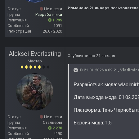
Изменено
21 января
пользователе
Статус
Не в сети
Группа
Разработчики
Репутация
1 795
Сообщений
1091
Регистрация
28.07.2020
Aleksei Everlasting
Опубликовано
21 января
Мастер
В 21.01.2026 в 09:21,
Vladimir 
Разработчик мода: wladimir.
Дата выхода мода: 01.02.20
Платформа: Тень Чернобыля
Статус
Не в сети
Версия мода: 1.5
Группа
Сталкеры
Репутация
2 278
Сообщений
4190