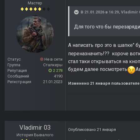
Мастер
В 21.01.2026 в 16:29,
Vladimir 
Для того что бы перезаряд
А написать про это в шапке" б
переназначить!?? короче вотк
Статус
Не в сети
стал таки открываться на кно
Группа
Сталкеры
будем далее посмотреть
А
Репутация
2 278
Сообщений
4190
Регистрация
21.01.2023
Изменено
21 января
пользователем
Vladimir 03
Опубликовано
21 января
История Бывалого