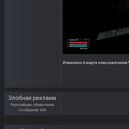
Изменено
4 марта
пользователем V
Злобная реклама
Расклейщик объявлений
Сообщений: 666