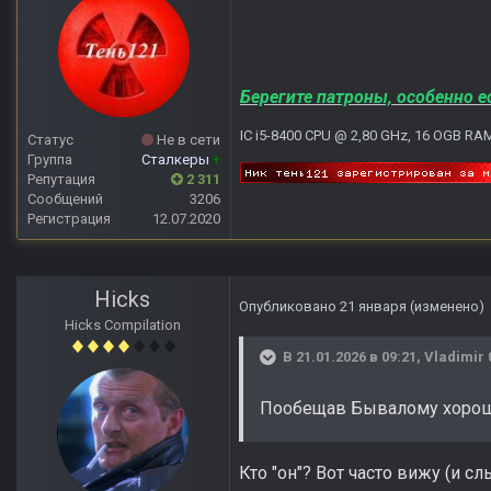
Берегите патроны, особенно е
IC i5-8400 CPU @ 2,80 GHz, 16 OGB RA
Статус
Не в сети
Группа
Сталкеры
+
Репутация
2 311
Сообщений
3206
Регистрация
12.07.2020
Hicks
Опубликовано
21 января
(изменено)
Hicks Compilation
В 21.01.2026 в 09:21,
Vladimir 
Пообещав Бывалому хорошу
Кто "он"? Вот часто вижу (и 