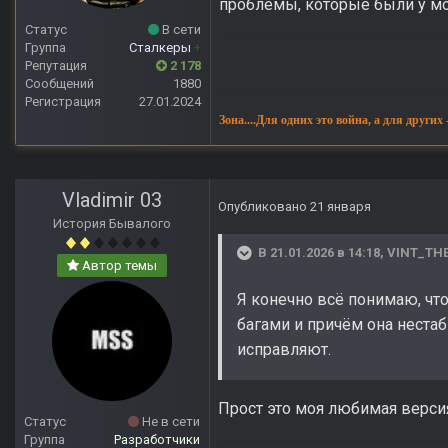
проблемы, которые были у мо
Статус
В сети
Группа
Сталкеры
+
Репутация
2 178
Сообщений
1880
Регистрация
27.01.2024
Зона....Для одних это война, а для других
Vladimir 03
Опубликовано
21 января
История Бывалого
В 21.01.2026 в 14:18,
VINT_TH
Автор темы
Я конечно всё понимаю, что
багами и причём она нестаби
исправляют.
Прост это моя любимая верси
Статус
Не в сети
Группа
Разработчики