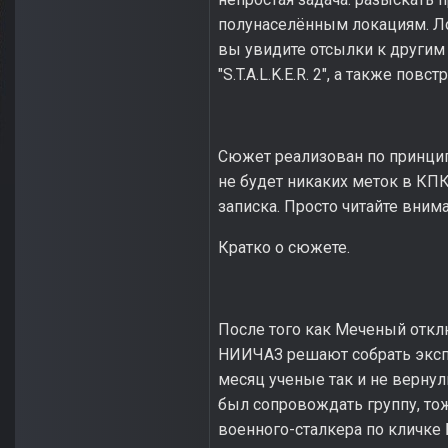
полунаселённым локациям. Ло
вы увидите отсылки к другим м
"S.T.A.L.K.E.R. 2", а также по
Сюжет реализован по принципу
не будет никаких меток в КПК
записка. Просто читайте внимат
Кратко о сюжете.
После того как Меченый откл
НИИЧАЗ решают собрать экспе
месяц ученые так и не верну
был сопровождать группу, то
военного-сталкера по кличк