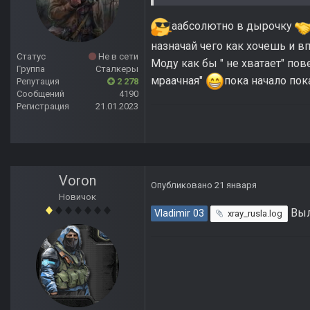
аабсолютно в дырочку
назначай чего как хочешь и в
Статус
Не в сети
Моду как бы " не хватает" пове
Группа
Сталкеры
мраачная"
пока начало пок
Репутация
2 278
Сообщений
4190
Регистрация
21.01.2023
Voron
Опубликовано
21 января
Новичок
Выл
Vladimir 03
xray_rusla.log