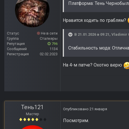
Платформа: Тень Чернобыля
Нравится ходить по граблям?
Статус
Не в сети
В 21.01.2026 в 09:21,
Vladimir 
Группа
Сталкеры
Репутация
796
Стабильность мода: Отличн
Сообщений
1134
Регистрация
02.02.2023
На 4-м патче? Охотно верю
Тень121
Опубликовано
21 января
Мастер
Посмотрим.