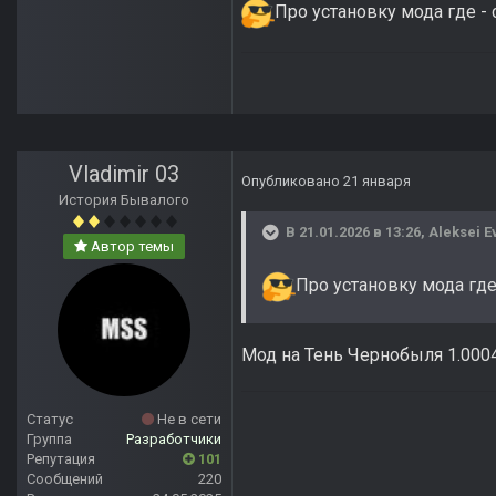
Про установку мода где - 
Vladimir 03
Опубликовано
21 января
История Бывалого
В 21.01.2026 в 13:26,
Aleksei E
Автор темы
Про установку мода где
Мод на Тень Чернобыля 1.000
Статус
Не в сети
Группа
Разработчики
Репутация
101
Сообщений
220