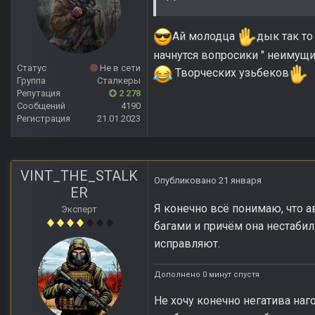
Ай молодца
дык так то
начнутся вопросики " неимущих"
Статус
Не в сети
Творческих узьбеков
Группа
Сталкеры
Репутация
2 278
Сообщений
4190
Регистрация
21.01.2023
VINT_THE_STALK
Опубликовано
21 января
ER
Я конечно всё понимаю, что а
Эксперт
багами и причём она нестабиль
исправляют.
Дополнено 0 минут спустя
Не хочу конечно негатива наг