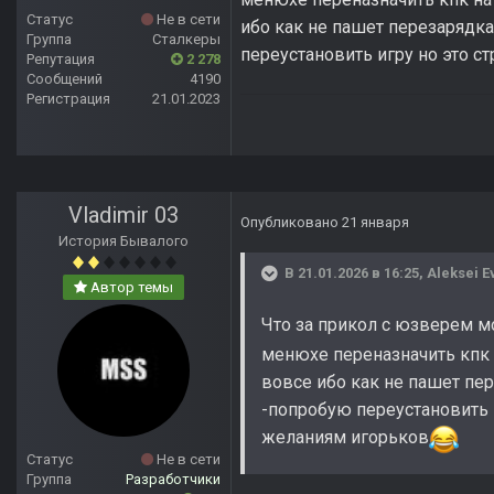
Статус
Не в сети
ибо как не пашет перезарядка
Группа
Сталкеры
переустановить игру но это с
Репутация
2 278
Сообщений
4190
Регистрация
21.01.2023
Vladimir 03
Опубликовано
21 января
История Бывалого
В 21.01.2026 в 16:25,
Aleksei E
Автор темы
Что за прикол с юзверем м
менюхе переназначить кпк 
вовсе ибо как не пашет пе
-попробую переустановить 
желаниям игорьков
Статус
Не в сети
Группа
Разработчики