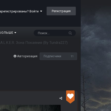
Регистрация
арегистрированы? Войти
БОЛЬШЕ
.A.L.K.E.R. Зона Покаяния (By Tundra227)
Авторизация
Подписчики
11