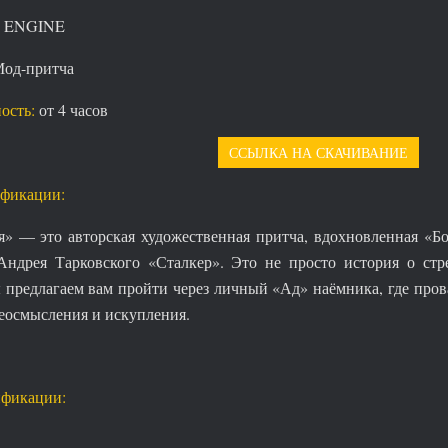
 ENGINE
од-притча
ость:
от 4 часов
ССЫЛКА НА СКАЧИВАНИЕ
фикации:
я» — это авторская художественная притча, вдохновленная «Б
ндрея Тарковского «Сталкер». Это не просто история о стре
предлагаем вам пройти через личный «Ад» наёмника, где прова
реосмысления и искупления.
ификации: