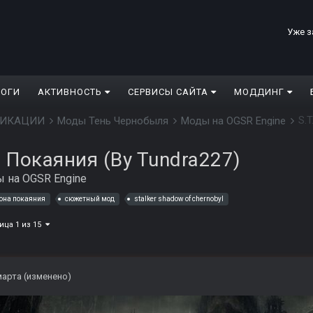
Уже з
ЛОГИ
АКТИВНОСТЬ
СЕРВИСЫ САЙТА
МОДДИНГ
S.T
ДИФИКАЦИИ
Моды Тень Чернобыля
Моды на OGSR Engine
на Покаяния (By Tundra227)
 на OGSR Engine
она покаяния
сюжетный мод
stalker shadow of chernobyl
ица 1 из 15
марта
(изменено)