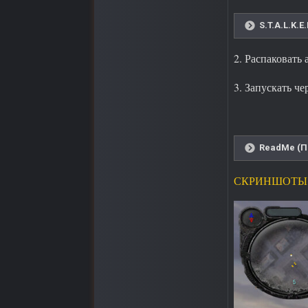
S.T.A.L.K.
2. Распаковать 
3. Запускать ч
ReadMe (П
СКРИНШОТЫ