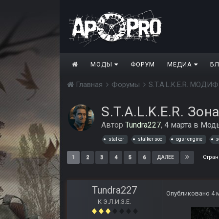
МОДЫ
ФОРУМ
МЕДИА
Б
Главная
Форумы
S.T.A.L.K.E.R. МО
S.T.A.L.K.E.R. Зо
Автор
Tundra227
,
4 марта
в
Моды
stalker
stalker soc
ogsr engine
з
Стран
1
2
3
4
5
6
ДАЛЕЕ
Tundra227
Опубликовано
4 
К Э.Л.И.З.Е.