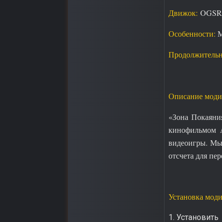
Движок:
OGSR
Особенности:
М
Продолжительн
Описание моди
«Зона Покаяни
кинофильмом А
видеоигры. Мы 
отсчета для пе
Установка мод
1. Установить