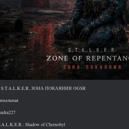
S.T.A.L.K.E.R. ЗОНА ПОКАЯНИЯ OGSR
нальная
ndra227
.A.L.K.E.R.: Shadow of Chernobyl