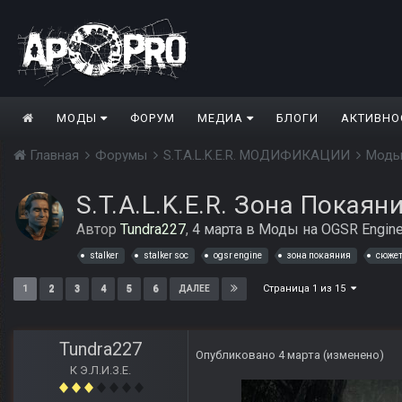
МОДЫ
ФОРУМ
МЕДИА
БЛОГИ
АКТИВНО
Главная
Форумы
S.T.A.L.K.E.R. МОДИФИКАЦИИ
Моды
S.T.A.L.K.E.R. Зона Покаян
Автор
Tundra227
,
4 марта
в
Моды на OGSR Engin
stalker
stalker soc
ogsr engine
зона покаяния
сюже
Страница 1 из 15
1
2
3
4
5
6
ДАЛЕЕ
Tundra227
Опубликовано
4 марта
(изменено)
К Э.Л.И.З.Е.