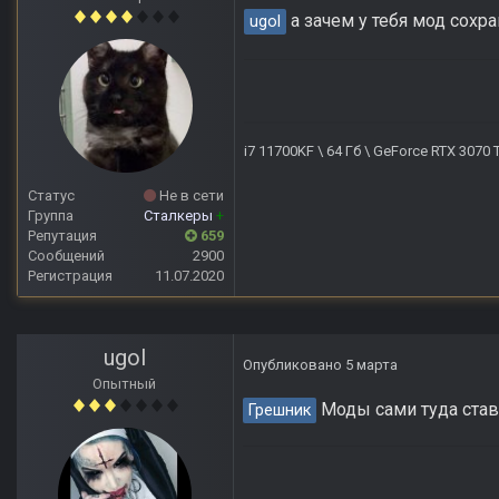
а зачем у тебя мод сохра
ugol
i7 11700KF \ 64 Гб \ GeForce RTX 3070
Статус
Не в сети
Группа
Сталкеры
+
Репутация
659
Сообщений
2900
Регистрация
11.07.2020
ugol
Опубликовано
5 марта
Опытный
Моды сами туда ставят
Грешник