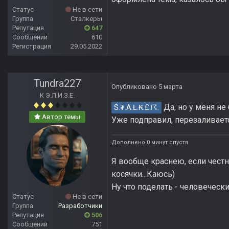
Статус
Не в сети
Группа
Сталкеры
Репутация
647
Сообщений
610
Регистрация
29.05.2022
Tundra227
Опубликовано
5 марта
К Э.Л.И.З.Е.
Да, но у меня не
S.₮.A.Ł.₭.£.☈.
Автор темы
Уже подправил, перезаливает
Дополнено 0 минут спустя
Я вообще краснею, если честн
косячки...Каюсь)
Ну что поделать - человеческ
Статус
Не в сети
Группа
Разработчики
Репутация
506
Сообщений
751