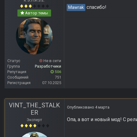
К Э.Л.И.З.Е.
спасибо!
Mawrak
Автор темы
Статус
Не в сети
Группа
Разработчики
Репутация
506
Сообщений
751
Регистрация
07.10.2025
VINT_THE_STALK
Опубликовано
4 марта
ER
Опа, а вот и новый мод! С ре
Эксперт