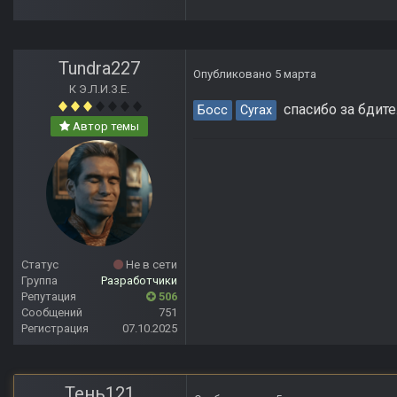
Tundra227
Опубликовано
5 марта
К Э.Л.И.З.Е.
спасибо за бдите
Босс
Cyrax
Автор темы
Статус
Не в сети
Группа
Разработчики
Репутация
506
Сообщений
751
Регистрация
07.10.2025
Тень121