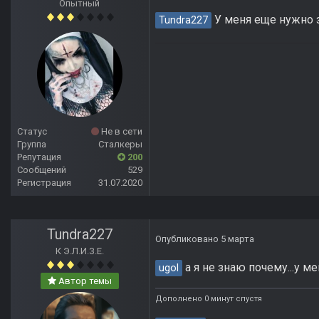
Опытный
У меня еще нужно з
Tundra227
Статус
Не в сети
Группа
Сталкеры
Репутация
200
Сообщений
529
Регистрация
31.07.2020
Tundra227
Опубликовано
5 марта
К Э.Л.И.З.Е.
а я не знаю почему...у ме
ugol
Автор темы
Дополнено 0 минут спустя