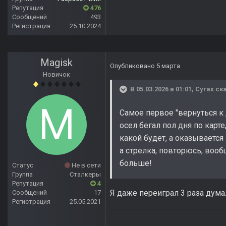
Репутация
476
Сообщений
493
Регистрация
25.10.2024
Magisk
Опубликовано
5 марта
Новичок
В 05.03.2026 в 01:01,
Cyrax
ска
Самое первое "вернуться к
осел бегал пол дня по карт
какой будет, а оказывается
а стрелка, повторюсь, вооб
больше!
Статус
Не в сети
Группа
Сталкеры
Репутация
4
Я даже переиграл 3 раза думал
Сообщений
17
Регистрация
25.05.2021