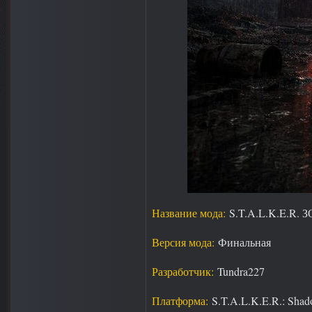
Название мода:
S.T.A.L.K.E.R
Версия мода:
Финальная
Разработчик:
Tundra227
Платформа:
S.T.A.L.K.E.R.: Shad