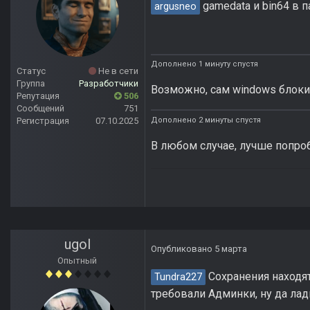
gamedata и bin64 в п
argusneo
Дополнено 1 минуту спустя
Статус
Не в сети
Группа
Разработчики
Возможно, сам windows блокир
Репутация
506
Сообщений
751
Дополнено 2 минуты спустя
Регистрация
07.10.2025
В любом случае, лучше попроб
ugol
Опубликовано
5 марта
Опытный
Сохранения находятс
Tundra227
требовали Админки, ну да лад