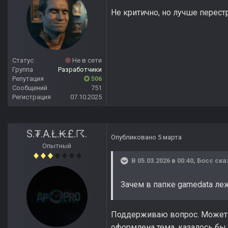
Не критично, но лучше перестр
Статус
Не в сети
Группа
Разработчики
Репутация
506
Сообщений
751
Регистрация
07.10.2025
S.₮.A.Ł.₭.£.☈.
Опубликовано
5 марта
Опытный
В 05.03.2026 в 00:40,
Босс
ска
Зачем в папке gamedata леж
Поддерживаю вопрос. Может м
оформлена тема, казалось бы 