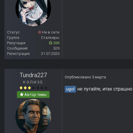
Статус
Не в сети
Группа
Сталкеры
Репутация
200
Сообщений
529
Регистрация
31.07.2020
Tundra227
Опубликовано
5 марта
К Э.Л.И.З.Е.
не пугайте, итак страшн
ugol
Автор темы