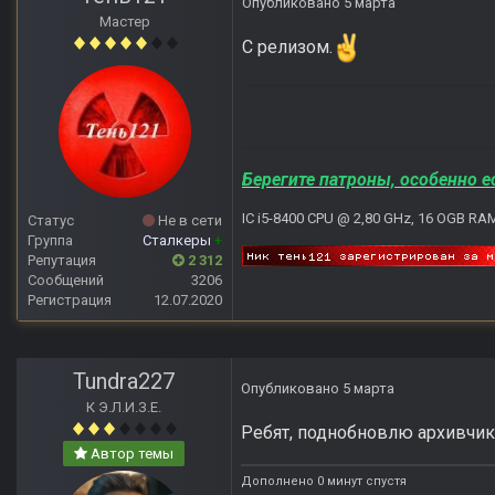
Опубликовано
5 марта
Мастер
С релизом.
Берегите патроны, особенно е
IC i5-8400 CPU @ 2,80 GHz, 16 OGB RA
Статус
Не в сети
Группа
Сталкеры
+
Репутация
2 312
Сообщений
3206
Регистрация
12.07.2020
Tundra227
Опубликовано
5 марта
К Э.Л.И.З.Е.
Ребят, поднобновлю архивчик,
Автор темы
Дополнено 0 минут спустя