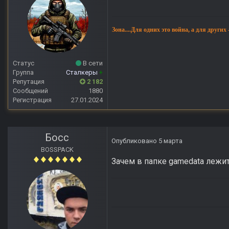
Зона....Для одних это война, а для других
Статус
В сети
Группа
Сталкеры
+
Репутация
2 182
Сообщений
1880
Регистрация
27.01.2024
Босс
Опубликовано
5 марта
BOSSPACK
Зачем в папке gamedata лежит 