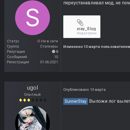
переустанавливал мод, не пом
xray_Я.log
Недоступно
Статус
Не в сети
Группа
Сталкеры
Изменено
13 марта
пользователем
Репутация
0
Сообщений
10
Регистрация
01.06.2021
ugol
Опубликовано
13 марта
Опытный
Выложи лог вылета
SunnerStay