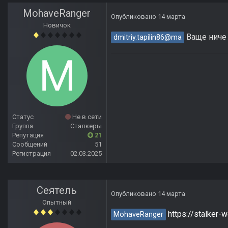
MohaveRanger
Опубликовано
14 марта
Новичок
Ваще ниче 
dmitriy.tapilin86@ma
Статус
Не в сети
Группа
Сталкеры
Репутация
21
Сообщений
51
Регистрация
02.03.2025
Сеятель
Опубликовано
14 марта
Опытный
https://stalker
MohaveRanger