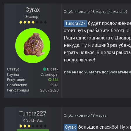
Cyrax
Опубликовано
13 марта
(изменено)
Эксперт
будет продолжение?
Tundra227
стоит чуть разбавить беготню
Ради одного диалога с Диодор
некуда. Ну и лишний раз убеж
играть нельзя. В целом работ
продолжение!
Статус
В сети
Изменено
28 марта
пользователем
Группа
Сталкеры
Репутация
884
Сообщений
2241
Регистрация
28.07.2020
Tundra227
Опубликовано
13 марта
К Э.Л.И.З.Е.
большое спасибо! Ну я п
Cyrax