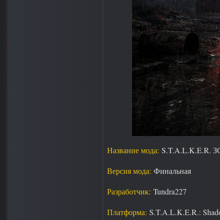
Название мода:
S.T.A.L.K.E.R
Версия мода:
Финальная
Разработчик:
Tundra227
Платформа:
S.T.A.L.K.E.R.: Shad