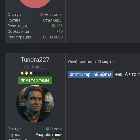
Статус
Не в сети
Группа
Сталкеры
Репутация
126
Сообщений
749
Регистрация
03.08.2020
Tundra227
Опубликовано
13 марта
К Э.Л.И.З.Е.
неа. А что 
dmitriy.tapilin86@ma
Автор темы
Статус
В сети
Группа
Разработчики