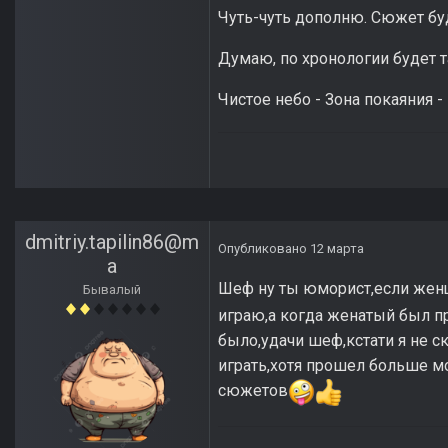
Чуть-чуть дополню. Сюжет буд
Думаю, по хронологии будет т
Чистое небо - Зона покаяния 
dmitriy.tapilin86@m
Опубликовано
12 марта
a
Шеф ну ты юморист,если жен
Бывалый
играю,а когда женатый был п
было,удачи шеф,кстати я не ск
играть,хотя прошел больше мо
сюжетов