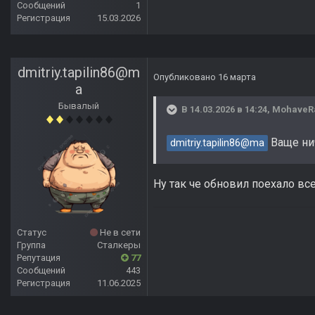
Сообщений
1
Регистрация
15.03.2026
dmitriy.tapilin86@m
Опубликовано
16 марта
a
Бывалый
В 14.03.2026 в 14:24,
MohaveR
Ваще нич
dmitriy.tapilin86@ma
Ну так че обновил поехало вс
Статус
Не в сети
Группа
Сталкеры
Репутация
77
Сообщений
443
Регистрация
11.06.2025