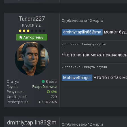
Tundra227
Опубликовано
12 марта
К Э.Л.И.З.Е.
может буду
dmitriy.tapilin86@ma
Автор темы
Дополнено 1 минуту спустя
Что то не так может скачалос
Дополнено 2 минуты спустя
Что то не так м
MohaveRanger
Статус
В сети
Группа
Разработчики
Репутация
496
Сообщений
729
Регистрация
07.10.2025
dmitriy.tapilin86@m
Опубликовано
12 марта