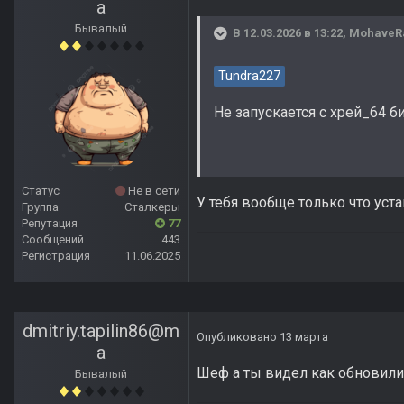
a
Бывалый
В 12.03.2026 в 13:22,
MohaveR
Tundra227
Не запускается с хрей_64 би
Статус
Не в сети
У тебя вообще только что уст
Группа
Сталкеры
Репутация
77
Сообщений
443
Регистрация
11.06.2025
dmitriy.tapilin86@m
Опубликовано
13 марта
a
Шеф а ты видел как обновили
Бывалый