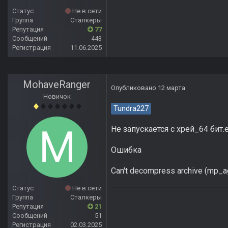
Статус
Не в сети
Группа
Сталкеры
Репутация
77
Сообщений
443
Регистрация
11.06.2025
MohaveRanger
Опубликовано
12 марта
Новичок
Tundra227
Не запускается с хрей_64 бит.
Ошибка
Can't decompress archive (mp_a
Статус
Не в сети
Группа
Сталкеры
Репутация
21
Сообщений
51
Регистрация
02.03.2025