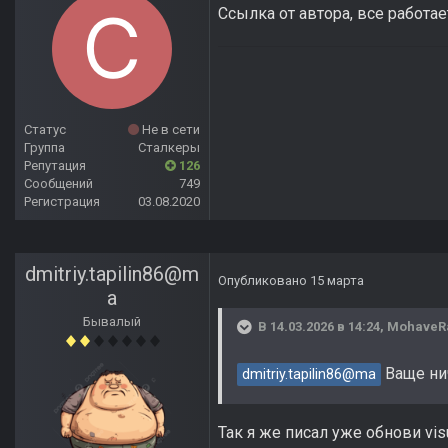
Ссылка от автора, все работае
Статус
Не в сети
Группа
Сталкеры
Репутация
126
Сообщений
749
Регистрация
03.08.2020
dmitriy.tapilin86@m
Опубликовано
15 марта
a
Бывалый
В 14.03.2026 в 14:24,
MohaveR
Ваще нич
dmitriy.tapilin86@ma
Так я же писал уже обнови vi