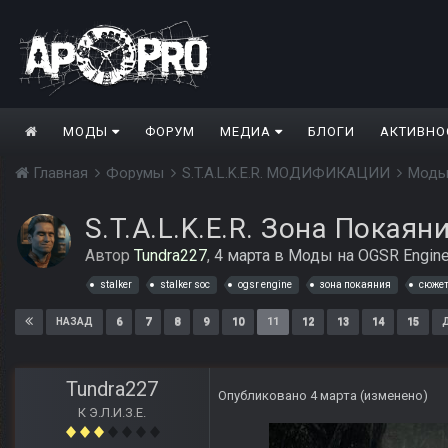
МОДЫ
ФОРУМ
МЕДИА
БЛОГИ
АКТИВНО
Главная
Форумы
S.T.A.L.K.E.R. МОДИФИКАЦИИ
Моды
S.T.A.L.K.E.R. Зона Покаян
Автор
Tundra227
,
4 марта
в
Моды на OGSR Engin
stalker
stalker soc
ogsr engine
зона покаяния
сюже
6
7
8
9
10
11
12
13
14
15
НАЗАД
Tundra227
Опубликовано
4 марта
(изменено)
К Э.Л.И.З.Е.