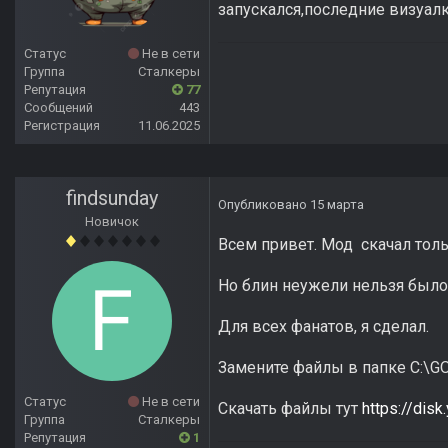
запускался,последние визуалк
Статус
Не в сети
Группа
Сталкеры
Репутация
77
Сообщений
443
Регистрация
11.06.2025
findsunday
Опубликовано
15 марта
Новичок
Всем привет. Мод скачал толь
Но блин неужели нельзя был
Для всех фанатов, я сделал.
Замените файлы в папке C:\GOG
Статус
Не в сети
Скачать файлы тут
https://dis
Группа
Сталкеры
Репутация
1