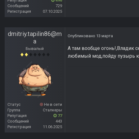
Репутация
496
Сообщений
729
Регистрация
07.10.2025
dmitriy.tapilin86@m
Опубликовано
13 марта
a
А там вообще огонь!,Владик с
Бывалый
любимый мод,пойду пузырь к
Статус
Не в сети
Группа
Сталкеры
Репутация
77
Сообщений
443
Регистрация
11.06.2025