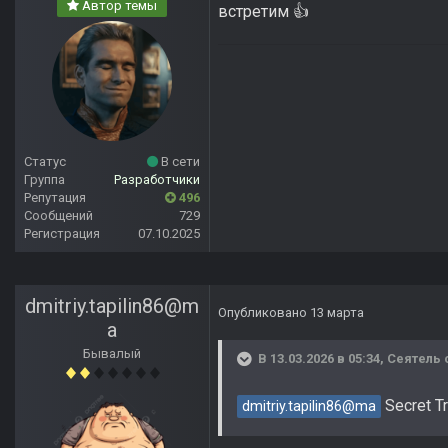
Автор темы
встретим
👍
Статус
В сети
Группа
Разработчики
Репутация
496
Сообщений
729
Регистрация
07.10.2025
dmitriy.tapilin86@m
Опубликовано
13 марта
a
Бывалый
В 13.03.2026 в 05:34,
Сеятель
Secret Tr
dmitriy.tapilin86@ma