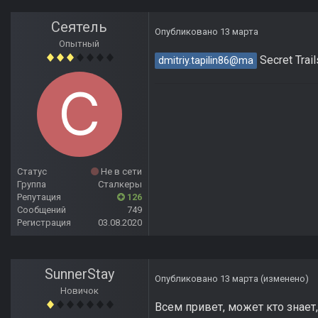
Сеятель
Опубликовано
13 марта
Опытный
Secret Trai
dmitriy.tapilin86@ma
Статус
Не в сети
Группа
Сталкеры
Репутация
126
Сообщений
749
Регистрация
03.08.2020
SunnerStay
Опубликовано
13 марта
(изменено)
Новичок
Всем привет, может кто знает