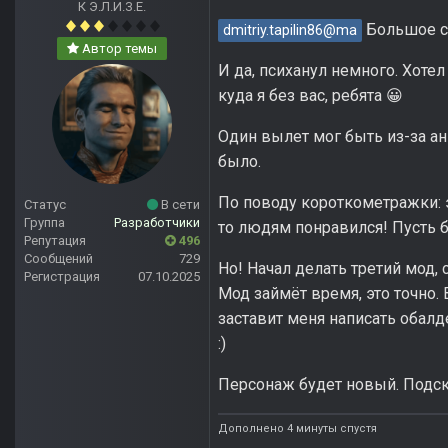
К Э.Л.И.З.Е.
Большое сп
dmitriy.tapilin86@ma
Автор темы
И да, психанул немного. Хотел 
куда я без вас, ребята
😀
Один вылет мог быть из-за ан
было.
По поводу короткометражки: э
Статус
В сети
Группа
Разработчики
то людям понравился! Пусть 
Репутация
496
Сообщений
729
Но! Начал делать третий мод,
Регистрация
07.10.2025
Мод займёт время, это точно. 
заставит меня написать обалд
:)
Персонаж будет новый. Подск
Дополнено 4 минуты спустя