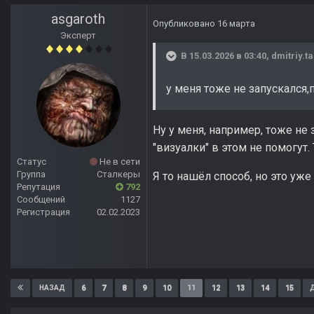
asgaroth
Опубликовано
16 марта
Эксперт
В 15.03.2026 в 03:40,
dmitriy.t
у меня тоже не запускался,
Ну у меня, например, тоже не 
"визуалки" в этом не помогут. 
Статус
Не в сети
Группа
Сталкеры
Я то нашёл способ, но это уже
Репутация
792
Сообщений
1127
Регистрация
02.02.2023
6
7
8
9
10
11
12
13
14
15
НАЗАД