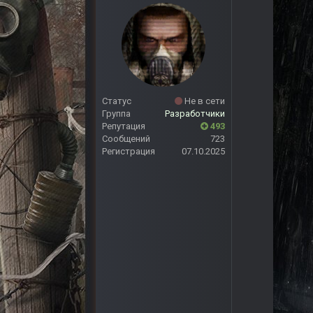
Статус
Не в сети
Группа
Разработчики
Репутация
493
Сообщений
723
Регистрация
07.10.2025