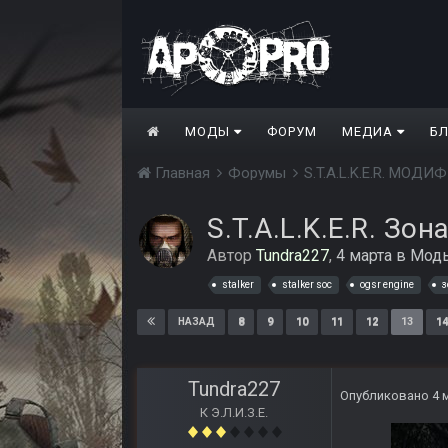
МОДЫ
ФОРУМ
МЕДИА
Б
Главная
Форумы
S.T.A.L.K.E.R. МО
S.T.A.L.K.E.R. Зо
Автор
Tundra227
,
4 марта
в
Моды
stalker
stalker soc
ogsr engine
з
8
9
10
11
12
13
14
НАЗАД
Tundra227
Опубликовано
4 
К Э.Л.И.З.Е.