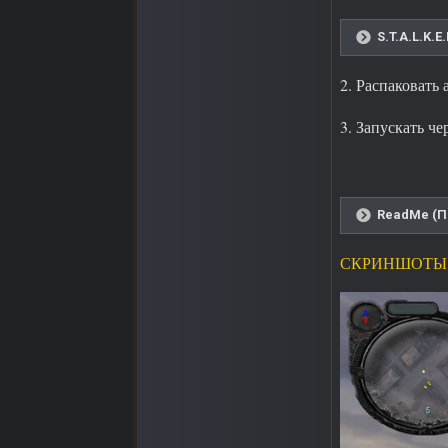
S.T.A.L.K.
2. Распаковать 
3. Запускать ч
ReadMe (П
СКРИНШОТЫ