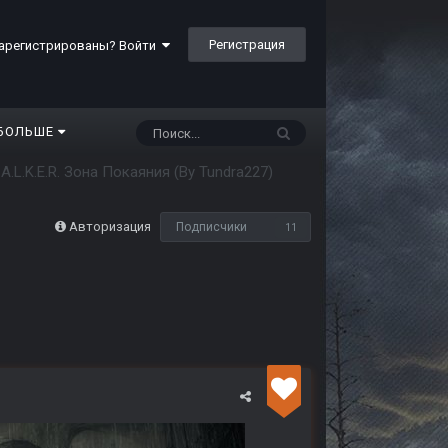
Регистрация
арегистрированы? Войти
БОЛЬШЕ
.A.L.K.E.R. Зона Покаяния (By Tundra227)
Авторизация
Подписчики
11