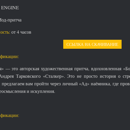
 ENGINE
од-притча
ость:
от 4 часов
ССЫЛКА НА СКАЧИВАНИЕ
фикации:
я» — это авторская художественная притча, вдохновленная «Б
ндрея Тарковского «Сталкер». Это не просто история о стре
предлагаем вам пройти через личный «Ад» наёмника, где прова
реосмысления и искупления.
ификации: