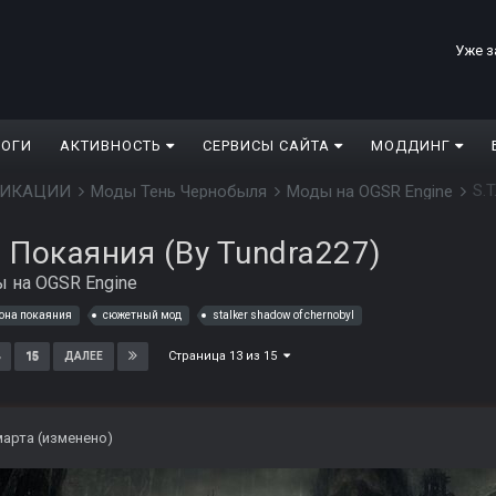
Уже з
ЛОГИ
АКТИВНОСТЬ
СЕРВИСЫ САЙТА
МОДДИНГ
S.T
ДИФИКАЦИИ
Моды Тень Чернобыля
Моды на OGSR Engine
на Покаяния (By Tundra227)
 на OGSR Engine
она покаяния
сюжетный мод
stalker shadow of chernobyl
Страница 13 из 15
15
ДАЛЕЕ
марта
(изменено)