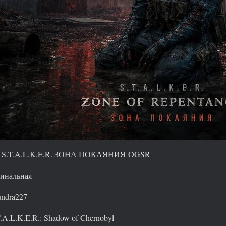
S.T.A.L.K.E.R. ЗОНА ПОКАЯНИЯ OGSR
нальная
ndra227
.A.L.K.E.R.: Shadow of Chernobyl