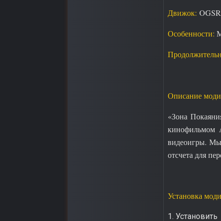
Движок:
OGSR
Особенности:
М
Продолжительн
Описание моди
«Зона Покаяни
кинофильмом А
видеоигры. Мы 
отсчета для пе
Установка мод
1. Установить