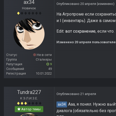
ax34
Опубликовано
20 апреля
(изменено)
Новичок
На Агропроме если сохраниться
и I (инвентарь). Даже в само
Edit:
вот сохранение
, если что.
Изменено
20 апреля
пользователе
Статус
Не в сети
Группа
Сталкеры
Репутация
9
Сообщений
49
Регистрация
10.01.2022
Tundra227
Опубликовано
21 апреля
К Э.Л.И.З.Е.
Ааа, я понял. Нужно вый
ax34
Автор темы
диалога (обязательно без про