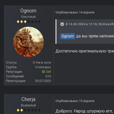
Ognom
Опубликовано
14 апреля
Опытный
В 14.04.2026 в 13:18,
MohaveR
да вы прям напомин
Ognom
Достаточно оригинальную три
Статус
Не в сети
Группа
Сталкеры
Репутация
224
Сообщений
615
Регистрация
30.07.2023
Cherja
Опубликовано
15 апреля
Бывалый
Доброго. Народ штурмую атп, 