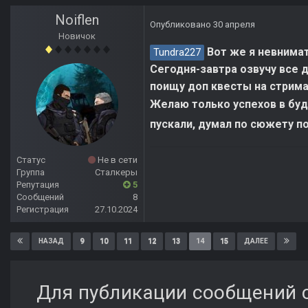
Noiflen
Опубликовано
30 апреля
Новичок
Вот же я невнимат
Tundra227
Сегодня-завтра озвучу все 
поищу доп квесты на стрима
Желаю только успехов в бу
пускали, думал по сюжету п
Статус
Не в сети
Группа
Сталкеры
Репутация
5
Сообщений
8
Регистрация
27.10.2024
9
10
11
12
13
14
15
НАЗАД
ДАЛЕЕ
Для публикации сообщений с