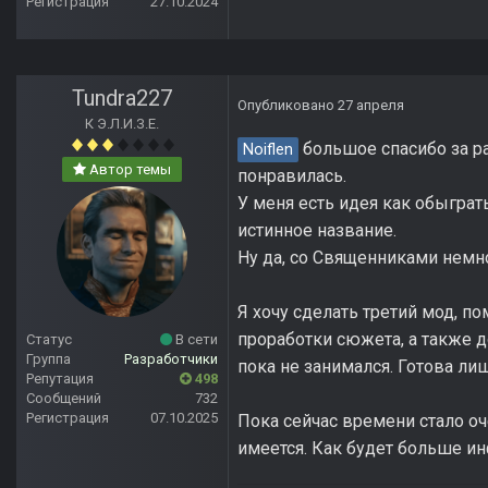
Регистрация
27.10.2024
Tundra227
Опубликовано
27 апреля
К Э.Л.И.З.Е.
большое спасибо за ра
Noiflen
Автор темы
понравилась.
У меня есть идея как обыграт
истинное название.
Ну да, со Священниками немн
Я хочу сделать третий мод, по
проработки сюжета, а также 
Статус
В сети
Группа
Разработчики
пока не занимался. Готова ли
Репутация
498
Сообщений
732
Регистрация
07.10.2025
Пока сейчас времени стало оч
имеется. Как будет больше и