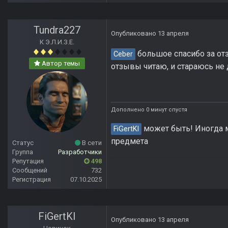
Tundra227
Опубликовано
13 апреля
К Э.Л.И.З.Е.
большое спасибо за отз
Ceber
Автор темы
отзывы читаю, и стараюсь не
Дополнено 0 минут спустя
может быть! Иногда м
FiGertKl
предмета
Статус
В сети
Группа
Разработчики
Репутация
498
Сообщений
732
Регистрация
07.10.2025
FiGertKl
Опубликовано
13 апреля