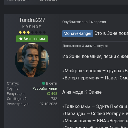
Tundra227
Опубликовано
14 апреля
К Э.Л.И.З.Е.
Это в Зоне пок
MohaveRanger
Автор темы
Дополнено 3 минуты спустя
Из Зоны покаяния, песни с же
«Мой рок-н-ролл» — группа «
«Ветер перемен» — Павел Сме
Статус
В сети
Группа
Разработчики
А из мода К Элизе:
Репутация
498
Сообщений
732
Регистрация
07.10.2025
«Только мы» — Эдита Пьеха и
«Лаванда» — София Ротару и 
«Малиновка» — ВИА «Верасы»
«Отпусти и забудь» — Анна Бу