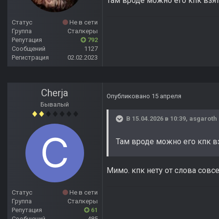
Там вроде можно его кпк взят
Статус
Не в сети
Группа
Сталкеры
Репутация
792
Сообщений
1127
Регистрация
02.02.2023
Cherja
Опубликовано
15 апреля
Бывалый
В 15.04.2026 в 10:39,
asgaroth
Там вроде можно его кпк вз
Мимо. кпк нету от слова совс
Статус
Не в сети
Группа
Сталкеры
Репутация
61
Сообщений
485