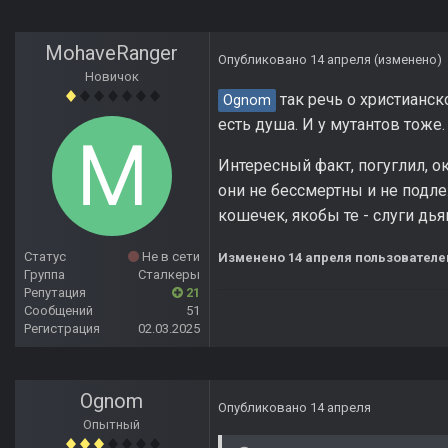
MohaveRanger
Опубликовано
14 апреля
(изменено)
Новичок
так речь о христианс
Ognom
есть душа. И у мутантов тоже.
Интересный факт, погуглил, 
они не бессмертны и не подл
кошечек, якобы те - слуги дь
Статус
Не в сети
Изменено
14 апреля
пользователе
Группа
Сталкеры
Репутация
21
Сообщений
51
Регистрация
02.03.2025
Ognom
Опубликовано
14 апреля
Опытный