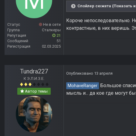
Спойлер сюжета (Показать к
Короче непоследовательно. Н
Статус
Не в сети
контрастные, в них веришь. Э
Группа
Сталкеры
Репутация
21
Сообщений
51
Регистрация
02.03.2025
Tundra227
Опубликовано
13 апреля
К Э.Л.И.З.Е.
Большое спасибо
MohaveRanger
Автор темы
мысль и... да кое где могут б