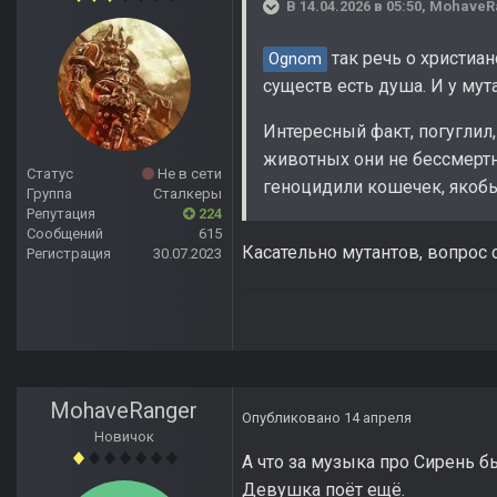
В 14.04.2026 в 05:50,
MohaveR
так речь о христиа
Ognom
существ есть душа. И у мут
Интересный факт, погуглил
животных они не бессмертн
Статус
Не в сети
геноцидили кошечек, якобы 
Группа
Сталкеры
Репутация
224
Сообщений
615
Касательно мутантов, вопрос 
Регистрация
30.07.2023
MohaveRanger
Опубликовано
14 апреля
Новичок
А что за музыка про Сирень б
Девушка поёт ещё.