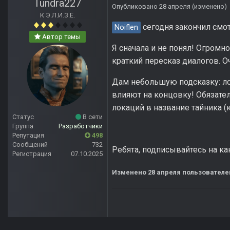
Tundra227
Опубликовано
28 апреля
(изменено)
К Э.Л.И.З.Е.
сегодня закончил смо
Noiflen
Автор темы
Я сначала и не понял! Огромн
краткий пересказ диалогов. 
Дам небольшую подсказку: ло
влияют на концовку! Обязател
локаций в название тайника (к
Статус
В сети
Группа
Разработчики
Репутация
498
Сообщений
732
Ребята, подписывайтесь на кан
Регистрация
07.10.2025
Изменено
28 апреля
пользователе