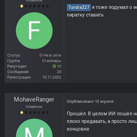
Новичок
я тоже подумал о и
Tundra227
пиратку ставить
Статус
Не в сети
Группа
Сталкеры
Репутация
15
Сообщений
20
Регистрация
10.11.2023
MohaveRanger
Опубликовано
13 апреля
Новичок
Прошёл. В целом ИИ пошёл на 
плохо предавать, а просто ли
концовке