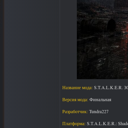
Название мода:
S.T.A.L.K.E.R
Версия мода:
Финальная
Разработчик:
Tundra227
Платформа:
S.T.A.L.K.E.R.: Shad