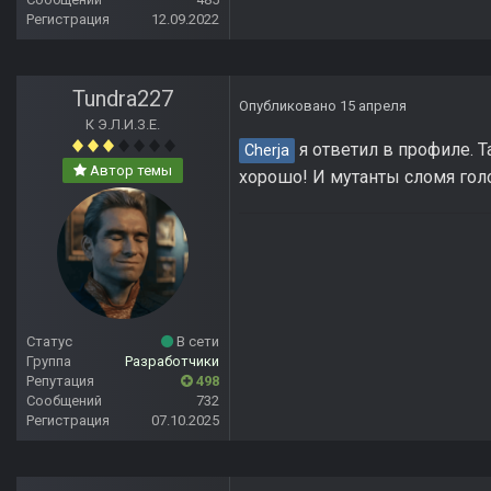
Регистрация
12.09.2022
Tundra227
Опубликовано
15 апреля
К Э.Л.И.З.Е.
я ответил в профиле. 
Cherja
Автор темы
хорошо! И мутанты сломя гол
Статус
В сети
Группа
Разработчики
Репутация
498
Сообщений
732
Регистрация
07.10.2025