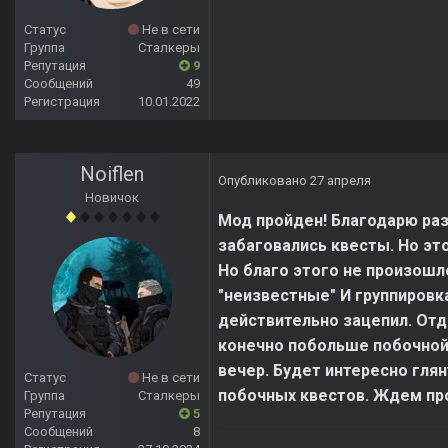
Статус
Не в сети
Группа
Сталкеры
Репутация
9
Сообщений
49
Регистрация
10.01.2022
Noiflen
Опубликовано
27 апреля
Новичок
Мод пройден! Благодарю раз
забаговались квесты. Но эт
Но благо этого не произошл
"неизвестные" И группировк
действительно зацепил. Отд
конечно побольше побочной 
вечер. Будет интересно гля
Статус
Не в сети
побочных квестов. Ждем пр
Группа
Сталкеры
Репутация
5
Сообщений
8