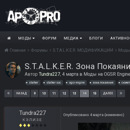
МОДЫ
ФОРУМ
МЕДИА
БЛОГИ
АКТИВНО
Главная
Форумы
S.T.A.L.K.E.R. МОДИФИКАЦИИ
Моды
S.T.A.L.K.E.R. Зона Покаян
Автор
Tundra227
,
4 марта
в
Моды на OGSR Engin
stalker
stalker soc
ogsr engine
зона покаяния
сюже
9
10
11
12
13
14
15
НАЗАД
ДАЛЕЕ
Tundra227
Опубликовано
4 марта
(изменено)
К Э.Л.И.З.Е.