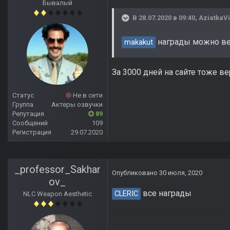
Бывалый
В 28.07.2020 в 09:40,
AziatkaVi
награды можно вер
makakut
За 3000 дней на сайте тоже в
Статус
Не в сети
Группа
Актеры озвучки
Репутация
89
Сообщений
109
Регистрация
29.07.2020
_professor_Sakhar
Опубликовано
30 июля, 2020
ov_
все награды
CLERIC
NLC Weapon Aesthetic