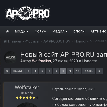
МОДЫ
ФОРУМ
МЕДИА
БЛОГИ
АКТИВНО
Новый с
Главная
Форумы
AP PRODUCTION
Новости
Новый сайт AP-PRO.RU за
Автор
Wolfstalker
,
27 июля, 2020
в
Новости
3
4
5
6
7
8
9
10
НАЗАД
ДАЛЕЕ
Wolfstalker
Опубликовано
27 июля, 2020
Ветеран
Сегодня мы рады объявить о 
на более совершенную платфо