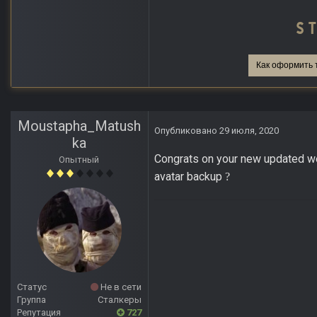
Как оформить 
Moustapha_Matush
Опубликовано
29 июля, 2020
ka
Congrats on your new updated web
Опытный
avatar backup
?
Статус
Не в сети
Группа
Сталкеры
Репутация
727