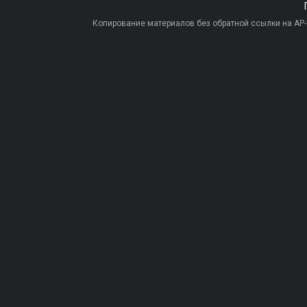
Копирование материалов без обратной ссылки на AP-PR