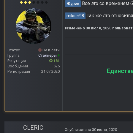
Всё это со временем бу
Журик
Так же это относится
mikser98
Изменено
30 июля, 2020
пользовате
Статус
Не в сети
Группа
Сталкеры
+
Репутация
181
Сообщений
525
Единстве
Регистрация
21.07.2020
CLERIC
Опубликовано
30 июля, 2020