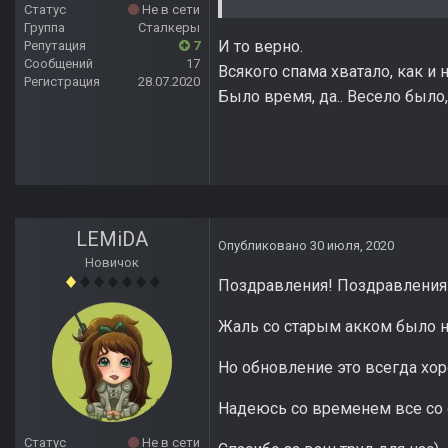
Статус
Не в сети
Группа
Сталкеры
И то верно.
Репутация
7
Сообщений
17
Всякого спама хватало, как и н
Регистрация
28.07.2020
Было время, да.. Весело было,
LEMiDA
Опубликовано
30 июля, 2020
Новичок
Поздравления! Поздравления
Жаль со старым акком было н
Но обновление это всегда хор
Надеюсь со временем все со 
Статус
Не в сети