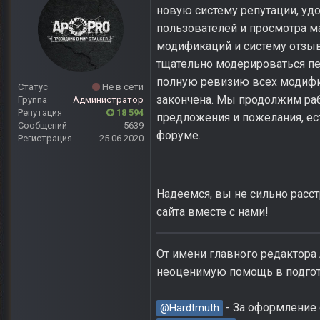
новую систему репутации, уд
пользователей и просмотра ма
модификаций и систему отзыв
тщательно модерироваться пе
полную ревизию всех модифика
Статус
Не в сети
закончена. Мы продолжим раб
Группа
Администратор
Репутация
18 594
предложения и пожелания, ес
Сообщений
5639
форуме.
Регистрация
25.06.2020
Надеемся, вы не сильно расс
сайта вместе с нами!
От имени главного редактор
неоценимую помощь в подгото
- За оформление 
@Hardtmuth