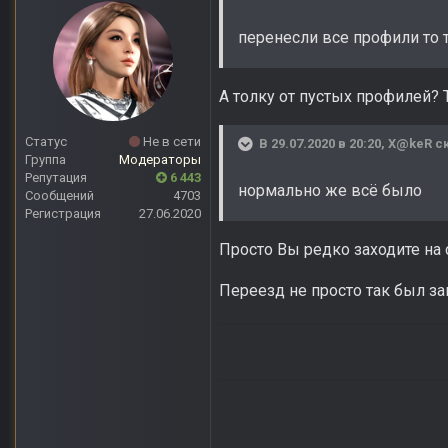
перенесли все профили то 
А толку от пустых профилей? Т
Статус
Не в сети
В 29.07.2020 в 20:20,
X@keR
ск
Группа
Модераторы
Репутация
6 443
нормально же всё было
Сообщений
4703
Регистрация
27.06.2020
Просто Вы редко заходите на 
Переезд не просто так был з