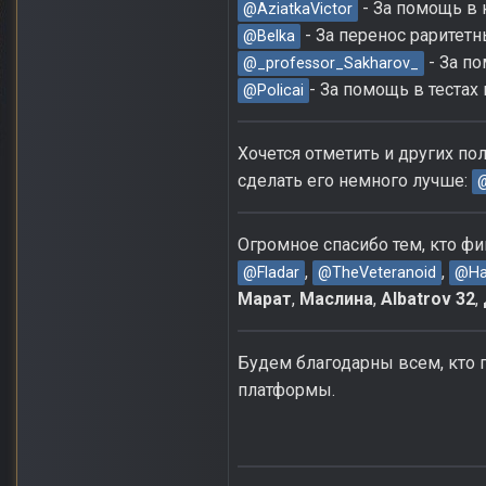
- За помощь в 
@AziatkaVictor
- За перенос раритетн
@Belka
- За по
@_professor_Sakharov_
- За помощь в тестах
@Policai
Хочется отметить и других по
сделать его немного лучше:
@
Огромное спасибо тем, кто фи
,
,
@Fladar
@TheVeteranoid
@Ha
Марат
,
Маслина
,
Albatrov 32
,
Будем благодарны всем, кто г
платформы.