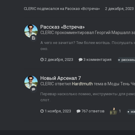
CLERIC
подписался на
Рассказ «Встреча»
2 декабря, 2023
Рассказ «Встреча»
CLERIC
прокомментировал
Георгий Маршалл
за
А чего не зачитал? Тем более могёшь. Послушать
оно.
2 декабря, 2023
3 комментария
рассказ
Новый Арсенал 7
CLERIC
ответил
Hardtmuth
тема в
Моды Тень Ч
Перевар насколько помню, инструменты для рем
слот.
1 ноября, 2023
767 ответов
1
но