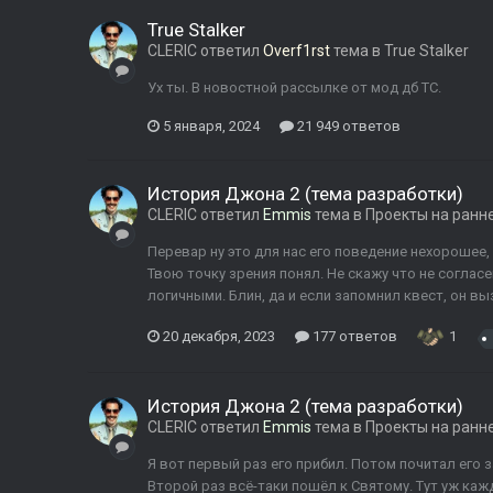
True Stalker
CLERIC
ответил
Overf1rst
тема в
True Stalker
Ух ты. В новостной рассылке от мод дб ТС.
5 января, 2024
21 949 ответов
История Джона 2 (тема разработки)
CLERIC
ответил
Emmis
тема в
Проекты на ранн
Перевар ну это для нас его поведение нехорошее, а
Твою точку зрения понял. Не скажу что не соглас
логичными. Блин, да и если запомнил квест, он выз
20 декабря, 2023
177 ответов
1
История Джона 2 (тема разработки)
CLERIC
ответил
Emmis
тема в
Проекты на ранн
Я вот первый раз его прибил. Потом почитал его за
Второй раз всё-таки пошёл к Святому. Тут уж каж