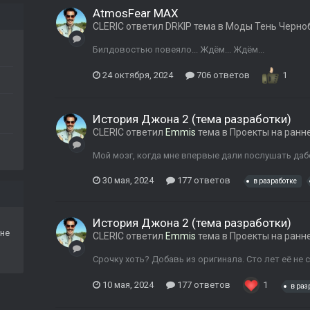
AtmosFear MAX
CLERIC
ответил
DRKIP
тема в
Моды Тень Черно
Билдовостью повеяло... Ждём... Ждём...
24 октября, 2024
706 ответов
1
История Джона 2 (тема разработки)
CLERIC
ответил
Emmis
тема в
Проекты на ранн
Мой мозг, когда мне впервые дали послушать даб
30 мая, 2024
177 ответов
в разработке
История Джона 2 (тема разработки)
не
CLERIC
ответил
Emmis
тема в
Проекты на ранн
Срочку хоть? Добавь из оригинала. Сто лет её не 
10 мая, 2024
177 ответов
1
в раз