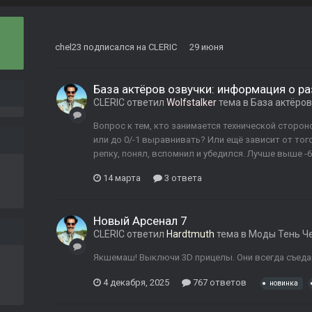
chel23
подписался на
CLERIC
29 июня
База актёров озвучки: информация о р
CLERIC
ответил
Wolfstalker
тема в
База актёров
Вопрос к тем, кто занимается технической стороно
или до 0/-1 выравнивать? Или ещё зависит от того
репку, понял, вспомнил и убедился. Лучше выше -6
14 марта
3 ответа
Новый Арсенал 7
CLERIC
ответил
Hardtmuth
тема в
Моды Тень Ч
Якшемаш! Выключи 3D прицелы. Они всегда съед
4 декабря, 2025
767 ответов
новинка