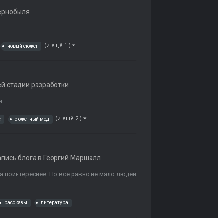
ернобыля
(и ещё 1 )
новый сюжет
ей стадии разработки
и.
(и ещё 2 )
е
сюжетный мод
пись блога в
Георгий Маршалл
а поинтереснее. Но всё равно не мало людей
рассказы
литература