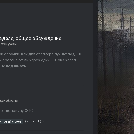
азделе, общее обсуждение
 озвучки
й озвучки. Как для сталкера лучше: под -10
, прогоняют ли через сдк? --- Пока чесал
 не поднимать.
ернобыля
ают половину ФПС.
(и ещё 1 )
новый сюжет