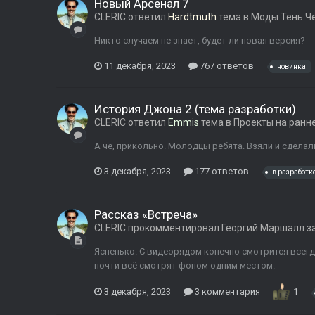
Новый Арсенал 7
CLERIC
ответил
Hardtmuth
тема в
Моды Тень Ч
Никто случаем не знает, будет ли новая версия?
11 декабря, 2023
767 ответов
новинка
История Джона 2 (тема разработки)
CLERIC
ответил
Emmis
тема в
Проекты на ранн
А чё, прикольно. Молодцы ребята. Взяли и сделал
3 декабря, 2023
177 ответов
в разработк
Рассказ «Встреча»
CLERIC
прокомментировал
Георгий Маршалл
за
Ясненько. С видеорядом конечно смотрится всегд
почти всё смотрят фоном одним местом.
3 декабря, 2023
3 комментария
1