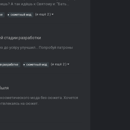
шь? А так идёшь к Святому и: "Бать...
(и ещё 2 )
ке
сюжетный мод
ей стадии разработки
без до усёру улучшил... Попробуй патроны
(и ещё 2 )
в разработке
сюжетный мод
быля
 косметического мода без сюжета. Хочется
отвлекаясь на сюжет.