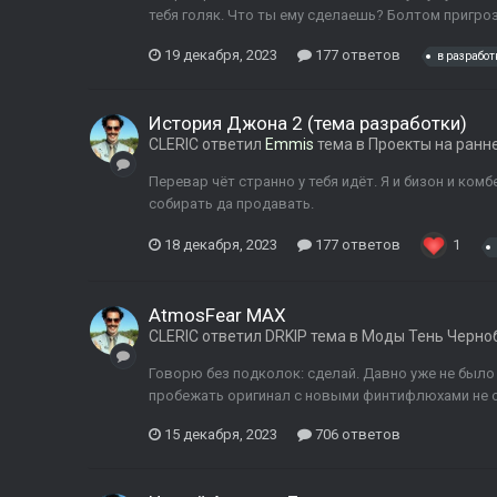
тебя голяк. Что ты ему сделаешь? Болтом пригрози
19 декабря, 2023
177 ответов
в разработ
История Джона 2 (тема разработки)
CLERIC
ответил
Emmis
тема в
Проекты на ранн
Перевар чёт странно у тебя идёт. Я и бизон и ком
собирать да продавать.
18 декабря, 2023
177 ответов
1
AtmosFear MAX
CLERIC
ответил
DRKIP
тема в
Моды Тень Черно
Говорю без подколок: сделай. Давно уже не было
пробежать оригинал с новыми финтифлюхами не 
15 декабря, 2023
706 ответов