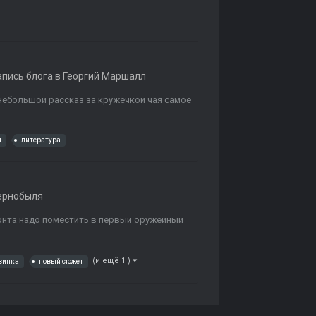
пись блога в
Георгий Маршалл
 небольшой рассказ за кружечкой чая самое
ы
литература
ернобыля
онта надо поместить в первый оружейный
(и ещё 1 )
винка
новый сюжет