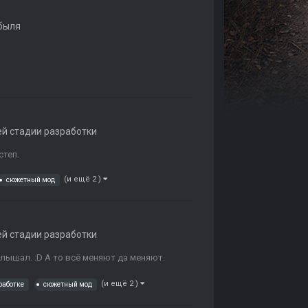
быля
ей стадии разработки
степ.
(и ещё 2 )
сюжетный мод
ей стадии разработки
слышал. :D А то всё меняют да меняют.
(и ещё 2 )
работке
сюжетный мод