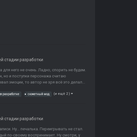
ей стадии разработки
 для него не очень. Ладно, спорить не будем.
ен, но и поступки персонажа считаю
вал эмоции, то автор не зря всё это делал...
(и ещё 2 )
в разработке
сюжетный мод
ей стадии разработки
писи. Ну... печалька. Переигрывать не стал.
дый по-своему воспринимает. Ну смотри, у