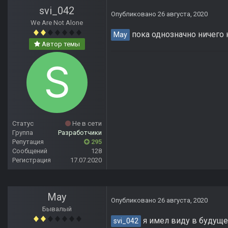
svi_042
Опубликовано
26 августа, 2020
We Are Not Alone
пока однозначно ничего н
May
Автор темы
Статус
Не в сети
Группа
Разработчики
Репутация
295
Сообщений
128
Регистрация
17.07.2020
May
Опубликовано
26 августа, 2020
Бывалый
я имел виду в будущ
svi_042