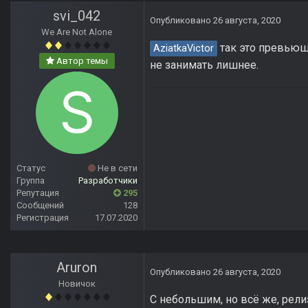
svi_042
Опубликовано
26 августа, 2020
We Are Not Alone
так это превьюш
AziatkaVictor
Автор темы
не занимать лишнее.
Статус
Не в сети
Группа
Разработчики
Репутация
295
Сообщений
128
Регистрация
17.07.2020
Аruron
Опубликовано
26 августа, 2020
Новичок
С небольшим, но всё же, рел