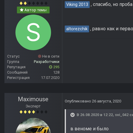
, спасибо, но проб
Viking 2013
Автор темы
, равно как и перв
altorezchik
Статус
Не в сети
Группа
Разработчики
Репутация
295
Сообщений
128
Регистрация
17.07.2020
Maximouse
Опубликовано
26 августа, 2020
Эксперт
В 26.08.2020 в 12:22,
svi_042
ск
в веноме и было