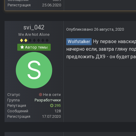
Регистрация
25.06.2020
svi_042
Опубликовано
26 августа, 2020
We Are Not Alone
Ну первое навскид
Wolfstalker
Автор темы
начерно если, завтра гляну п
предложить ДХ9 - он будет раб
Статус
Не в сети
Группа
Разработчики
Репутация
295
Сообщений
128
Регистрация
17.07.2020