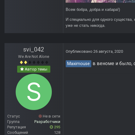
Всем бобра, добра и хабара!)
И специально для одного существа, 
уже не стать никогда.
svi_042
Опубликовано
26 августа, 2020
We Are Not Alone
в веноме и было, 
Maximouse
Автор темы
Статус
Не в сети
Группа
Разработчики
Репутация
295
Сообщений
128