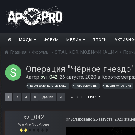
МОДЫ
ФОРУМ
МЕДИА
БЛОГИ
АКТИВНО
Главная
Форумы
S.T.A.L.K.E.R. МОДИФИКАЦИИ
Проч
Операция "Чёрное гнездо"
Автор
svi_042
,
26 августа, 2020
в
Короткометр
короткометражные моды
новые локации
новая концепция
Страница 1 из 4
1
2
3
4
ДАЛЕЕ
svi_042
Опубликовано
26 августа, 2020
(изме
We Are Not Alone