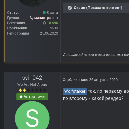
Скрин (Показать контент)
Статус
В сети
Группа
Администратор
Репутация
18 596
Сообщений
5639
Регистрация
25.06.2020
Докладывайте нам о всех известных ва
svi_042
Опубликовано
26 августа, 2020
We Are Not Alone
так, по первому во
Wolfstalker
Автор темы
по второму - какой рендер?