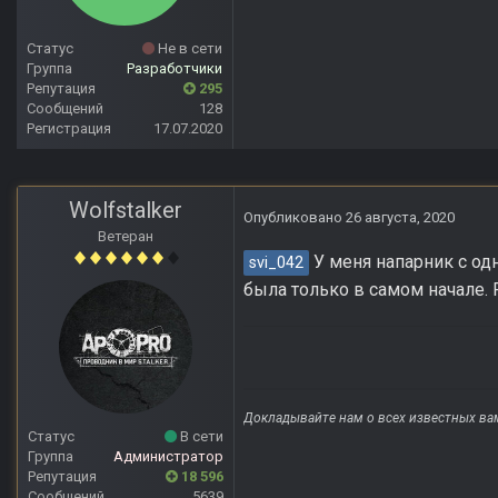
Статус
Не в сети
Группа
Разработчики
Репутация
295
Сообщений
128
Регистрация
17.07.2020
Wolfstalker
Опубликовано
26 августа, 2020
Ветеран
У меня напарник с од
svi_042
была только в самом начале. 
Докладывайте нам о всех известных ва
Статус
В сети
Группа
Администратор
Репутация
18 596
Сообщений
5639