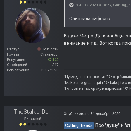
В 31.12.2020 в 10:27,
Cutting_
Слишком пафосно
В духе Метро. Да и вообще, э
внимание и т.д.. Вот когда по
Статус
Не в сети
Группа
Сталкеры
Репутация
124
Сообщений
317
Регистрация
19.07.2020
"Ну мод, это тот же чит." © стрёмный 
"Make emo great again." © kakoj-to che
"Готовь мыло, сраку и пармезан." © 
TheStalkerDen
Опубликовано
31 декабря, 2020
Бывалый
Про "душу" и "а
Cutting_heads