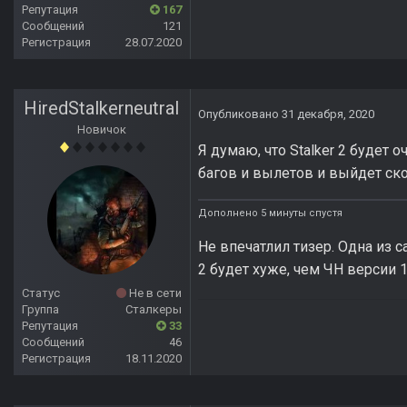
Репутация
167
Сообщений
121
Регистрация
28.07.2020
HiredStalkerneutral
Опубликовано
31 декабря, 2020
Новичок
Я думаю, что Stalker 2 будет
багов и вылетов и выйдет ско
Дополнено 5 минуты спустя
Не впечатлил тизер. Одна из с
2 будет хуже, чем ЧН версии 1.
Статус
Не в сети
Группа
Сталкеры
Репутация
33
Сообщений
46
Регистрация
18.11.2020