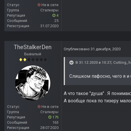
Статус
Не в сети
Группа
Сталкеры
Репутация
4
Сообщений
25
Регистрация
31.07.2020
TheStalkerDen
Опубликовано
31 декабря, 2020
Бывалый
В 31.12.2020 в 10:27,
Cutting_
Слишком пафосно, чего я и 
А что такое "душа" . Я понима
А вообще пока по тизеру мало 
Статус
Не в сети
Группа
Сталкеры
Репутация
175
Сообщений
163
Регистрация
28.07.2020