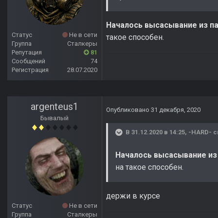
Началось высасывание из па
Статус
Не в сети
такое способен.
Группа
Сталкеры
Репутация
81
Сообщений
74
Регистрация
28.07.2020
argenteus1
Опубликовано
31 декабря, 2020
Бывалый
В 31.12.2020 в 14:25,
-HARD-
с
Началось высасывание из 
на такое способен.
держи в курсе
Статус
Не в сети
Группа
Сталкеры