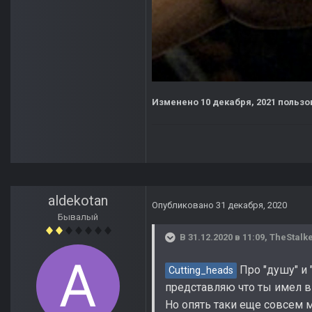
Изменено
10 декабря, 2021
пользо
aldekotan
Опубликовано
31 декабря, 2020
Бывалый
В 31.12.2020 в 11:09,
TheStalk
Про "душу" и 
Cutting_heads
представляю что ты имел в
Но опять таки еще совсем 