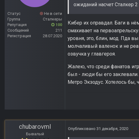
ожиданий насчет Сталкер 2 ,
Статус
Не в сети
Группа
Сталкеры
Кибер их оправдал. Баги в нём
Репутация
100
смахивает на первоапрельску
Сообщений
211
Регистрация
28.07.2020
уровня, это, блин, мод. Пда в
молчаливый валенок и не реаги
озвучка у главгероя.
Жалею, что среди фанатов игр
был - люди бы его заклевали.
Метро Экзодус. Хотелось бы, 
chubarovml
Опубликовано
31 декабря, 2020
Бывалый