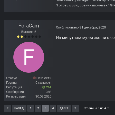
"Make emo great again." © kakoj-to che
"Готовь мыло, сраку и пармезан." © 
ForaCam
Опубликовано
31 декабря, 2020
Бывалый
На минутном мультике ни о чём 
Статус
Не в сети
Группа
Сталкеры
Репутация
261
Сообщений
388
Регистрация
30.09.2020
Страница 3 из 4
1
2
3
4
НАЗАД
ДАЛЕЕ