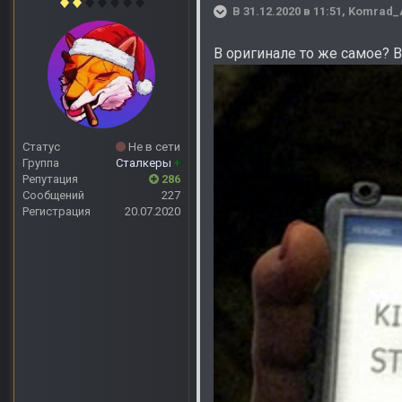
В 31.12.2020 в 11:51,
Komrad_
В оригинале то же самое? В
Статус
Не в сети
Группа
Сталкеры
+
Репутация
286
Сообщений
227
Регистрация
20.07.2020