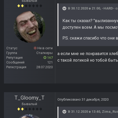
Бывалый
В 30.12.2020 в 21:00,
-HARD-
с
Как ты сказал? "вылизанную
доступен всем. А мы посмот
P.S. скажи спасибо что они 
Статус
Не в сети
Группа
Сталкеры
а если мне не понравится хл
Репутация
167
с такой логикой но тобой быть
Сообщений
121
Регистрация
28.07.2020
T_Gloomy_T
Опубликовано
31 декабря, 2020
Бывалый
В 31.12.2020 в 13:40,
Zima_Ru