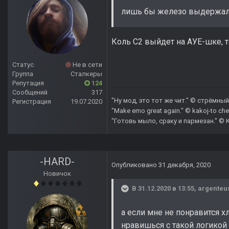
лишь бы железо выдержа
Коль С2 выйдет на АУЕ-шке, 
Статус
Не в сети
Группа
Сталкеры
Репутация
124
Сообщений
317
"Ну мод, это тот же чит." © стрёмный 
Регистрация
19.07.2020
"Make emo great again." © kakoj-to che
"Готовь мыло, сраку и пармезан." © 
-HARD-
Опубликовано
31 декабря, 2020
Новичок
В 31.12.2020 в 13:55,
argenteu
а если мне не понравится 
нравишься с такой логикой 