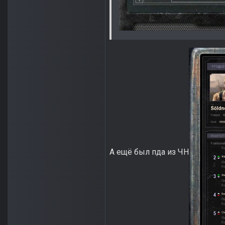
А ещё был пда из ЧН