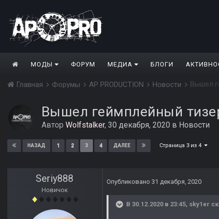
МОДЫ
ФОРУМ
МЕДИА
БЛОГИ
АКТИВНО
Вышел ге
Главная
Форумы
AP PRODUCTION
Новости
Вышел геймплейный тизер S
Автор
Wolfstalker
,
30 декабря, 2020
в
Новости
Страница 3 из 4
1
2
3
4
НАЗАД
ДАЛЕЕ
Seriy888
Опубликовано
31 декабря, 2020
Новичок
В 30.12.2020 в 23:45,
sky1er
ск