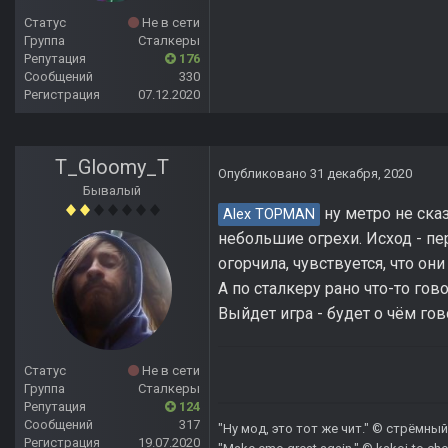
Статус
Не в сети
Группа
Сталкеры
Репутация
176
Сообщений
330
Регистрация
07.12.2020
T_Gloomy_T
Опубликовано
31 декабря, 2020
Бывалый
ну метро не сказ
Alex TOPMAN
небольшие огрехи. Исход - пе
огорчила, чувствуется, что он
А по сталкеру рано что-то гов
Выйдет игра - будет о чём гов
Статус
Не в сети
Группа
Сталкеры
Репутация
124
Сообщений
317
"Ну мод, это тот же чит." © стрёмный 
Регистрация
19.07.2020