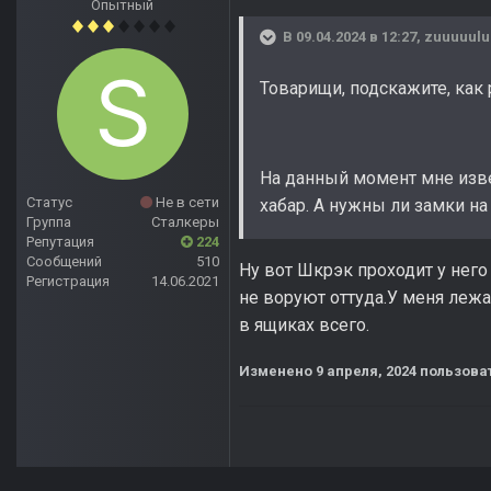
Опытный
В 09.04.2024 в 12:27,
zuuuuulu
Товарищи, подскажите, как
На данный момент мне извес
Статус
Не в сети
хабар. А нужны ли замки н
Группа
Сталкеры
Репутация
224
Сообщений
510
Ну вот Шкрэк проходит у него
Регистрация
14.06.2021
не воруют оттуда.У меня лежа
в ящиках всего.
Изменено
9 апреля, 2024
пользоват