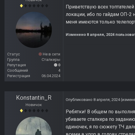
Приветствую всех топтателей 
локации, ибо по гайдам ОП-2 
меня имеются только телепорт
Изменено
8 апреля, 2024
пользова
Статус
Не в сети
Группа
Сталкеры
Репутация
0
Сообщений
4
Регистрация
06.04.2024
Konstantin_R
Опубликовано
8 апреля, 2024
(измен
Новичок
Ребятки! В общем по выполнял
убиваете сталкера по заданию
одиночек, я по сюжету ТЧ дал
всеми в упор в голову стреля