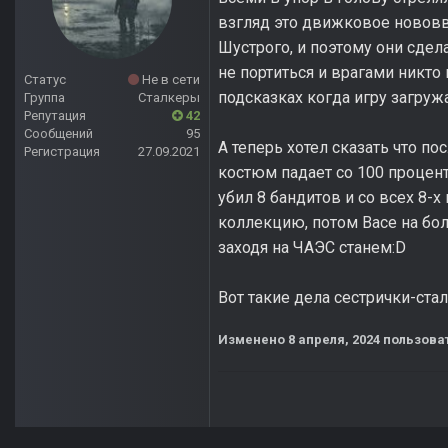
взгляд это движковое нововв
Шустрого, и поэтому они сдел
не портиться и врагами никто
Статус
Не в сети
подсказках когда игру загруж
Группа
Сталкеры
Репутация
42
Сообщений
95
А теперь хотел сказать что по
Регистрация
27.09.2021
костюм падает со 100 процен
убил 8 бандитов и со всех 8-
коллекцию, потом Васе на бол
заходя на ЧАЭС станем:D
Вот такие дела сестрички-ста
Изменено
8 апреля, 2024
пользоват