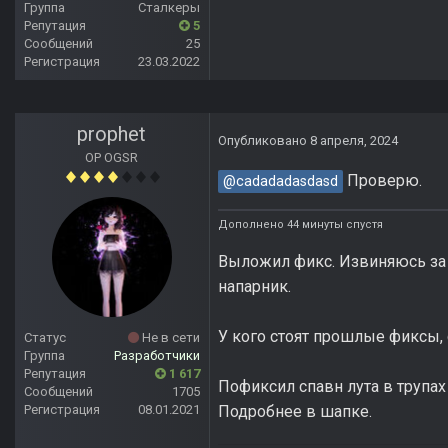
Группа
Сталкеры
Репутация
5
Сообщений
25
Регистрация
23.03.2022
prophet
Опубликовано
8 апреля, 2024
OP OGSR
Проверю.
@cadadadasdasd
Дополнено 44 минуты спустя
Выложил фикс. Извиняюсь за и
напарник.
У кого стоят прошлые фиксы,
Статус
Не в сети
Группа
Разработчики
Репутация
1 617
Пофиксил спавн лута в трупах
Сообщений
1705
Подробнее в шапке.
Регистрация
08.01.2021