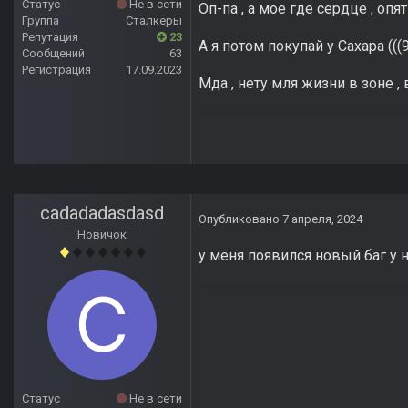
Статус
Не в сети
Оп-па , а мое где сердце , оп
Группа
Сталкеры
Репутация
23
А я потом покупай у Сахара (((9
Сообщений
63
Регистрация
17.09.2023
Мда , нету мля жизни в зоне , в
cadadadasdasd
Опубликовано
7 апреля, 2024
Новичок
у меня появился новый баг у н
Статус
Не в сети