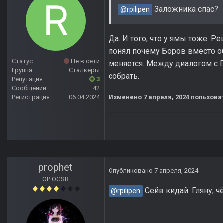
Заложника спас?
@rpilipen
Да. И того, что у ямы тоже. Р
понял почему Боров вместо об
Статус
Не в сети
меняется. Между диалогом с 
Группа
Сталкеры
собрать.
Репутация
3
Сообщений
42
Регистрация
06.04.2024
Изменено
7 апреля, 2024
пользоват
prophet
Опубликовано
7 апреля, 2024
OP OGSR
Сейв кидай. Гляну, ч
@rpilipen