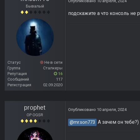
Опубликовано
10 апреля, 2024
Бывалый
подскажите а что консоль не 
Статус
Не в сети
Группа
Сталкеры
Репутация
16
Сообщений
117
Регистрация
02.09.2020
prophet
Опубликовано
10 апреля, 2024
OP OGSR
А зачем он тебе?)
@mr.son773