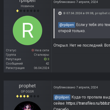
rpilipen
Опубликовано
7 апреля, 2024
Новичок
В 07.04.2024 в 09:08,
prophet
с
Если у тебя это те
@rpilipen
открой только.
Открыл. Нет не последний. В
Статус
Не в сети
Группа
Сталкеры
Репутация
3
Сообщений
42
Регистрация
06.04.2024
prophet
Опубликовано
7 апреля, 2024
OP OGSR
Куда-то пропала выд
@rpilipen
сейве:
https://transfiles.ru/bbb
Спасибо.