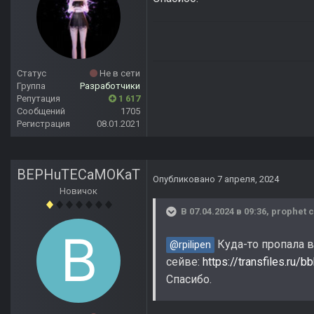
Статус
Не в сети
Группа
Разработчики
Репутация
1 617
Сообщений
1705
Регистрация
08.01.2021
BEPHuTECaMOKaT
Опубликовано
7 апреля, 2024
Новичок
В 07.04.2024 в 09:36,
prophet
с
Куда-то пропала в
@rpilipen
сейве:
https://transfiles.ru/
Спасибо.