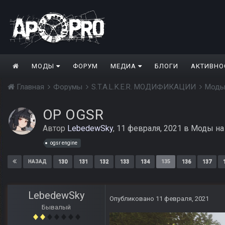
МОДЫ
ФОРУМ
МЕДИА
БЛОГИ
АКТИВНО
Главная
Форумы
S.T.A.L.K.E.R. МОДИФИКАЦИИ
Моды
ОP OGSR
Автор
LebedewSky
,
11 февраля, 2021
в
Моды на
ogsr engine
130
131
132
133
134
135
136
137
НАЗАД
LebedewSky
Опубликовано
11 февраля, 2021
Бывалый