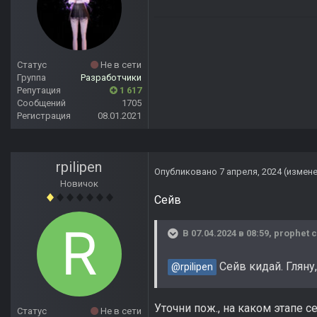
Статус
Не в сети
Группа
Разработчики
Репутация
1 617
Сообщений
1705
Регистрация
08.01.2021
rpilipen
Опубликовано
7 апреля, 2024
(измен
Новичок
Сейв
В 07.04.2024 в 08:59,
prophet
с
Сейв кидай. Гляну,
@rpilipen
Уточни пож., на каком этапе с
Статус
Не в сети