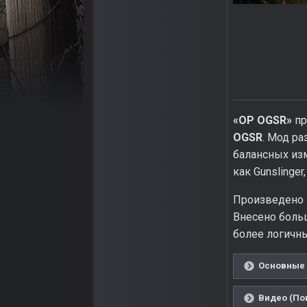
«OP OGSR»
пр
OGSR
. Мод р
балансных изм
как Gunslinger
Произведено 
Внесено боль
более логичны
Основные 
Видео (По