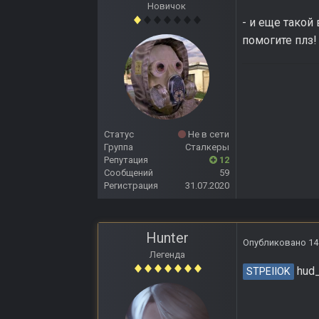
Новичок
- и еще такой
помогите плз!
Статус
Не в сети
Группа
Сталкеры
Репутация
12
Сообщений
59
Регистрация
31.07.2020
Hunter
Опубликовано
14
Легенда
hud_
STPEIIOK