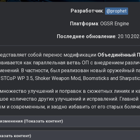
Разработчик
:
@prophet
Платформа
: OGSR Engine
Последнее обновление
: 20.10.202
едставляет собой перенос модификации
Объединённый П
азвивается как параллельная ветвь ОП с внедрением разл
енений. В частности, был реализован новый оружейный па
, STCoP WP 3.5, Shoker Weapon Mod, Boomsticks and Sharpstic
множество улучшений и поправок в сюжетных линиях и кве
шое количество других улучшений и исправлений. Главной
м и современным, и заодно избавить от его старых боляче
изменения (Показать контент)
казать контент)