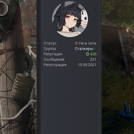
Статус
Не в сети
Группа
Сталкеры
+
Репутация
420
Сообщений
231
Регистрация
15.09.2021