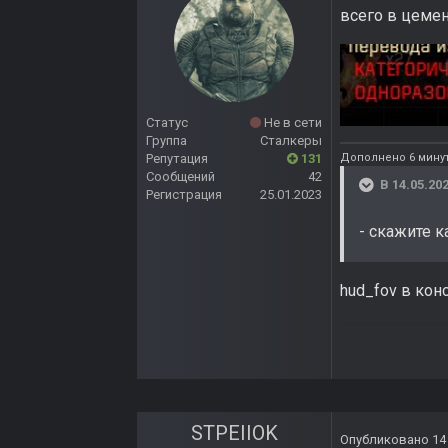
всего в цемен
Статус
Не в сети
Группа
Сталкеры
Дополнено 6 мину
Репутация
131
Сообщений
42
В 14.05.202
Регистрация
25.01.2023
- скажите к
hud_fov в кон
STPEIIOK
Опубликовано
14