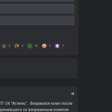
2
3
15
7
7
-26 "Аглень"... Взорвался комп после
я охреневшего со взорванным компом