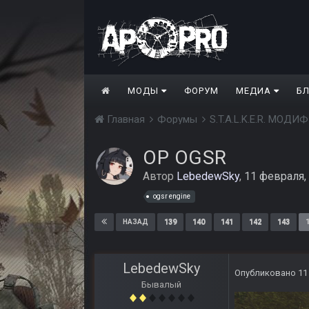
МОДЫ
ФОРУМ
МЕДИА
Б
Главная
Форумы
S.T.A.L.K.E.R. МО
ОP OGSR
Автор
LebedewSky
,
11 февраля,
ogsr engine
139
140
141
142
143
НАЗАД
LebedewSky
Опубликовано
11
Бывалый