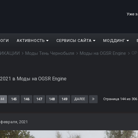
Уже з
ЛОГИ
АКТИВНОСТЬ
СЕРВИСЫ САЙТА
МОДДИНГ
ОP
ДИФИКАЦИИ
Моды Тень Чернобыля
Моды на OGSR Engine
 2021
в
Моды на OGSR Engine
Страница 144 из 30
144
145
146
147
148
149
ДАЛЕЕ
 февраля, 2021