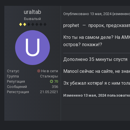
uraltab
Опубликовано
13 мая, 2024
(изменен
Бывалый
prophet — пророк, предсказа
Кто ты на самом деле? На АМК
остров? покажи!?
Дополнено 35 минуты спустя
Manool сейчас на сайте, не зн
Статус
Не в сети
Группа
Сталкеры
Репутация
70
Эх убежал котяра! я с ним тол
Сообщений
356
Регистрация
21.05.2021
Изменено
13 мая, 2024
пользовател