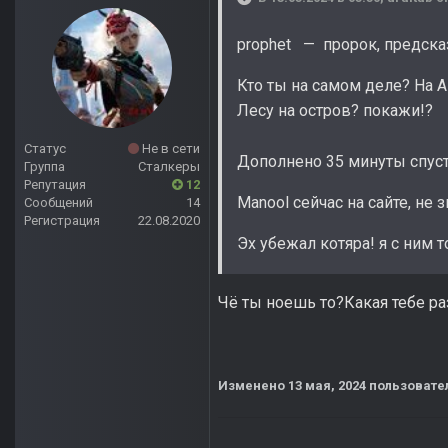
prophet — пророк, предска
Кто ты на самом деле? На А
Лесу на остров? покажи!?
Статус
Не в сети
Дополнено 35 минуты спус
Группа
Сталкеры
Репутация
12
Manool сейчас на сайте, не
Сообщений
14
Регистрация
22.08.2020
Эх убежал котяра! я с ним 
Чё ты ноешь то?Какая тебе раз
Изменено
13 мая, 2024
пользовател