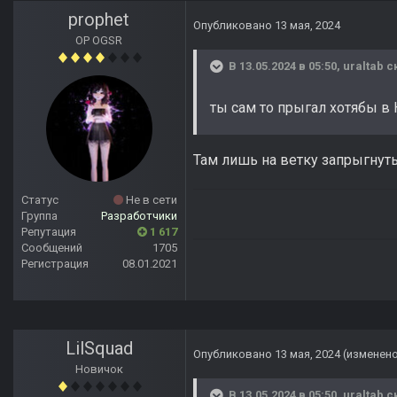
prophet
Опубликовано
13 мая, 2024
OP OGSR
В 13.05.2024 в 05:50,
uraltab
ск
ты сам то прыгал хотябы в
Там лишь на ветку запрыгнуть,
Статус
Не в сети
Группа
Разработчики
Репутация
1 617
Сообщений
1705
Регистрация
08.01.2021
LilSquad
Опубликовано
13 мая, 2024
(изменен
Новичок
В 13.05.2024 в 05:50,
uraltab
ск