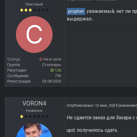
Опытный
уважаемый, нет ли пра
prophet
выдержал...
Статус
Не в сети
Группа
Сталкеры
Репутация
126
Сообщений
750
Регистрация
03.08.2020
VORON4
Опубликовано
12 мая, 2024
(изменен
Новичок
Не сдается заказ для Захара с
upd. получилось сдать