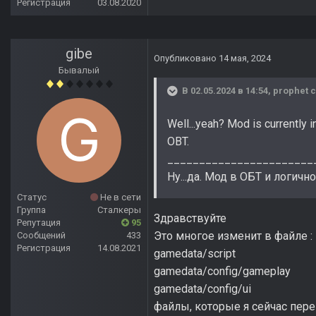
Регистрация
03.08.2020
gibe
Опубликовано
14 мая, 2024
Бывалый
В 02.05.2024 в 14:54,
prophet
с
Well...yeah? Mod is currently
OBT.
_______________________
Ну...да. Мод в ОБТ и логично
Статус
Не в сети
Группа
Сталкеры
Здравствуйте
Репутация
95
Это многое изменит в файле :
Сообщений
433
Регистрация
14.08.2021
gamedata/script
gamedata/config/gameplay
gamedata/config/ui
файлы, которые я сейчас пер