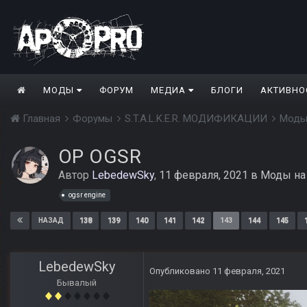
МОДЫ
ФОРУМ
МЕДИА
БЛОГИ
АКТИВНО
Главная
Форумы
S.T.A.L.K.E.R. МОДИФИКАЦИИ
Моды
ОP OGSR
Автор
LebedewSky
,
11 февраля, 2021
в
Моды на
ogsr engine
138
139
140
141
142
143
144
145
НАЗАД
LebedewSky
Опубликовано
11 февраля, 2021
Бывалый