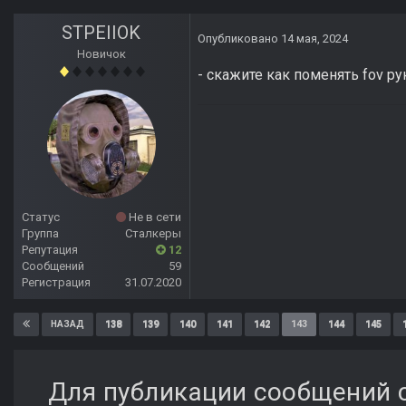
STPEIIOK
Опубликовано
14 мая, 2024
Новичок
- скажите как поменять fov р
Статус
Не в сети
Группа
Сталкеры
Репутация
12
Сообщений
59
Регистрация
31.07.2020
138
139
140
141
142
143
144
145
НАЗАД
Для публикации сообщений с