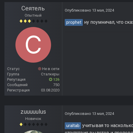
Сеятель
Опубликовано
13 мая, 2024
Опытный
ну поумничал, что ска
prophet
Статус
Не в сети
Группа
Сталкеры
Репутация
126
Сообщений
750
Регистрация
03.08.2020
zuuuuulus
Опубликовано
13 мая, 2024
Новичок
учитывая то насколько
uraltab
отсутствия вылетов и пропов