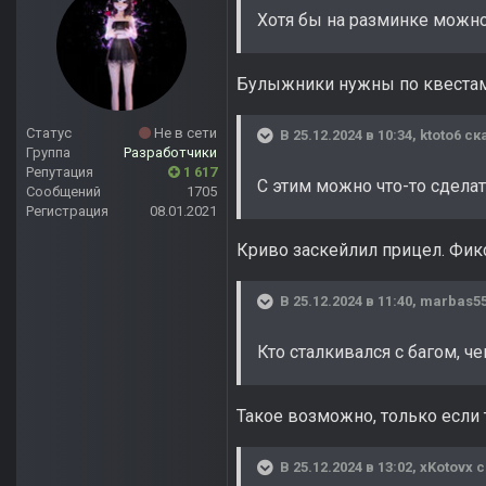
Хотя бы на разминке можно
Булыжники нужны по квестам,
Статус
Не в сети
В 25.12.2024 в 10:34,
ktoto6
ска
Группа
Разработчики
Репутация
1 617
С этим можно что-то сдела
Сообщений
1705
Регистрация
08.01.2021
Криво заскейлил прицел. Фикс
В 25.12.2024 в 11:40,
marbas5
Кто сталкивался с багом, ч
Такое возможно, только если 
В 25.12.2024 в 13:02,
xKotovx
с