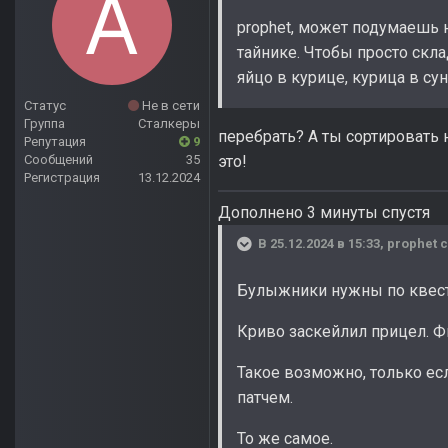
prophet, может подумаешь 
тайнике. Чтобы просто скла
яйцо в курице, курица в сун
Статус
Не в сети
Группа
Сталкеры
перебрать? А ты сортировать 
Репутация
9
Сообщений
35
это!
Регистрация
13.12.2024
Дополнено 3 минуты спустя
В 25.12.2024 в 15:33,
prophet
с
Булыжники нужны по квеста
Криво заскейлил прицел. Ф
Такое возможно, только ес
патчем.
То же самое.