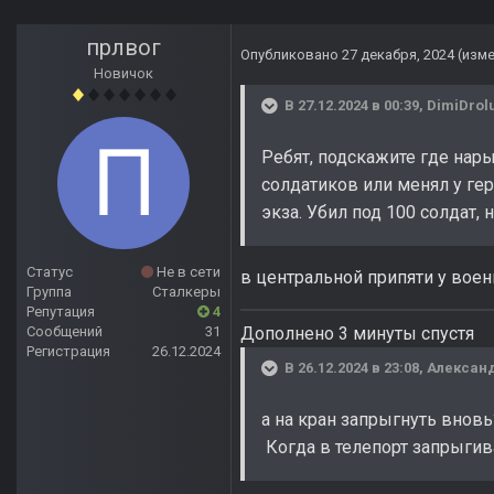
прлвог
Опубликовано
27 декабря, 2024
(изм
Новичок
В 27.12.2024 в 00:39,
DimiDrol
Ребят, подскажите где нары
солдатиков или менял у гер
экза. Убил под 100 солдат, 
Статус
Не в сети
в центральной припяти у воен
Группа
Сталкеры
Репутация
4
Сообщений
31
Дополнено 3 минуты спустя
Регистрация
26.12.2024
В 26.12.2024 в 23:08,
Алексан
а на кран запрыгнуть внов
Когда в телепорт запрыгив