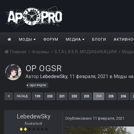
МОДЫ
ФОРУМ
МЕДИА
БЛОГИ
АКТИВНО
Главная
Форумы
S.T.A.L.K.E.R. МОДИФИКАЦИИ
Моды
ОP OGSR
Автор
LebedewSky
,
11 февраля, 2021
в
Моды на
ogsr engine
199
200
201
202
203
204
205
206
НАЗАД
LebedewSky
Опубликовано
11 февраля, 2021
Бывалый