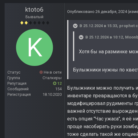
ktoto6
Опубликовано
26 декабря, 2024
(изм
Бывалый
В 25.12.2024 в 15:33,
prophet
с
В 25.12.2024 в 10:12,
Moon
Хотя бы на разминке мож
Булыжники нужны по квеста
Статус
Не в сети
Группа
Сталкеры
Репутация
12
Булыжники можно получить и 
Сообщений
154
Регистрация
18.10.2020
инвентаре превращаются в бу
модифицировал рудименты гру
важней отсутствие вырождени
есть опция "Час ужаса", я её 
проще насобирать руки зомби
тоже сделать такой же опцие