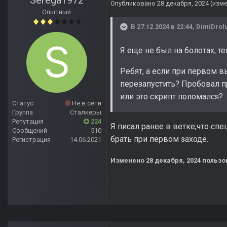
Serega1972
Опубликовано
28 декабря, 2024
(изм
Опытный
В 27.12.2024 в 22:44,
DimiDrol
Я еще не был на болотах, т
Ребят, а если при первом вы
перезапустить? Пробовал п
или это скрипт поломался?
Статус
Не в сети
Группа
Сталкеры
Репутация
224
Я писал ранее в ветке,что спе
Сообщений
510
брать при первом заходе.
Регистрация
14.06.2021
Изменено
28 декабря, 2024
пользо