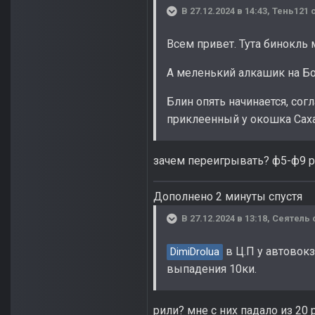
В 27.12.2024 в 14:43,
Тень121
с
Всем привет. Тута бинокль 
А меленький алкашик на Бо
Блин опять начинается, сог
приклеенный у окошка Саха
зачем переигрывать? ф5-ф9 р
Дополнено 2 минуты спустя
В 27.12.2024 в 13:18,
Сеятель
в Ц.П у автовокз
DimiDrolua
выпадения 10ки.
рили? мне с них падало из 20 р