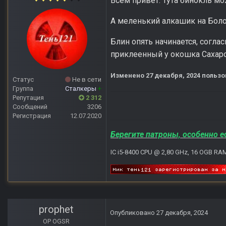
Всем привет. Тута бинокль мо
А меленький алкашик на Боло
Блин опять начинается, согла
приклеенный у окошка Сахаро
Изменено
27 декабря, 2024
пользо
Статус
Не в сети
Группа
Сталкеры
+
Репутация
2 312
Сообщений
3206
Регистрация
12.07.2020
Берегите патроны, особенно е
IC i5-8400 CPU @ 2,80 GHz, 16 OGB RA
prophet
Опубликовано
27 декабря, 2024
OP OGSR