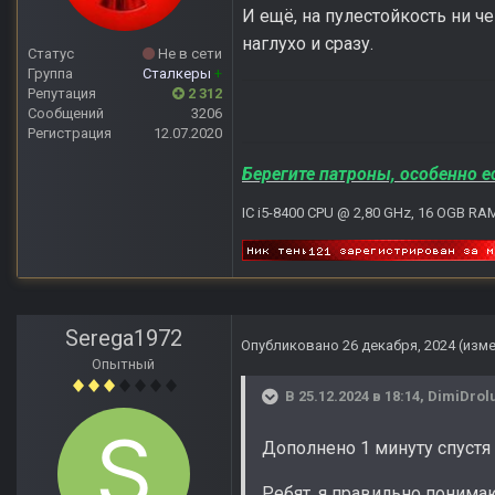
И ещё, на пулестойкость ни че
наглухо и сразу.
Статус
Не в сети
Группа
Сталкеры
+
Репутация
2 312
Сообщений
3206
Регистрация
12.07.2020
Берегите патроны, особенно е
IC i5-8400 CPU @ 2,80 GHz, 16 OGB RA
Serega1972
Опубликовано
26 декабря, 2024
(изм
Опытный
В 25.12.2024 в 18:14,
DimiDrol
Дополнено 1 минуту спустя
Ребят, я правильно понима