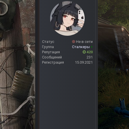
Статус
Не в сети
Группа
Сталкеры
+
Репутация
420
Сообщений
231
Регистрация
15.09.2021