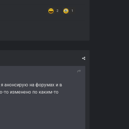
2
1
, я анонсирую на форумах и в
то-то изменено по каким-то