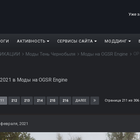
Уже з
ЛОГИ
АКТИВНОСТЬ
СЕРВИСЫ САЙТА
МОДДИНГ
ОP
ДИФИКАЦИИ
Моды Тень Чернобыля
Моды на OGSR Engine
 2021
в
Моды на OGSR Engine
Страница 211 из 30
211
212
213
214
215
216
ДАЛЕЕ
 февраля, 2021