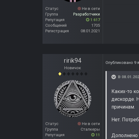
Статус
Не в сети
Группа
Разработчики
Репутация
1 617
Сообщений
1705
Регистрация
08.01.2021
ririk94
Опубликовано
9 
Новичок
В 08.01.202
Каких-то ко
дискорде. Н
причинам.
Нет. Потре
Статус
Не в сети
Группа
Сталкеры
Репутация
11
Дополнено 