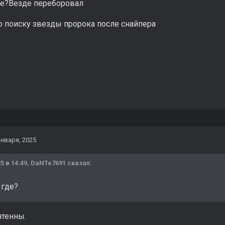
де?Везде переборовал
по поиску звезды пророка после снайпера
января, 2025
5 в 14:49,
DaNTe7691
сказал:
 где?
нтенны.