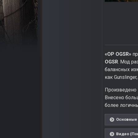
«OP OGSR»
пр
OGSR
. Мод р
балансных изм
как Gunslinger
Произведено 
Внесено боль
более логичны
Основные 
Видео (По