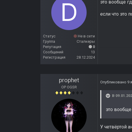
это вообще г
если что это 
Статус
Не в сети
Группа
Сталкеры
Репутация
0
Сообщений
13
Регистрация
28.12.2024
prophet
Опубликовано
9 
OP OGSR
В 09.01.202
это вообще
У четвёртой а