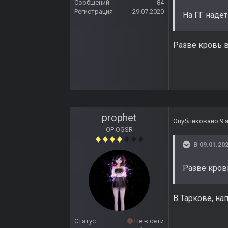
Сообщений
84
Регистрация
29.07.2020
На ГГ надет
Разве кровь в
prophet
Опубликовано
9 
OP OGSR
В 09.01.202
Разве кров
В Таркове, на
Статус
Не в сети