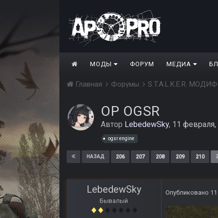
МОДЫ
ФОРУМ
МЕДИА
Б
Главная
Форумы
S.T.A.L.K.E.R. МО
ОP OGSR
Автор
LebedewSky
,
11 февраля,
ogsr engine
206
207
208
209
210
НАЗАД
LebedewSky
Опубликовано
11
Бывалый