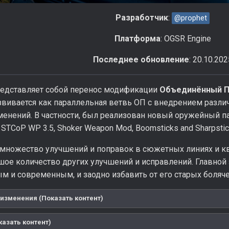
Разработчик
:
@prophet
Платформа
: OGSR Engine
Последнее обновление
: 20.10.202
едставляет собой перенос модификации
Объединённый П
азвивается как параллельная ветвь ОП с внедрением разл
енений. В частности, был реализован новый оружейный па
, STCoP WP 3.5, Shoker Weapon Mod, Boomsticks and Sharpstic
множество улучшений и поправок в сюжетных линиях и кве
шое количество других улучшений и исправлений. Главной
м и современным, и заодно избавить от его старых боляче
изменения (Показать контент)
казать контент)