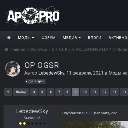
МОДЫ
ФОРУМ
МЕДИА
БЛОГИ
АКТИВНО
Главная
Форумы
S.T.A.L.K.E.R. МОДИФИКАЦИИ
Моды
ОP OGSR
Автор
LebedewSky
,
11 февраля, 2021
в
Моды на
ogsr engine
4
5
6
7
8
9
10
11
12
13
14
НАЗАД
LebedewSky
Опубликовано
11 февраля, 2021
Бывалый