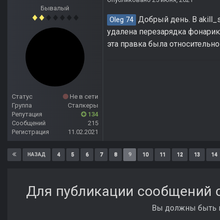
Бывалый
Добрый день. В akill
Oleg 74
удалена перезарядка фонарик
эта правка была относительно
Статус
Не в сети
Группа
Сталкеры
Репутация
134
Сообщений
215
Регистрация
11.02.2021
4
5
6
7
8
9
10
11
12
13
14
НАЗАД
Для публикации сообщений с
Вы должны быть п