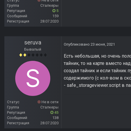
Статус
Не в сети
Группа
Сталкеры
Репутация
5
Сообщений
159
Регистрация
28.07.2020
seruva
Опубликовано
23 июня, 2021
Бывалый
Есть небольшая, но очень по
тайник, то на карте вместо н
создал тайник и если тайник п
содержимого (с кол-вом в скоб
- safe_storageviewer.script в п
Статус
Не в сети
Группа
Сталкеры
Репутация
45
Сообщений
138
Регистрация
28.07.2020