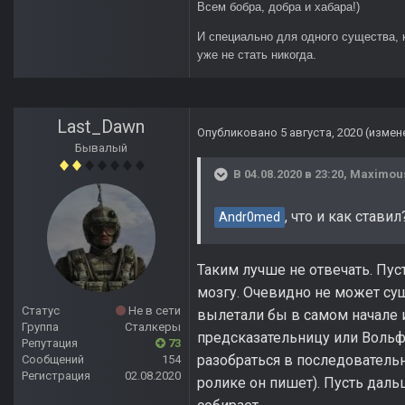
Всем бобра, добра и хабара!)
И специально для одного существа, 
уже не стать никогда.
Last_Dawn
Опубликовано
5 августа, 2020
(измен
Бывалый
В 04.08.2020 в 23:20,
Maximou
, что и как ставил
Andr0med
Таким лучше не отвечать. Пус
мозгу. Очевидно не может су
Статус
Не в сети
вылетали бы в самом начале и
Группа
Сталкеры
предсказательницу или Вольф
Репутация
73
разобраться в последовательн
Сообщений
154
Регистрация
02.08.2020
ролике он пишет). Пусть дал