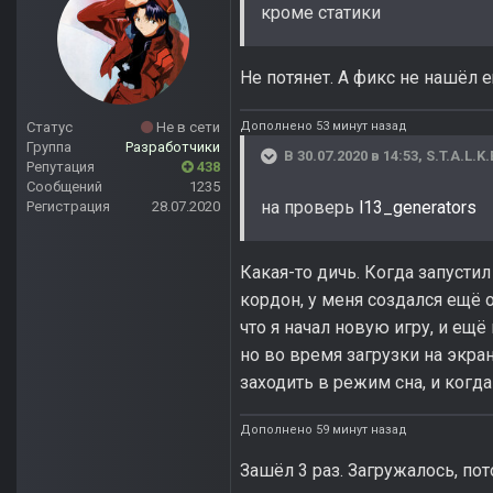
кроме статики
Не потянет. А фикс не нашёл 
Дополнено 53 минут назад
Статус
Не в сети
Группа
Разработчики
В 30.07.2020 в 14:53,
S.T.A.L.K.
Репутация
438
Сообщений
1235
на проверь
l13_generators
Регистрация
28.07.2020
Какая-то дичь. Когда запусти
кордон, у меня создался ещё о
что я начал новую игру, и ещ
но во время загрузки на экра
заходить в режим сна, и когда
Дополнено 59 минут назад
Зашёл 3 раз. Загружалось, по