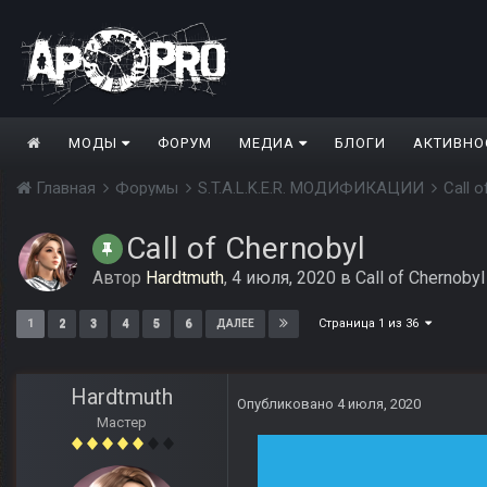
МОДЫ
ФОРУМ
МЕДИА
БЛОГИ
АКТИВНО
Главная
Форумы
S.T.A.L.K.E.R. МОДИФИКАЦИИ
Call 
Call of Chernobyl
Автор
Hardtmuth
,
4 июля, 2020
в
Call of Chernobyl
Страница 1 из 36
1
2
3
4
5
6
ДАЛЕЕ
Hardtmuth
Опубликовано
4 июля, 2020
Мастер