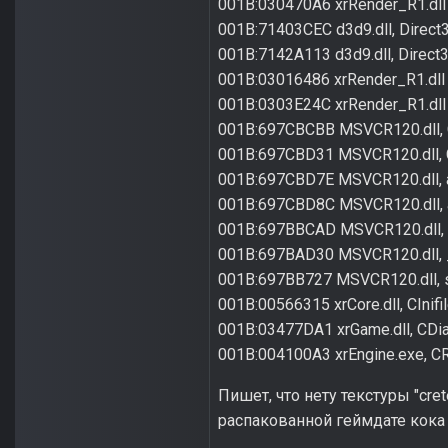
001B:030470A6 xrRender_R1.dll
001B:71403CEC d3d9.dll, Direct
001B:7142A113 d3d9.dll, Direct
001B:03016486 xrRender_R1.dll
001B:0303E24C xrRender_R1.dll
001B:697CBCBB MSVCR120.dll, Co
001B:697CBD31 MSVCR120.dll, Co
001B:697CBD7E MSVCR120.dll, at
001B:697CBD8C MSVCR120.dll, at
001B:697BBCAD MSVCR120.dll, fi
001B:697BAD30 MSVCR120.dll, _
001B:697BB727 MSVCR120.dll, s
001B:00566315 xrCore.dll, CInifile
001B:03477DA1 xrGame.dll, CDial
001B:004100A3 xrEngine.exe, CR
Пишет, что нету текстуры "cret
распакованной геймдате кока 