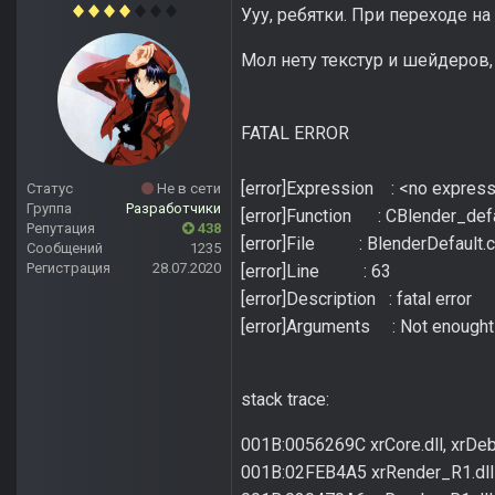
Ууу, ребятки. При переходе н
Мол нету текстур и шейдеров, 
FATAL ERROR
[error]Expression : <no expres
Статус
Не в сети
Группа
Разработчики
[error]Function : CBlender_defa
Репутация
438
[error]File : BlenderDefault.
Сообщений
1235
Регистрация
28.07.2020
[error]Line : 63
[error]Description : fatal error
[error]Arguments : Not enought 
stack trace:
001B:0056269C xrCore.dll, xrDebu
001B:02FEB4A5 xrRender_R1.dll