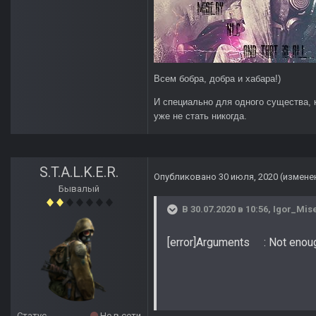
Всем бобра, добра и хабара!)
И специально для одного существа, 
уже не стать никогда.
S.T.A.L.K.E.R.
Опубликовано
30 июля, 2020
(измене
Бывалый
В 30.07.2020 в 10:56,
Igor_Mis
[error]Arguments : Not enough
Статус
Не в сети