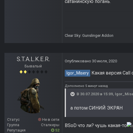
сатанинскую погань.
Clear Sky: Gunslinger Addon
S.T.A.L.K.E.R.
Опубликовано
30 июля, 2020
Бывалый
Какая версия Call 
Igor_Misery
Дополнено 5 минут назад
В 30.07.2020 в 15:09,
Igor_Mis
а потом СИНИЙ ЭКРАН
Статус
Не в сети
BSoD что ли? чушь какая-то
Группа
Сталкеры
Репутация
52