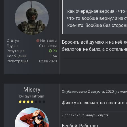
как очередная версия - что-
что-то вообще вернули из с
кое-что. Вообще без сторон
Статус
Не в сети
Бросить всё думаю и на неё л
Группа
Сталкеры
безлогов не было, а с остал
Репутация
73
Сообщений
154
Регистрация
02.08.2020
Misery
Опубликовано
2 августа, 2020
(измен
IX-Ray Platform
Фикс уже скачал, но пока-что н
Дополнено 31 минуты спустя
Ееебой. Работает.