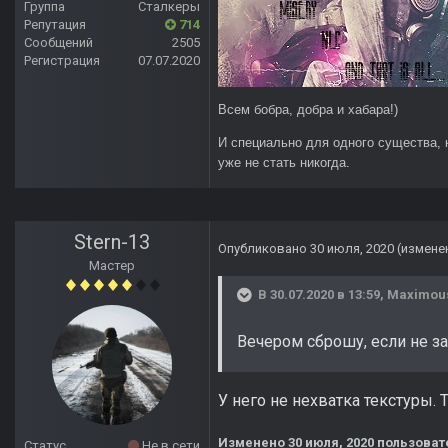
Группа
Сталкеры
Репутация
714
Сообщений
2505
Регистрация
07.07.2020
Всем бобра, добра и хабара!)
И специально для одного существа, 
уже не стать никогда.
Stern-13
Опубликовано
30 июля, 2020
(измене
Мастер
В 30.07.2020 в 13:59,
Maximou
Вечером сброшу, если не за
У него не нехватка текстуры.
Изменено
30 июля, 2020
пользовате
Статус
Не в сети