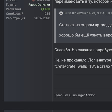
Статус
Не в сети
переименовать в ту, которой н
Группа
Разработчики
Репутация
438
В 30.07.2020 в 14:23,
S.T.A.L.K.
Сообщений
1235
Регистрация
28.07.2020
Статика, на старом ap-pro, 
хорошо бы ещё узнать верси
Спасибо. Но сначала попробую
Не, не проканало. Лог внатуре
"crete\crete_walls_18", а стало 
Clear Sky: Gunslinger Addon