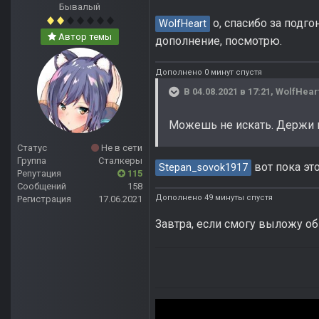
Бывалый
о, спасибо за подго
WolfHeart
Автор темы
дополнение, посмотрю.
Дополнено 0 минут спустя
В 04.08.2021 в 17:21,
WolfHear
Можешь не искать. Держи 
Статус
Не в сети
Группа
Сталкеры
вот пока это
Stepan_sovok1917
Репутация
115
Сообщений
158
Дополнено 49 минуты спустя
Регистрация
17.06.2021
Завтра, если смогу выложу о