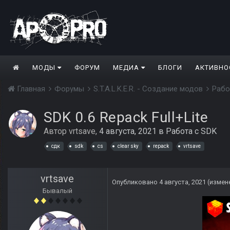
МОДЫ
ФОРУМ
МЕДИА
БЛОГИ
АКТИВНО
Главная
Форумы
S.T.A.L.K.E.R. - Создание модов
Рабо
SDK 0.6 Repack Full+Lite
Автор
vrtsave
,
4 августа, 2021
в
Работа с SDK
сдк
sdk
cs
clear sky
repack
vrtsave
vrtsave
Опубликовано
4 августа, 2021
(измен
Бывалый