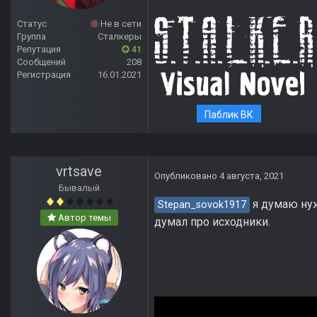
Статус
Не в сети
Группа
Сталкеры
Репутация
41
Сообщений
208
Регистрация
16.01.2021
Паблик ВК
vrtsave
Опубликовано
4 августа, 2021
Бывалый
я думаю нуж
Stepan_sovok1917
Автор темы
думал про исходники.