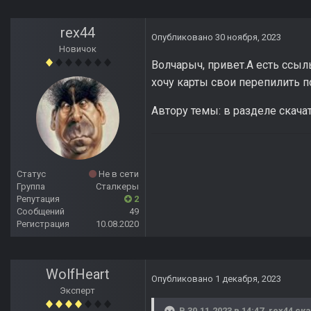
rex44
Опубликовано
30 ноября, 2023
Новичок
Волчарыч, привет.А есть ссыл
хочу карты свои перепилить п
Автору темы: в разделе скача
Статус
Не в сети
Группа
Сталкеры
Репутация
2
Сообщений
49
Регистрация
10.08.2020
WolfHeart
Опубликовано
1 декабря, 2023
Эксперт
В 30.11.2023 в 14:47,
rex44
ска