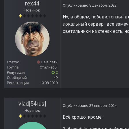
rex44
Опубликовано
8 декабря, 2023
Новичок
Ну, в общем, победил спавн дл
локальный сервер- все замеча
светильники на стенах есть, н
Статус
Не в сети
Группа
Сталкеры
Репутация
2
Сообщений
49
Регистрация
10.08.2020
vlad[54rus]
Опубликовано
27 января, 2024
Новичок
Всё хрошо, кроме:
1. В rawdata отсутствует боль