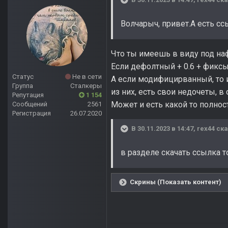
Волчарыч, привет.А есть с
Что ты имеешь в виду под н
Если дефолтный + 0.6 + фиксы
Статус
Не в сети
А если модифицирванный, то и
Группа
Сталкеры
из них, есть свои недочеты, в 
Репутация
1 154
Может и есть какой то полнос
Сообщений
2561
Регистрация
26.07.2020
В 30.11.2023 в 14:47,
rex44
ска
в разделе скачать ссылка т
Скрины (Показать контент)