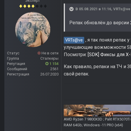
Эксперт
В 05.08.2021 в 11:16,
VRTs@ve
Репак обновлён до версии 
, я так понял репак 
VRTs@ve
улучшающие вожможности S
Статус
Не в сети
Посмотри:
[SDK] Фиксы для X
Группа
Сталкеры
Репутация
1 154
Как правило, репаки на ТЧ и
Сообщений
2561
свой репак.
Регистрация
26.07.2020
AMD Ryzen 7 9800X3D ; Palit RTX5070T
RAM 64Gb; Windows -11 PRO (х64)