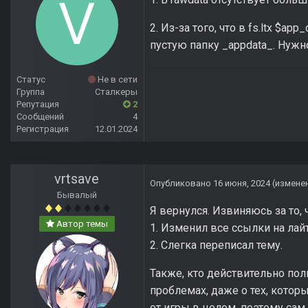
2. Из-за того, что в fs.ltx $a
пустую папку _appdata_. Нужно
Статус
Не в сети
Группа
Сталкеры
Репутация
2
Сообщений
4
Регистрация
12.01.2024
vrtsave
Опубликовано
16 июня, 2024
(измене
Бывалый
Я вернулся. Извиняюсь за то,
Автор темы
1. Изменил все ссылки на лай
2. Слегка переписал тему.
Также, кто действительно по
проблемах, даже о тех, котор
от игры в целом, поэтому сам