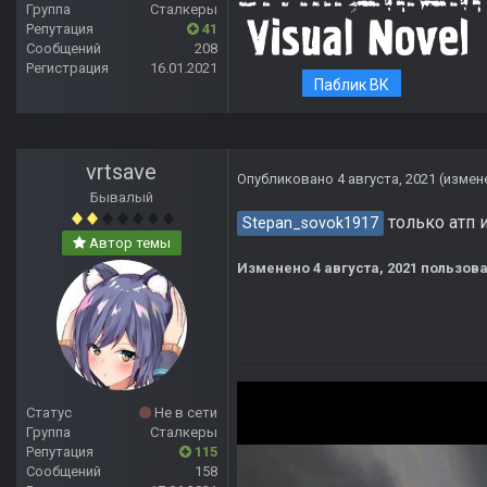
Группа
Сталкеры
Репутация
41
Сообщений
208
Регистрация
16.01.2021
Паблик ВК
vrtsave
Опубликовано
4 августа, 2021
(измен
Бывалый
только атп 
Stepan_sovok1917
Автор темы
Изменено
4 августа, 2021
пользова
Статус
Не в сети
Группа
Сталкеры
Репутация
115
Сообщений
158