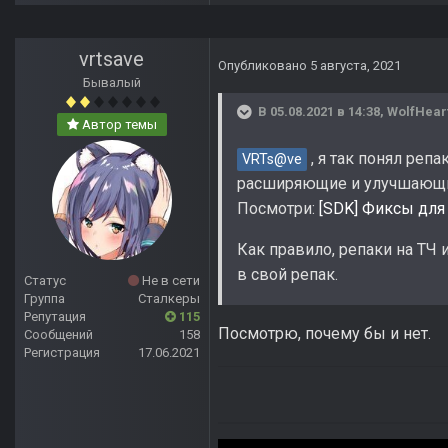
vrtsave
Опубликовано
5 августа, 2021
Бывалый
В 05.08.2021 в 14:38,
WolfHear
Автор темы
, я так понял репа
VRTs@ve
расширяющие и улучшающ
Посмотри:
[SDK] Фиксы для
Как правило, репаки на ТЧ
в свой репак.
Статус
Не в сети
Группа
Сталкеры
Репутация
115
Посмотрю, почему бы и нет.
Сообщений
158
Регистрация
17.06.2021