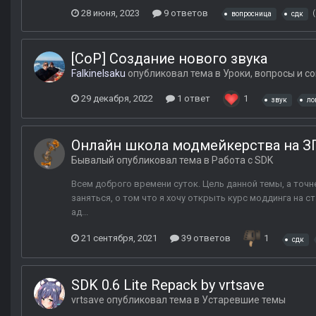
28 июня, 2023
9 ответов
вопросница
сдк
[CoP] Создание нового звука
FalkineIsaku
опубликовал тема в
Уроки, вопросы и с
29 декабря, 2022
1 ответ
1
звук
ло
Онлайн школа модмейкерства на З
Бывалый
опубликовал тема в
Работа с SDK
Всем доброго времени суток. Цель данной темы, а точ
заняться, о том что я хочу открыть курс моддинга на с
ад...
21 сентября, 2021
39 ответов
1
сдк
SDK 0.6 Lite Repack by vrtsave
vrtsave
опубликовал тема в
Устаревшие темы