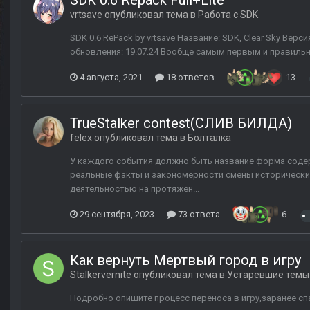
SDK 0.6 Repack Full+Lite
vrtsave
опубликовал тема в
Работа с SDK
SDK 0.6 RePack by vrtsave Название: SDK, Clear Sky Версия
обновления: 19.07.24 Вообще самым первым и правильны
4 августа, 2021
18 ответов
13
TrueStalker contest(СЛИВ БИЛДА)
felex
опубликовал тема в
Болталка
У каждого события должно быть название форма содерж
реальные факты и закономерности смены исторически
деятельностью на протяжен...
29 сентября, 2023
73 ответа
6
Как вернуть Мертвый город в игру
Stalkervernite
опубликовал тема в
Устаревшие темы
Подробно опишите процесс переноса в игру,заранее сп