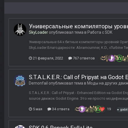
Универсальные компиляторы уровн
SkyLoader
опубликовал тема в
Работа с SDK
Универсальные 64-х битные компиляторы уровней Ори
SkyLoader Благодарности: Abramcumner, K.D., vTurbine 
21 февраля, 2022
767 ответов
S.T.A.L.K.E.R.: Call of Pripyat на Godot 
Demonfail
опубликовал тема в
Моды на других дви
S.T.A.L.K.E.R.: Call of Pripyat - Enhanced Edition на Go
source движок Godot Engine. Это не просто модификация
5 мая
34 ответа
19
godot