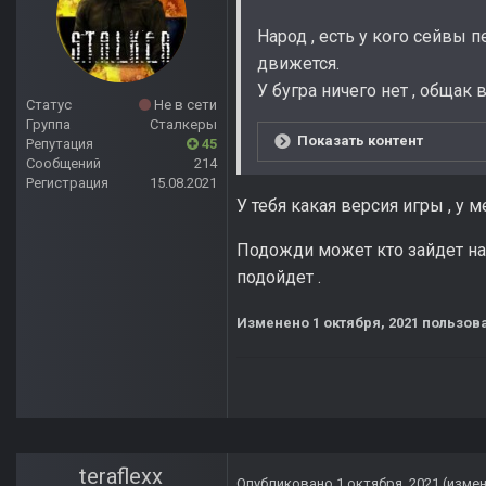
Народ , есть у кого сейвы 
движется.
У бугра ничего нет , общак
Статус
Не в сети
Группа
Сталкеры
Показать контент
Репутация
45
Сообщений
214
Регистрация
15.08.2021
У тебя какая версия игры , у ме
Подожди может кто зайдет на 
подойдет .
Изменено
1 октября, 2021
пользов
teraflexx
Опубликовано
1 октября, 2021
(изме