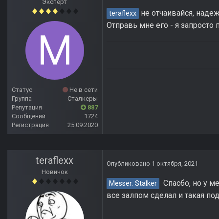
Эксперт
не отчаивайся, надеж
teraflexx
Отправь мне его - я запросто
Статус
Не в сети
Группа
Сталкеры
Репутация
887
Сообщений
1724
Регистрация
25.09.2020
teraflexx
Опубликовано
1 октября, 2021
Новичок
Спасбо, но у ме
Messer. Stalker
все залпом сделал и такая по