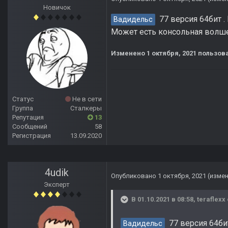
Новичок
77 версия 64бит .
Вадидельс
Может есть консольная волше
Изменено
1 октября, 2021
пользова
Статус
Не в сети
Группа
Сталкеры
Репутация
13
Сообщений
58
Регистрация
13.09.2020
4udik
Опубликовано
1 октября, 2021
(изме
Эксперт
В 01.10.2021 в 08:58,
teraflexx
77 версия 64бит
Вадидельс