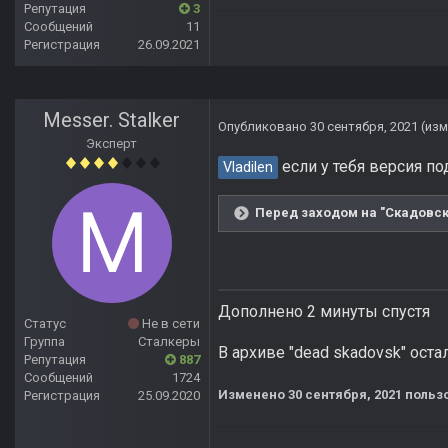
Репутация
3
Сообщений
11
Регистрация
26.09.2021
Messer. Stalker
Опубликовано
30 сентября, 2021
(из
Эксперт
если у тебя версия под
Vladilen
Перед заходом на "Скадовск" 
Дополнено 2 минуты спустя
Статус
Не в сети
Группа
Сталкеры
В архиве "dead skadovsk" ост
Репутация
887
Сообщений
1724
Изменено
30 сентября, 2021
пользо
Регистрация
25.09.2020