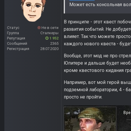
Может есть консольная во
В принципе - этот квест побо
Статус
Не в сети
развития событий. Не добудет
Группа
Сталкеры
влияет. Так что можете прост
Репутация
1 952
каждого нового квеста - буд
Сообщений
2365
Регистрация
28.07.2020
Вообще, этот мод не про стре
Юпитере и дальше будет необх
кроме квестового кидания гра
Например, вот мой герой выше
подземной лаборатории, 4 - ба
просто не пройти.