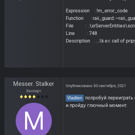
Expression : !m_error_code
Function : raii_guard::~raii_gu
File : ..\xrServerEntities\scr
Line : 748
Description : ....l.k.e.r. call of p
Messer. Stalker
Опубликовано
30 сентября, 2021
Эксперт
попробуй переиграть с
Vladilen
и пройду глючный момент.