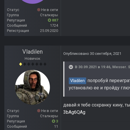
Статус
Не в сети
Группа
Сталкеры
Репутация
887
Сообщений
1724
Регистрация
25.09.2020
Vladilen
Опубликовано
30 сентября, 2021
Новичок
В 30.09.2021 в 19:46,
Messer. S
попробуй переиграт
Vladilen
установлю ее и пройду гл
давай я тебе сохранку кину, 
Статус
Не в сети
3bAg6QAg
Группа
Сталкеры
Репутация
3
Сообщений
11