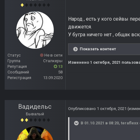
Народ , есть у кого сейвы пе
движется.
У бугра ничего нет , общак в
Показать контент
Статус
Не в сети
Группа
Сталкеры
Изменено
1 октября, 2021
пользова
Репутация
13
Сообщений
58
Регистрация
13.09.2020
Вадидельс
Опубликовано
1 октября, 2021
(изме
Бывалый
В 01.10.2021 в 08:20,
teraflexx