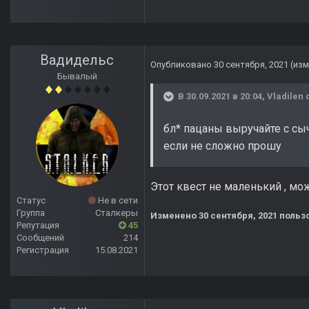
Вадидельс
Опубликовано
30 сентября, 2021
(из
Бывалый
В 30.09.2021 в 20:04,
Vladilen
с
бл* пацаны выручайте с сы
если не сложно прошу
Этот квест не маленький , мож
Статус
Не в сети
Группа
Сталкеры
Изменено
30 сентября, 2021
польз
Репутация
45
Сообщений
214
Регистрация
15.08.2021