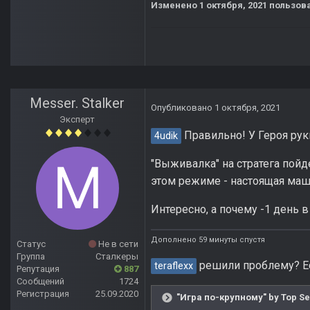
Изменено
1 октября, 2021
пользова
Messer. Stalker
Опубликовано
1 октября, 2021
Эксперт
Правильно! У Героя руки
4udik
"Выживалка" на стратега пойд
этом режиме - настоящая маш
Интересно, а почему -1 день в
Дополнено 59 минуты спустя
Статус
Не в сети
Группа
Сталкеры
решили проблему? Есл
teraflexx
Репутация
887
Сообщений
1724
Регистрация
25.09.2020
"Игра по-крупному" by Top Se