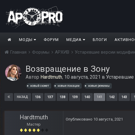
МОДЫ
ФОРУМ
МЕДИА
БЛОГИ
АКТИВНО
Главная
Форумы
АРХИВ
Устаревшие версии модифи
Возвращение в Зону
Автор
Hardtmuth
,
10 августа, 2021
в
Устаревшие
новый сюжет
новые локации
новые режимы
136
137
138
139
140
141
142
143
НАЗАД
Hardtmuth
Опубликовано
10 августа, 2021
Мастер