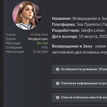
Название:
Возвращение в Зон
Платформа:
Зов Припяти | П
Разработчики:
Jek@n-Limon
Статус
Не в сети
Дата выхода:
10 августа, 2021
Группа
Модераторы
Репутация
6 443
Возвращение в Зону
- новая
Сообщений
4702
Регистрация
27.06.2020
заготовлено два основных иг
Особенности режимов: (Пока
Полезная информация по реж
Список побочных квестов как