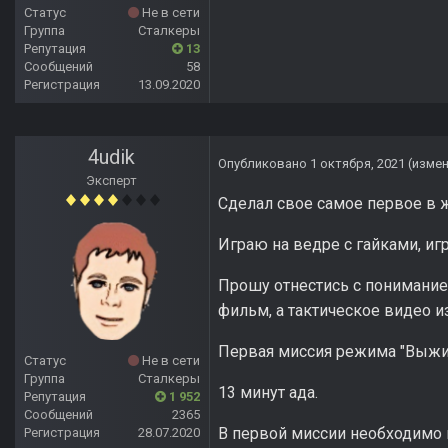
Статус
Не в сети
Группа
Сталкеры
Репутация
13
Сообщений
58
Регистрация
13.09.2020
4udik
Опубликовано
1 октября, 2021
(изме
Эксперт
Сделал свое самое первое в 
Играю на ведре с гайками, игр
Прошу отнестись с пониманием
фильм, а тактическое видео и
Первая миссия режима "Выжив
Статус
Не в сети
Группа
Сталкеры
13 минут ада.
Репутация
1 952
Сообщений
2365
В первой миссии необходимо 
Регистрация
28.07.2020