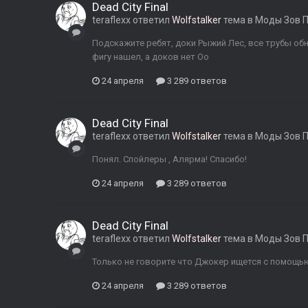
Dead City Final
teraflexx
ответил
Wolfstalker
тема в
Моды Зов 
Подскажите ребят, доки Рыжий Лес, все трубы обню
фигу нашел, а доков нет Оо
24 апреля
3 289 ответов
Dead City Final
teraflexx
ответил
Wolfstalker
тема в
Моды Зов 
Понял. Спойлеры , Алярма! Спасибо!
24 апреля
3 289 ответов
Dead City Final
teraflexx
ответил
Wolfstalker
тема в
Моды Зов 
Только не говорите что Джокер ищется с помощь
24 апреля
3 289 ответов