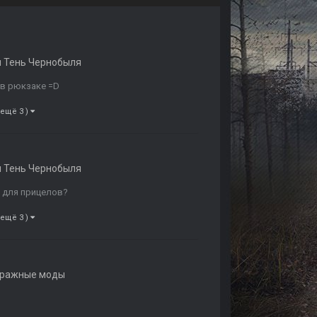
 Тень Чернобыля
 в рюкзаке =D
 ещё 3 )
 Тень Чернобыля
т для прицелов?
 ещё 3 )
тражные моды