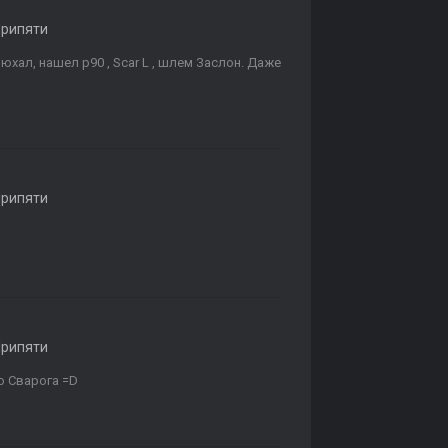
Припяти
хал, нашел p90 , Scar L , шлем Заслон. Даже
Припяти
Припяти
ю Сварога =D