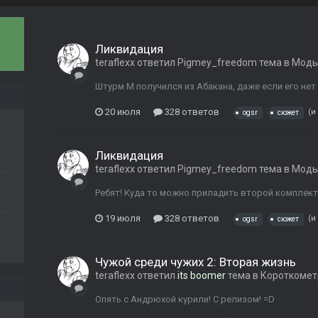
Ликвидация
teraflexx
ответил
Pigmey_freedom
тема в
Моды
Штурм М получился из Абакана, даже если его нет
20 июля
328 ответов
(и
ogsr
сюжет
Ликвидация
teraflexx
ответил
Pigmey_freedom
тема в
Моды
Ребят! Куда то можно приладить второй комплек
19 июля
328 ответов
(и
ogsr
сюжет
Чужой среди чужих 2: Вторая жизнь
teraflexx
ответил
its boomer
тема в
Короткоме
Опять с Андрюхой курили! C релизом! =D