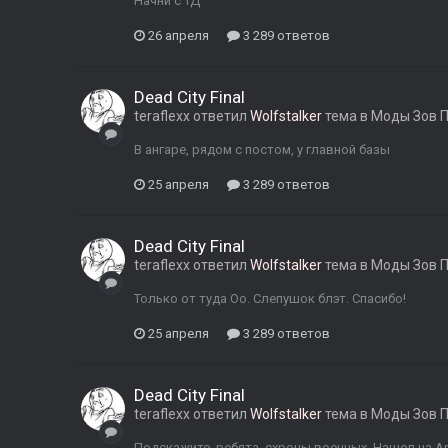
Начни с ТД
26 апреля
3 289 ответов
Dead City Final
teraflexx
ответил
Wolfstalker
тема в
Моды Зов 
В ангаре, рядом с постом, у главной базы
25 апреля
3 289 ответов
Dead City Final
teraflexx
ответил
Wolfstalker
тема в
Моды Зов 
Только от туда Оо. Слепушок блэт. Спасибо!
25 апреля
3 289 ответов
Dead City Final
teraflexx
ответил
Wolfstalker
тема в
Моды Зов 
Подскажите, ребята, схроны военных. Нашел на Арм