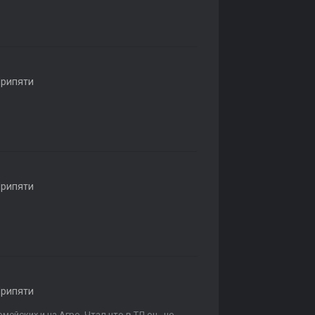
Припяти
Припяти
Припяти
ейских и на Агро. Чтал что в ТД он , но