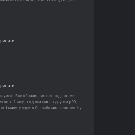
Припяти
Припяти
ся умею. Все облазил, может под ногами
их по тайнику, в одном фига в другом p90 ,
 1 минуту спустя Спасибо мил человек. Ну...