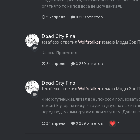
опять что то из под носа не могу найти =D
25 апреля
3 289 ответов
Dead City Final
teraflexx
ответил
Wolfstalker
тема в
Моды Зов 
Каюсь. Пропустил.
24 апреля
3 289 ответов
Dead City Final
teraflexx
ответил
Wolfstalker
тема в
Моды Зов 
Я мож тупенький, читал все , поиском пользовать
лежит( В упор не вижу. 2 трубы в двух шахтах и в н
перед ведьминым кругом шлем за углом. Дополнено
24 апреля
3 289 ответов
1