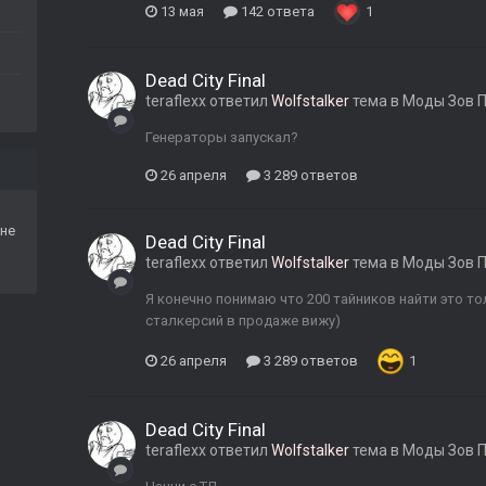
13 мая
142 ответа
1
Dead City Final
teraflexx
ответил
Wolfstalker
тема в
Моды Зов 
Генераторы запускал?
26 апреля
3 289 ответов
не
Dead City Final
teraflexx
ответил
Wolfstalker
тема в
Моды Зов 
Я конечно понимаю что 200 тайников найти это тол
сталкерсий в продаже вижу)
26 апреля
3 289 ответов
1
Dead City Final
teraflexx
ответил
Wolfstalker
тема в
Моды Зов 