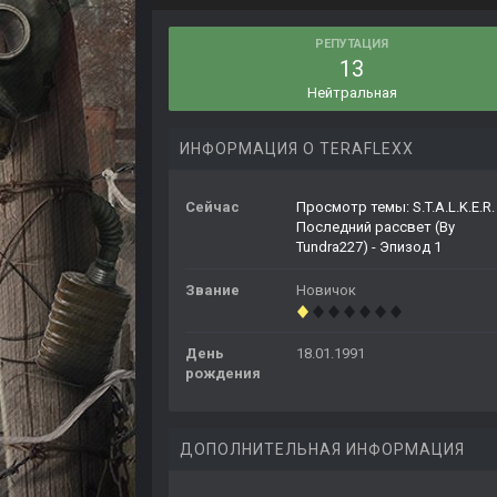
РЕПУТАЦИЯ
13
Нейтральная
ИНФОРМАЦИЯ О TERAFLEXX
Сейчас
Просмотр темы: S.T.A.L.K.E.R.
Последний рассвет (By
Tundra227) - Эпизод 1
Звание
Новичок
День
18.01.1991
рождения
ДОПОЛНИТЕЛЬНАЯ ИНФОРМАЦИЯ