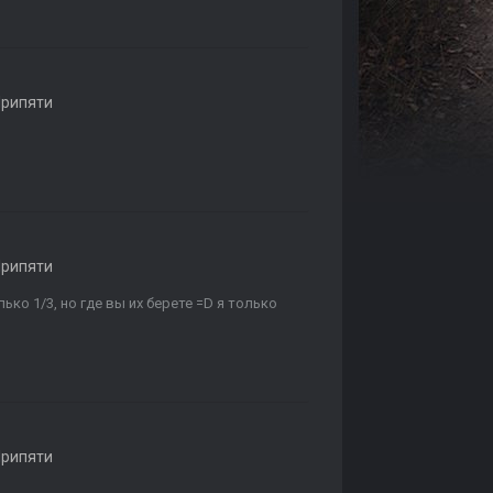
Припяти
Припяти
ько 1/3, но где вы их берете =D я только
Припяти