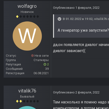
wolfagro
Опубликовано
1 февраля, 2022
Новичок
В 01.02.2022 в 19:02,
vitalik76
с
А генератор уже запустили?
да,он появляется диалог начи
диалог зависает((
Статус
Не в сети
Группа
Сталкеры
Репутация
2
Сообщений
39
Регистрация
06.08.2021
vitalik76
Опубликовано
2 февраля, 2022
Бывалый
Там насколько я помню надо в
компьютером, а потом можно р