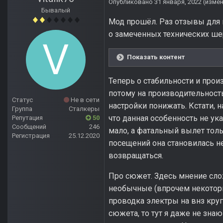
Опубликовано
31 января, 2022
(изме
Бывалый
Мод прошёл. Раз отзывы для н
о замеченных технических ше
Показать контент
Теперь о стабильности и прои
потому на производительност
Статус
Не в сети
настройки понижать. Кстати, 
Группа
Сталкеры
что данная особенность не ук
Репутация
50
Сообщений
246
мало, а фатальный вылет тол
Регистрация
25.12.2020
посещений она становилась не
возвращаться.
Про сюжет. Здесь мнение сло
необычные (впрочем некоторы
проводка электры на внз круг 
сюжета, то тут я даже не зна