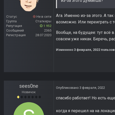
из-за этого думаешь?
Ага. Именно из-за этого. А та
Статус
Не в сети
Группа
Сталкеры
возможно. Или переиграть с т
Репутация
1 952
Сообщений
2365
Вообще, на будущее: тут всё в
Регистрация
28.07.2020
совсем уже никак. Беречь, ра
Изменено
3 февраля, 2022
пользов
sees0ne
Опубликовано
3 февраля, 2022
Новичок
спасибо работает! Но есть еще
когда я перешел на на локац