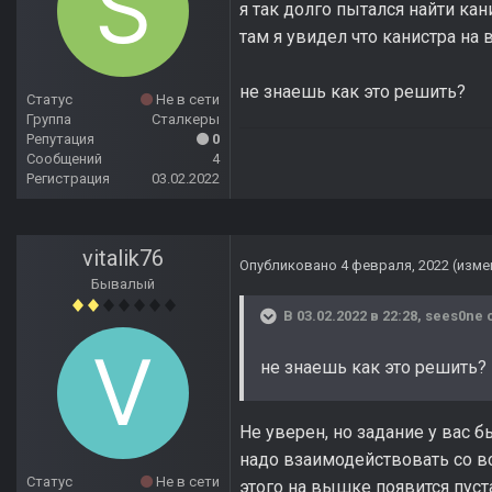
я так долго пытался найти ка
там я увидел что канистра на
не знаешь как это решить?
Статус
Не в сети
Группа
Сталкеры
Репутация
0
Сообщений
4
Регистрация
03.02.2022
vitalik76
Опубликовано
4 февраля, 2022
(изме
Бывалый
В 03.02.2022 в 22:28,
sees0ne
с
не знаешь как это решить?
Не уверен, но задание у вас 
надо взаимодействовать со вс
Статус
Не в сети
этого на вышке появится пуста