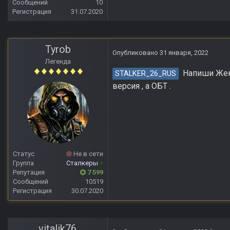
Сообщений
10
Регистрация
31.07.2020
Tyrob
Опубликовано
31 января, 2022
Легенда
Напиши Жекан
STALKER_26_RUS
версия , а ОБТ .
Статус
Не в сети
Группа
Сталкеры
+
Репутация
7 599
Сообщений
10519
Регистрация
30.07.2020
vitalik76