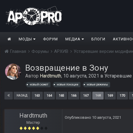
МОДЫ
ФОРУМ
МЕДИА
БЛОГИ
АКТИВНО
Главная
Форумы
АРХИВ
Устаревшие версии модифи
Возвращение в Зону
Автор
Hardtmuth
,
10 августа, 2021
в
Устаревшие
новый сюжет
новые локации
новые режимы
163
164
165
166
167
168
169
170
НАЗАД
Hardtmuth
Опубликовано
10 августа, 2021
Мастер