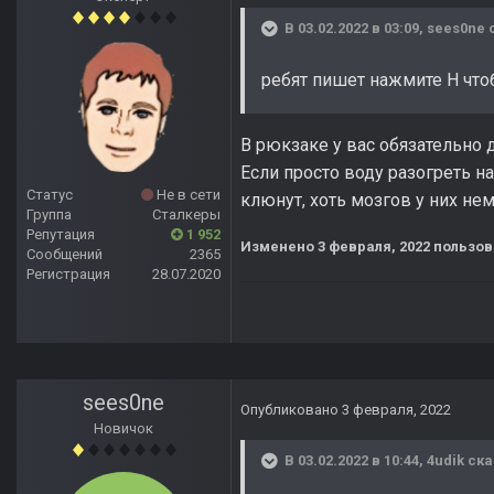
В 03.02.2022 в 03:09,
sees0ne
с
ребят пишет нажмите H чтоб
В рюкзаке у вас обязательно 
Если просто воду разогреть н
Статус
Не в сети
клюнут, хоть мозгов у них не
Группа
Сталкеры
Репутация
1 952
Изменено
3 февраля, 2022
пользов
Сообщений
2365
Регистрация
28.07.2020
sees0ne
Опубликовано
3 февраля, 2022
Новичок
В 03.02.2022 в 10:44,
4udik
ска