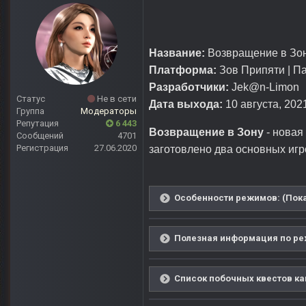
Название:
Возвращение в Зон
Платформа:
Зов Припяти | П
Разработчики:
Jek@n-Limon
Статус
Не в сети
Дата выхода:
10 августа, 2021
Группа
Модераторы
Репутация
6 443
Возвращение в Зону
- новая
Сообщений
4701
Регистрация
27.06.2020
заготовлено два основных иг
Особенности режимов: (Пока
Полезная информация по реж
Список побочных квестов как