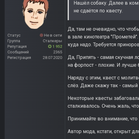
Нашёл собаку. Далее в комп
не сдаётся по квесту.
Да, там не очевидно, что что
Статус
Не в сети
в зале кинотеатра "Прометей"
Группа
Сталкеры
куда надо. Требуется приноров
Репутация
1 952
Сообщений
2365
Да, Припять - самая скучная 
Регистрация
28.07.2020
на форпост - плохие. И лучше 
Наряду с этим, квест с моли
слёз. Даже скажу так - самый
Некоторые квесты забаговалис
сталкивалось. Очень жаль, что
Принимайте во внимание, что
Автор мода, кстати, открыт дл