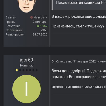
После нажатия клавиши H н
В вашем рюкзаке еще должна 
Статус
Не в сети
Группа
Сталкеры
Признайтесь, съели тушенку?
Репутация
1 952
Сообщений
2365
Регистрация
28.07.2020
igor69
Опубликовано
31 января, 2022
(изме
Новичок
Всем день добрый!Подскажите
помогает.Вот сохранение пер
Изменено
31 января, 2022
пользова