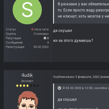
В рюкзаке у вас обязательн
то. Если просто воду разог
не клюнут, хоть мозгов у н
Статус
Не в сети
да скушал
Группа
Сталкеры
Репутация
0
из-за этого думаешь?
Сообщений
4
Регистрация
03.02.2022
4udik
Опубликовано
3 февраля, 2022
(изме
Эксперт
В 03.02.2022 в 12:00,
sees0ne
с
да скушал