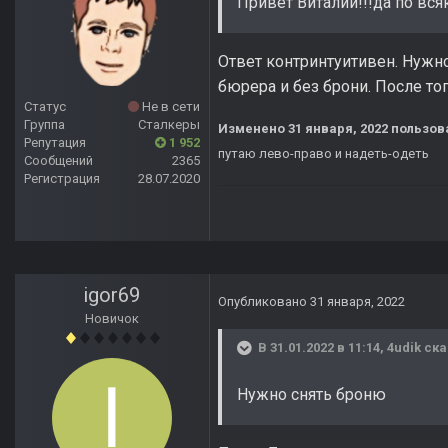
Привет Виталий!!!да по вс
Ответ контринтуитивен. Нужно
бюрера и без брони. После то
Статус
Не в сети
Группа
Сталкеры
Изменено
31 января, 2022
пользова
Репутация
1 952
путаю лево-право и надеть-одеть
Сообщений
2365
Регистрация
28.07.2020
igor69
Опубликовано
31 января, 2022
Новичок
В 31.01.2022 в 11:14,
4udik
ска
Нужно снять броню