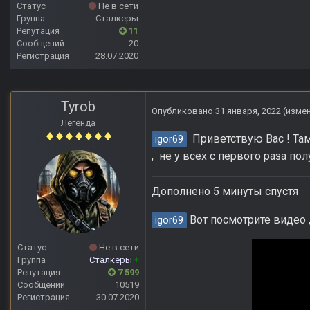
Статус
Не в сети
Группа
Сталкеры
Репутация
11
Сообщений
20
Регистрация
28.07.2020
Tyrob
Опубликовано
31 января, 2022
(изме
Легенда
Приветствую Вас ! Там
igor69
, не у всех с первого раза по
Дополнено 5 минуты спустя
Вот посмотрите видео ,
igor69
Статус
Не в сети
Группа
Сталкеры
+
Репутация
7 599
Сообщений
10519
Регистрация
30.07.2020