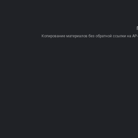
Копирование материалов без обратной ссылки на AP-PR