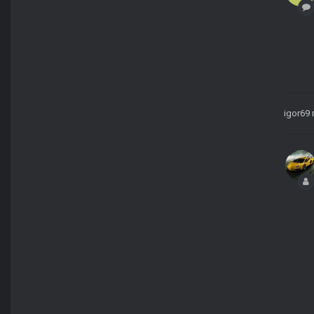
igor69