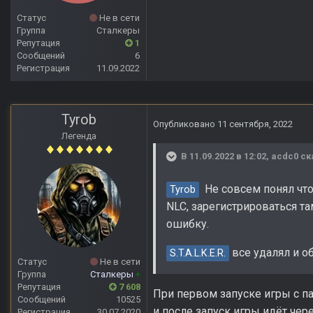
Статус
Не в сети
Группа
Сталкеры
Репутация
1
Сообщений
6
Регистрация
11.09.2022
Tyrob
Опубликовано
11 сентября, 2022
Легенда
В 11.09.2022 в 12:02,
acdc0
ск
Не совсем понял что 
Tyrob
NLC, зарегистрироваться та
ошибку.
все удалял и об
S.T.A.L.K.E.R.
Статус
Не в сети
Группа
Сталкеры
+
Репутация
7 608
При первом запуске игры с па
Сообщений
10525
и после запуск игры идёт чер
Регистрация
30.07.2020