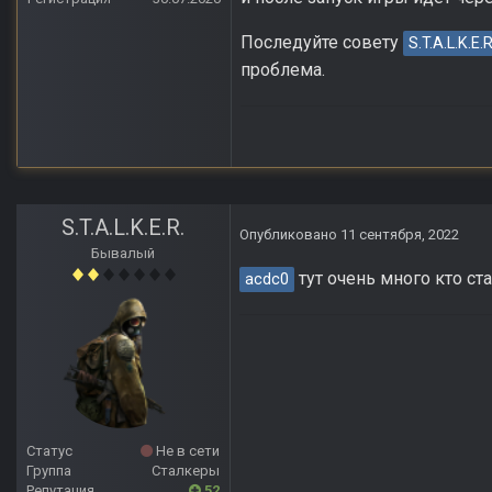
Последуйте совету
S.T.A.L.K.E.R
проблема.
S.T.A.L.K.E.R.
Опубликовано
11 сентября, 2022
Бывалый
тут очень много кто ст
acdc0
Статус
Не в сети
Группа
Сталкеры
Репутация
52