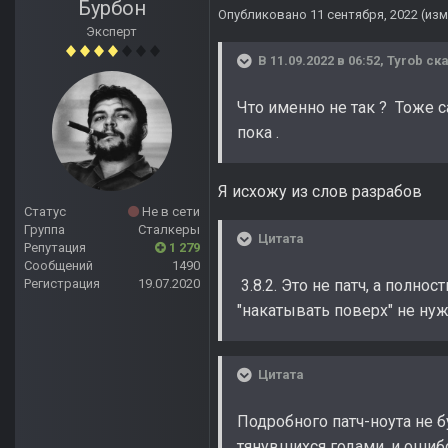
Бурбон
Опубликовано
11 сентября, 2022
(из
Эксперт
В 11.09.2022 в 06:52,
Tyrob
ска
Что именно не так ? Тоже 
пока .
Я исхожу из слов разрабов
Статус
Не в сети
Группа
Сталкеры
Цитата
Репутация
1 279
Сообщений
1490
Регистрация
19.07.2020
3.8.2. Это не патч, а полно
"накатывать поверх" не нуж
Цитата
Подробного патч-ноута не 
тянувшихся годами, и ошибо