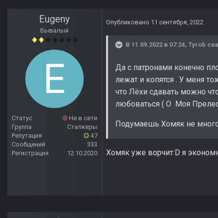
Eugeny
Опубликовано
11 сентября, 2022
Бывалый
В 11.09.2022 в 07:24,
Tyrob
ска
Да с патронами конечно пло
лежат и копятся . У меня то
что Лёхи сдавать можно что
любоваться ( О Моя Прелес
Статус
Не в сети
Подумаешь Хомяк не много п
Группа
Сталкеры
Репутация
47
Сообщений
333
Хомяк уже ворчит:D я экономн
Регистрация
12.10.2020