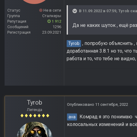
Статус
Не в сети
В 11.09.2022 в 07:59,
Tyrob
ска
Группа
Сталкеры
Репутация
1 912
Да не каких шуток , ещё ра
Сообщений
1296
Регистрация
23.09.2021
, попробую объяснить , н
Tyrob
доработанная 3.8.1 но то, чт
работа и то, что тебе не видно
Tyrob
Опубликовано
11 сентября, 2022
Легенда
Комрад я это понимаю что
ava
колосальных изменений и всё п