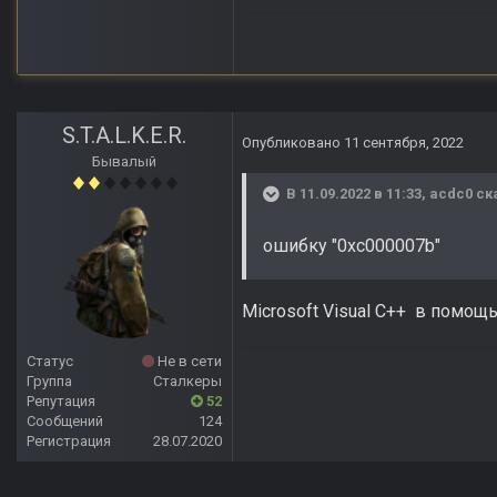
S.T.A.L.K.E.R.
Опубликовано
11 сентября, 2022
Бывалый
В 11.09.2022 в 11:33,
acdc0
ск
ошибку "0xc000007b"
Microsoft Visual C++ в помощ
Статус
Не в сети
Группа
Сталкеры
Репутация
52
Сообщений
124
Регистрация
28.07.2020