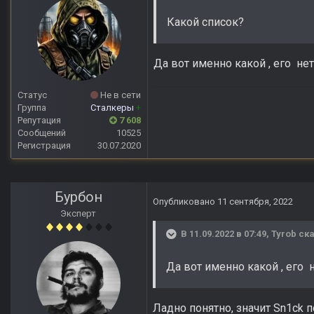
Какой список?
Да вот именно какой , его нет 
Статус
Не в сети
Группа
Сталкеры
+
Репутация
7 608
Сообщений
10525
Регистрация
30.07.2020
Бурбон
Опубликовано
11 сентября, 2022
Эксперт
В 11.09.2022 в 07:49,
Tyrob
ска
Да вот именно какой , его не
Ладно понятно, значит Sn1ck 