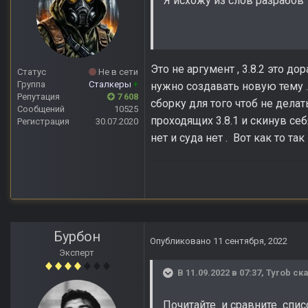
Я исхожу из слов разрабов
Это не аргумент , 3.8.2 это до
Статус
Не в сети
Группа
Сталкеры
+
нужно создавать новую тему 
Репутация
7 608
сборку для того чтоб не делать
Сообщений
10525
проходящих 3.8.1 и скинув себя
Регистрация
30.07.2020
нет и суда нет . Вот как то та
Бурбон
Опубликовано
11 сентября, 2022
Эксперт
В 11.09.2022 в 07:37,
Tyrob
ска
Почитайте и сравните спи