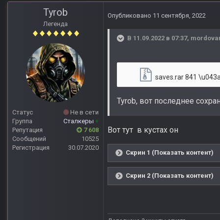
Tyrob
Опубликовано
11 сентября, 2022
Легенда
В 11.09.2022 в 07:37,
mordova
saves.rar
841 \u043a\u041
Tyrob, вот последнее сохр
Статус
Не в сети
Группа
Сталкеры
+
Вот тут в кустах он
Репутация
7 608
Сообщений
10525
Регистрация
30.07.2020
Скрин 1 (Показать контент)
Скрин 2 (Показать контент)