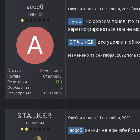
acdc0
Опубликовано
11 сентября, 2022
(из
Новичок
Не совсем понял что зн
Tyrob
зарегистрироваться там не мо
все удалял и обно
S.T.A.L.K.E.R.
Изменено
11 сентября, 2022
польз
Статус
Не в сети
Группа
Сталкеры
Репутация
1
Сообщений
6
Регистрация
11.09.2022
S.T.A.L.K.E.R.
Опубликовано
11 сентября, 2022
Бывалый
значит не все, вбей ош
acdc0