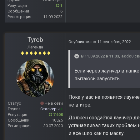
Репутация
1
Сообщений
6
Регистрация
11.09.2022
Tyrob
Опубликовано
11 сентября, 2022
Легенда
В 11.09.2022 в 11:33,
acdc0
ск
Если через лаунчер в папке
пытаюсь запустить.
Пока у вас не появится лаунчер
Статус
Не в сети
не в игре.
Группа
Сталкеры
+
Репутация
7 608
Должен создаётся лаунчер для
Сообщений
10525
устанавливал таких проблем н
Регистрация
30.07.2020
и всё шло как по маслу.