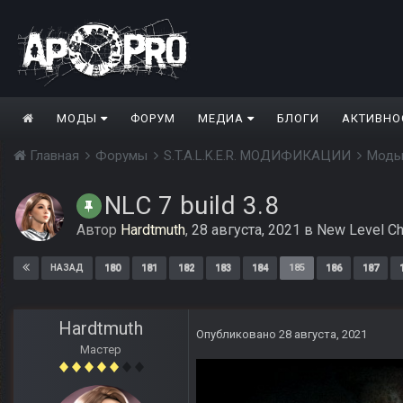
МОДЫ
ФОРУМ
МЕДИА
БЛОГИ
АКТИВНО
Главная
Форумы
S.T.A.L.K.E.R. МОДИФИКАЦИИ
Моды
NLC 7 build 3.8
Автор
Hardtmuth
,
28 августа, 2021
в
New Level Ch
180
181
182
183
184
185
186
187
НАЗАД
Hardtmuth
Опубликовано
28 августа, 2021
Мастер