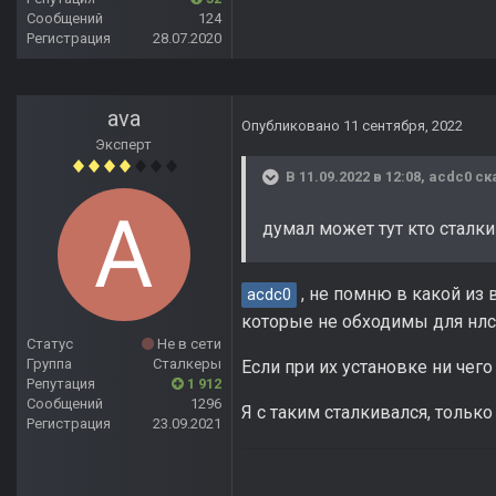
Сообщений
124
Регистрация
28.07.2020
ava
Опубликовано
11 сентября, 2022
Эксперт
В 11.09.2022 в 12:08,
acdc0
ск
думал может тут кто сталк
, не помню в какой из 
acdc0
которые не обходимы для нлс. 
Статус
Не в сети
Группа
Сталкеры
Если при их установке ни чег
Репутация
1 912
Сообщений
1296
Я с таким сталкивался, только
Регистрация
23.09.2021