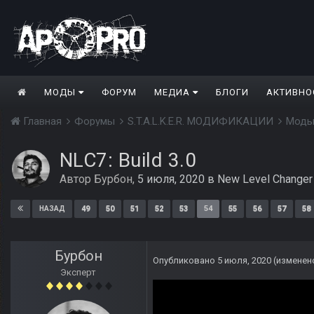
МОДЫ
ФОРУМ
МЕДИА
БЛОГИ
АКТИВНО
Главная
Форумы
S.T.A.L.K.E.R. МОДИФИКАЦИИ
Моды
NLC7: Build 3.0
Автор
Бурбон
,
5 июля, 2020
в
New Level Changer
49
50
51
52
53
54
55
56
57
58
НАЗАД
Бурбон
Опубликовано
5 июля, 2020
(изменен
Эксперт