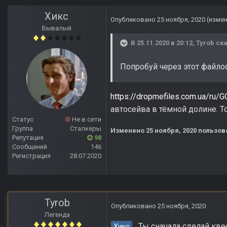
Хикс
Опубликовано
25 ноября, 2020
(изме
Бывалый
В 25.11.2020 в 20:12,
Tyrob
ска
Попробуй через этот файл
https://dropmefiles.com.ua/ru/
автосейва в тёмной долине. Т
Статус
Не в сети
Группа
Сталкеры
Изменено
25 ноября, 2020
пользов
Репутация
98
Сообщений
146
Регистрация
28.07.2020
Tyrob
Опубликовано
25 ноября, 2020
Легенда
Ты сначала сделай квест
Хикс