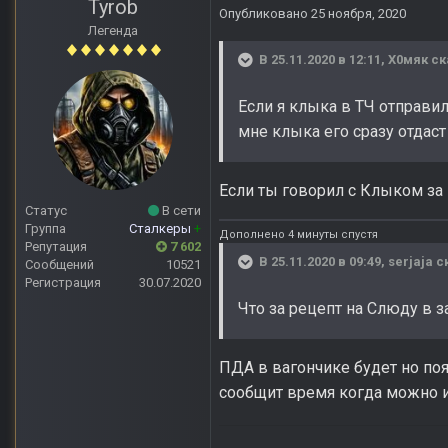
Tyrob
Опубликовано
25 ноября, 2020
Легенда
В 25.11.2020 в 12:11,
Х0мяк
ск
Если я клыка в ТЧ отправил
мне клыка его сразу отдаст
Если ты говорил с Клыком за 
Статус
В сети
Группа
Сталкеры
+
Дополнено 4 минуты спустя
Репутация
7 602
В 25.11.2020 в 09:49,
serjaja
ск
Сообщений
10521
Регистрация
30.07.2020
Что за рецепт на Слюду в 
ПДА в вагончике будет но по
сообщит время когда можно и