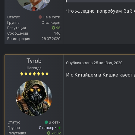
Что ж, ладно, попробуем. За 
Статус
Не в сети
Группа
Сталкеры
Репутация
98
Сообщений
146
Регистрация
28.07.2020
Tyrob
Опубликовано
25 ноября, 2020
Легенда
И с Китайцем в Кишке квест в
Статус
В сети
Группа
Сталкеры
+
Репутация
7 602