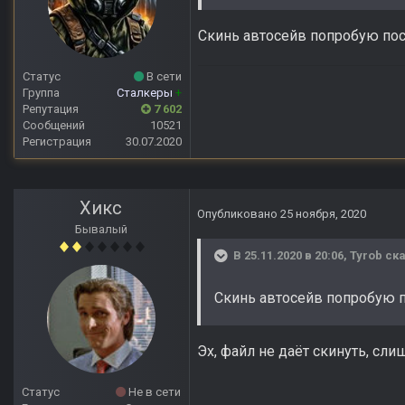
Скинь автосейв попробую пос
Статус
В сети
Группа
Сталкеры
+
Репутация
7 602
Сообщений
10521
Регистрация
30.07.2020
Хикс
Опубликовано
25 ноября, 2020
Бывалый
В 25.11.2020 в 20:06,
Tyrob
ска
Скинь автосейв попробую п
Эх, файл не даёт скинуть, сл
Статус
Не в сети