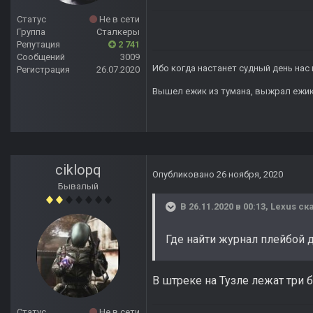
Статус
Не в сети
Группа
Сталкеры
Репутация
2 741
Сообщений
3009
Ибо когда настанет судный день нас 
Регистрация
26.07.2020
Вышел ежик из тумана, выжрал ежик п
ciklopq
Опубликовано
26 ноября, 2020
Бывалый
В 26.11.2020 в 00:13,
Lexus
ска
Где найти журнал плейбой 
В штреке на Тузле лежат три
Статус
Не в сети