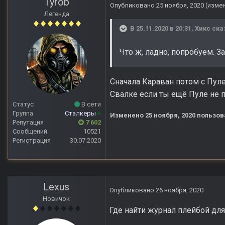
Tyrob
Опубликовано
25 ноября, 2020
(изме
Легенда
В 25.11.2020 в 20:31,
Хикс
ска
Что ж, ладно, попробуем. 
Сначала Караван потом с Пуле
Свалке если ты ещё Пуле не 
Статус
В сети
Группа
Сталкеры
+
Изменено
25 ноября, 2020
пользов
Репутация
7 602
Сообщений
10521
Регистрация
30.07.2020
Lexus
Опубликовано
26 ноября, 2020
Новичок
Где найти журнал плейбой дл