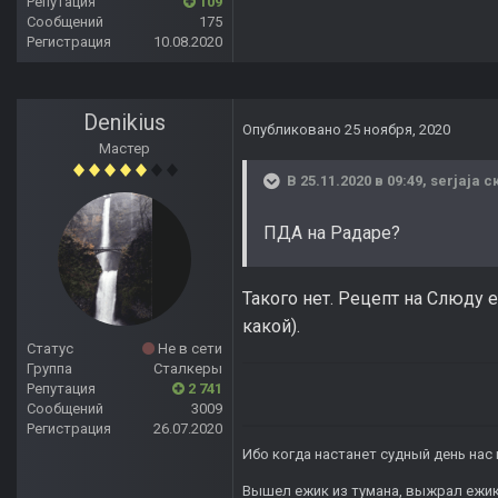
Репутация
109
Сообщений
175
Регистрация
10.08.2020
Denikius
Опубликовано
25 ноября, 2020
Мастер
В 25.11.2020 в 09:49,
serjaja
ск
ПДА на Радаре?
Такого нет. Рецепт на Слюду е
какой).
Статус
Не в сети
Группа
Сталкеры
Репутация
2 741
Сообщений
3009
Регистрация
26.07.2020
Ибо когда настанет судный день нас 
Вышел ежик из тумана, выжрал ежик п