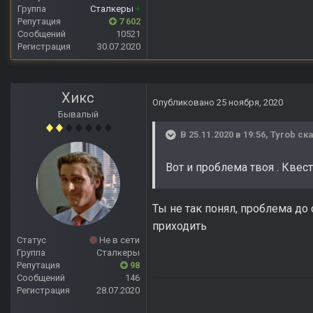
Группа
Сталкеры
+
Репутация
7 602
Сообщений
10521
Регистрация
30.07.2020
Хикс
Опубликовано
25 ноября, 2020
Бывалый
В 25.11.2020 в 19:56,
Tyrob
ска
Вот и проблема твоя . Квес
Ты не так понял, проблема до 
приходить
Статус
Не в сети
Группа
Сталкеры
Репутация
98
Сообщений
146
Регистрация
28.07.2020