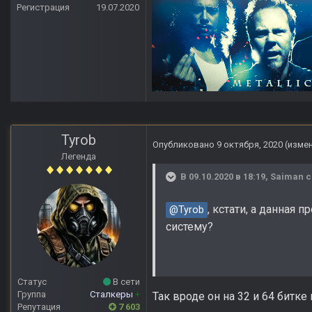
Регистрация
19.07.2020
Tyrob
Опубликовано
9 октября, 2020
(изме
Легенда
В 09.10.2020 в 18:19,
Saiman
с
, кстати, а данная 
@Tyrob
систему?
Статус
В сети
Группа
Сталкеры
+
Так вроде он на 32 и 64 битке 
Репутация
7 603