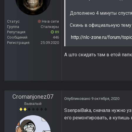
Дополнено 4 минуты спуст
Статус
Не в сети
Скинь в официальную тему 
Группа
Сталкеры
Репутация
89
http://nlc-zone.ru/forum/topi
Сообщений
446
Регистрация
25.09.2020
А што скидать там в етой папк
Cromanjonez07
Опубликовано
9 октября, 2020
Бывалый
SsenpaiBaka, сначала нужно уз
его ремонтировать, а купишь 