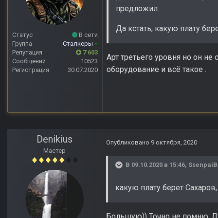
предложил.
Да кстать, какую плату бер
Статус
В сети
Группа
Сталкеры
+
Репутация
7 603
Арт третьего уровня но он не 
Сообщений
10523
оборудование и всё такое .
Регистрация
30.07.2020
Denikius
Опубликовано
9 октября, 2020
Мастер
В 09.10.2020 в 15:46,
SsenpaiB
какую плату берет Сахаров
Большую)) Точно не помню. Л