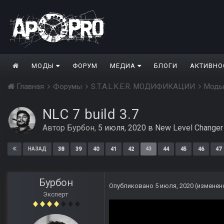
МОДЫ
ФОРУМ
МЕДИА
БЛОГИ
АКТИВНО
Главная
Форумы
S.T.A.L.K.E.R. МОДИФИКАЦИИ
Моды
NLC 7 build 3.7
Автор
Бурбон
,
5 июля, 2020
в
New Level Changer
38
39
40
41
42
43
44
45
46
47
НАЗАД
Бурбон
Опубликовано
5 июля, 2020
(изменен
Эксперт