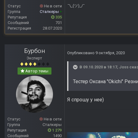
¯\_(ツ)_/¯
Статус
Не в сети
Группа
Сталкеры
+
Репутация
335
Сообщений
701
Регистрация
28.07.2020
Бурбон
Опубликовано
9 октября, 2020
Эксперт
В 09.10.2020 в 18:17,
Joss
сказ
Автор темы
Тестер Оксана "Okichi" Резн
Я спрошу у нее)
Статус
Не в сети
Группа
Сталкеры
Репутация
1 279
Сообщений
1490