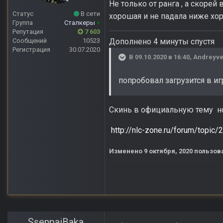
Не только от ранга , а скорей 
Статус
В сети
хорошая и не падала ниже х
Группа
Сталкеры
+
Репутация
7 603
Сообщений
10523
Дополнено 4 минуты спустя
Регистрация
30.07.2020
В 09.10.2020 в 16:40,
Andreyve
попробовал загрузится в иг
Скинь в официальную тему но 
http://nlc-zone.ru/forum/topic/
Изменено
9 октября, 2020
пользова
SsenpaiBaka