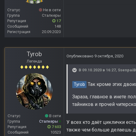
Статус
Не в сети
Группа
Сталкеры
Репутация
17
Сообщений
148
Регистрация
20.09.2020
Tyrob
Опубликовано
9 октября, 2020
Легенда
В 09.10.2020 в 16:27,
Ssenpai
Так кроме этих двоих
Tyrob
Зараза, главное в инете по
тайников и прочей читерско
Статус
В сети
Группа
Сталкеры
+
У всех кто даёт циклички ест
Репутация
7 603
также чем больше делаешь д
Сообщений
10523