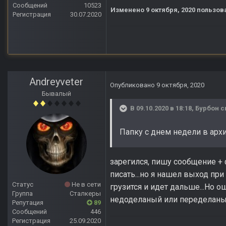
Сообщений
10523
Изменено
9 октября, 2020
пользова
Регистрация
30.07.2020
Andreyveter
Опубликовано
9 октября, 2020
Бывалый
В 09.10.2020 в 18:18,
Бурбон
с
Папку с днем недели в ар
зарегился, пишу сообщение + 
писать...но я нашел выход пр
Статус
Не в сети
грузится и идет дальше...Но 
Группа
Сталкеры
недоделаный или переделаный,
Репутация
89
Сообщений
446
Регистрация
25.09.2020