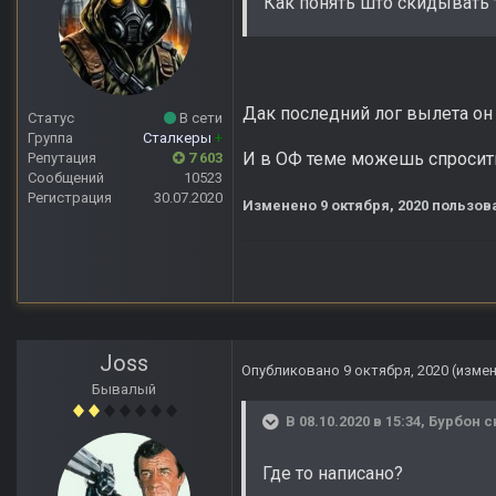
Как понять што скидывать 
Дак последний лог вылета он 
Статус
В сети
Группа
Сталкеры
+
И в ОФ теме можешь спросит
Репутация
7 603
Сообщений
10523
Регистрация
30.07.2020
Изменено
9 октября, 2020
пользова
Joss
Опубликовано
9 октября, 2020
(изме
Бывалый
В 08.10.2020 в 15:34,
Бурбон
с
Где то написано?