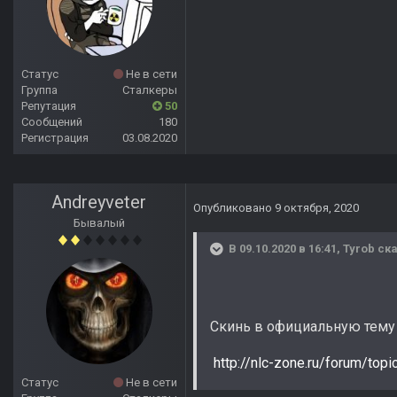
Статус
Не в сети
Группа
Сталкеры
Репутация
50
Сообщений
180
Регистрация
03.08.2020
Andreyveter
Опубликовано
9 октября, 2020
Бывалый
В 09.10.2020 в 16:41,
Tyrob
ска
Скинь в официальную тему 
http://nlc-zone.ru/forum/topi
Статус
Не в сети