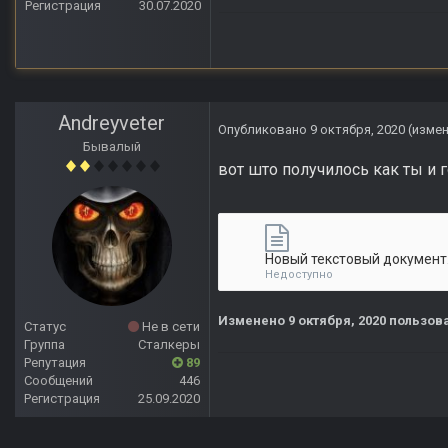
Регистрация
30.07.2020
Andreyveter
Опубликовано
9 октября, 2020
(изме
Бывалый
вот што получилось как ты и 
Новый текстовый документ.
Недоступно
Изменено
9 октября, 2020
пользова
Статус
Не в сети
Группа
Сталкеры
Репутация
89
Сообщений
446
Регистрация
25.09.2020