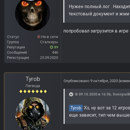
Нужен полный лог . Находит
текстовый документ и жми 
попробовал загрузится в игре 
Статус
Не в сети
Группа
Сталкеры
Репутация
89
Сообщений
446
Регистрация
25.09.2020
Tyrob
Опубликовано
9 октября, 2020
(изме
Легенда
В 09.10.2020 в 16:36,
Ssenpai
Хз, ну вот за 12 игр
Tyrob
еще зависит, тип чем выше