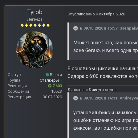
Tyrob
Опубликовано
9 октября, 2020
Легенда
В 09.10.2020 в 15:57,
Ssenpai
Может знает кто, как повыс
зоне бегаю, и всего одна п
В основном циклички начинают
Статус
В сети
Сидора с 6:00 появляются но 
Группа
Сталкеры
+
Репутация
7 603
Дополнено 5 минуты спустя
Сообщений
10523
Регистрация
30.07.2020
В 09.10.2020 в 16:11,
Andreyve
установил фикс и началось.
ошибки отменяю их игра пош
фиксом...вот ошибки при за