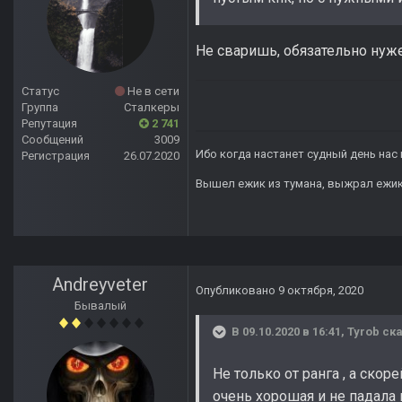
Не сваришь, обязательно нуже
Статус
Не в сети
Группа
Сталкеры
Репутация
2 741
Сообщений
3009
Ибо когда настанет судный день нас 
Регистрация
26.07.2020
Вышел ежик из тумана, выжрал ежик п
Andreyveter
Опубликовано
9 октября, 2020
Бывалый
В 09.10.2020 в 16:41,
Tyrob
ска
Не только от ранга , а скор
очень хорошая и не падал