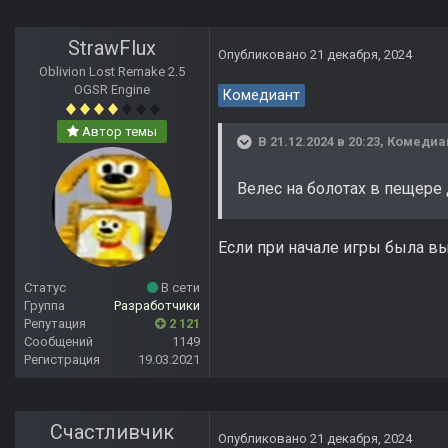
StrawFlux
Опубликовано
21 декабря, 2024
Oblivion Lost Remake 2.5
OGSR Engine
Комедиант
Автор темы
В 21.12.2024 в 20:23,
Комедиа
Велес на болотах в пещере
Если при начале игры была вы
Статус
В сети
Группа
Разработчики
Репутация
2 121
Сообщений
1149
Регистрация
19.03.2021
Счастливчик
Опубликовано
21 декабря, 2024