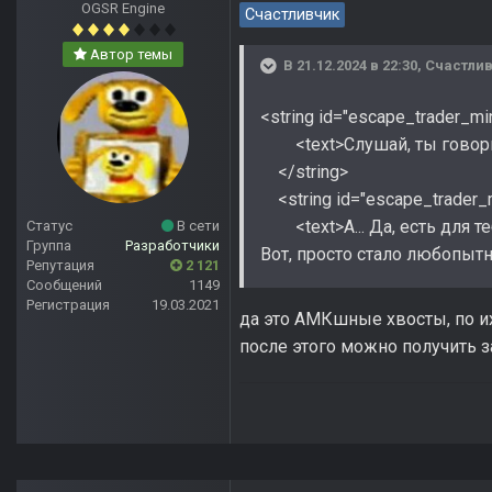
OGSR Engine
Счастливчик
Автор темы
В 21.12.2024 в 22:30,
Счастли
<string id="escape_trader_mi
<text>Слушай, ты говорил,
</string>
<string id="escape_trader_
<text>А... Да, есть для те
Статус
В сети
Группа
Разработчики
Вот, просто стало любопытно
Репутация
2 121
Сообщений
1149
Регистрация
19.03.2021
да это АМКшные хвосты, по их
после этого можно получить за