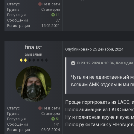
Статус
Не в сети
Группа
Сталкеры
Репутация
11
Сообщений
37
Регистрация
15.02.2021
finalist
Опубликовано
25 декабря, 2024
Бывалый
В 23.12.2024 в 10:04,
Комедиа
Чуть ли не единственный м
всяким АМК отдельными пак
Проще портировать из LADC, и
Статус
Не в сети
Плюс анимации из LADC имею
Группа
Сталкеры
Ну и полигонаж круче и куча 
Репутация
51
Плюс руки там как у ЧНовцев
Сообщений
141
Регистрация
06.03.2024