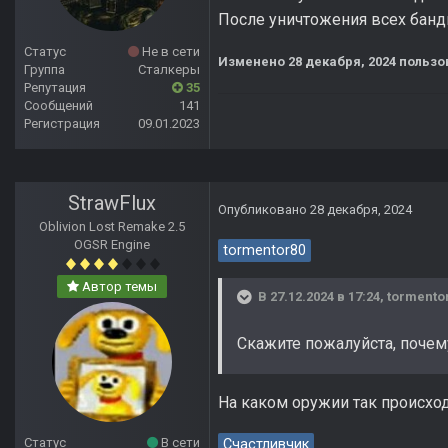
После уничтожения всех банди
Статус
Не в сети
Изменено
28 декабря, 2024
пользо
Группа
Сталкеры
Репутация
35
Сообщений
141
Регистрация
09.01.2023
StrawFlux
Опубликовано
28 декабря, 2024
Oblivion Lost Remake 2.5
OGSR Engine
tormentor80
Автор темы
В 27.12.2024 в 17:24,
tormento
Скажите пожалуйста, почем
На каком оружии так происхо
Статус
В сети
Счастливчик