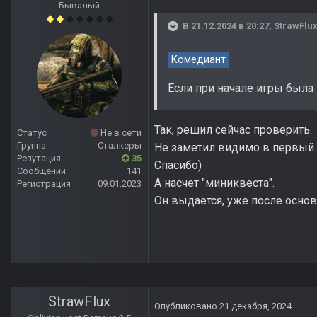
Бывалый
В 21.12.2024 в 20:27,
StrawFlu
Комедиант
Если при начале игры была 
Так, решил сейчас проверить.
Статус
Не в сети
Группа
Сталкеры
Не заметил видимо в первый р
Репутация
35
Спасибо)
Сообщений
141
А насчет "миниквеста".
Регистрация
09.01.2023
Он выдается, уже после осно
StrawFlux
Опубликовано
21 декабря, 2024