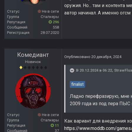
оружия. Но... там и контента 
Статус
Не в сети
автор начинал. А именно огсм
Группа
Сталкеры
Репутация
296
Сообщений
558
Регистрация
28.07.2020
Комедиант
Опубликовано
20 декабря, 2024
Новичок
В 20.12.2024 в 06:22,
StrawFlu
finalist
Ладно перефразирую, мне н
2009 года из под пера ПЫС м
Статус
Не в сети
Группа
Сталкеры
Как вариант для внедрения х
Репутация
11
https://www.moddb.com/games/s
Сообщений
37