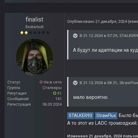
finalist
Опубликовано
21 декабря, 2024
(изм
Бывалый
В 21.12.2024 в 07:29,
STALKER9
А будут ли адаптации на худ
Статус
Не в сети
В 21.12.2024 в 08:21,
StrawFlu
Группа
Сталкеры
Репутация
51
мало вероятно.
Сообщений
141
Регистрация
06.03.2024
Было бы 
STALKER93
StrawFlux
А то этот из LADC громоздкий..
Изменено
21 декабря, 2024
пользов