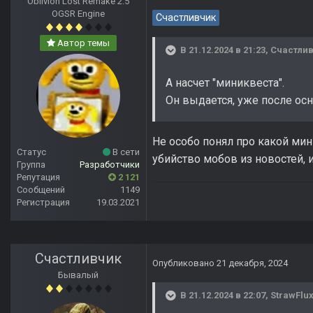
Oblivion Lost Remake 2.5
OGSR Engine
Счастливчик
Автор темы
В 21.12.2024 в 21:23,
Счастли
А насчет "миниквеста".
Он выдается, уже после о
Не особо понял про какой мин
Статус
В сети
убийство мобов из новостей, и
Группа
Разработчики
Репутация
2 121
Сообщений
1149
Регистрация
19.03.2021
Счастливчик
Опубликовано
21 декабря, 2024
Бывалый
В 21.12.2024 в 22:07,
StrawFlu