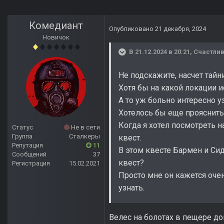
Комедиант
Опубликовано
21 декабря, 2024
Новичок
В 21.12.2024 в 20:21,
Счастли
Не подскажите, насчет тайн
Хотя бы на какой локации и
А то уж больно интересно уз
Хотелось бы еще прояснить
Когда я хотел посмотреть н
Статус
Не в сети
Группа
Сталкеры
квест.
Репутация
11
В этом квесте Бармен и Сидо
Сообщений
37
квест?
Регистрация
15.02.2021
Просто мне он кажется оче
узнать.
Велес на болотах в пещере д