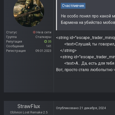
Счастливчик
Не особо понял про какой 
Бармена на убийство мобов 
Статус
Не в сети
Группа
Сталкеры
<string id="escape_trader_mini
Репутация
35
<text>Слушай, ты говорил, чт
Сообщений
141
</string>
Регистрация
09.01.2023
<string id="escape_trader_min
<text>А... Да, есть для тебя 
Вот, просто стало любопытно ч
StrawFlux
Опубликовано
21 декабря, 2024
Oblivion Lost Remake 2.5