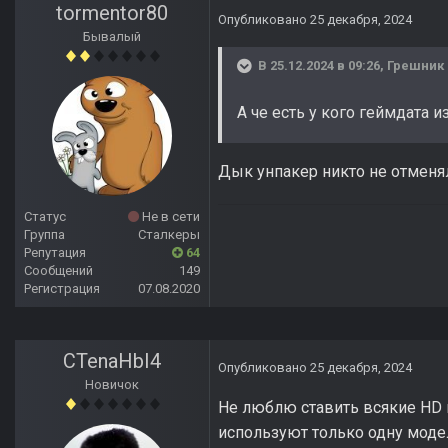
tormentor80
Опубликовано
25 декабря, 2024
Бывалый
В 25.12.2024 в 09:26,
Грешник
А че есть у кого геймдата 
Дык унпакер никто не отменя
Статус
Не в сети
Группа
Сталкеры
Репутация
64
Сообщений
149
Регистрация
07.08.2020
CTenaHbI4
Опубликовано
25 декабря, 2024
Новичок
Не люблю ставить всякие HD м
используют только одну модел