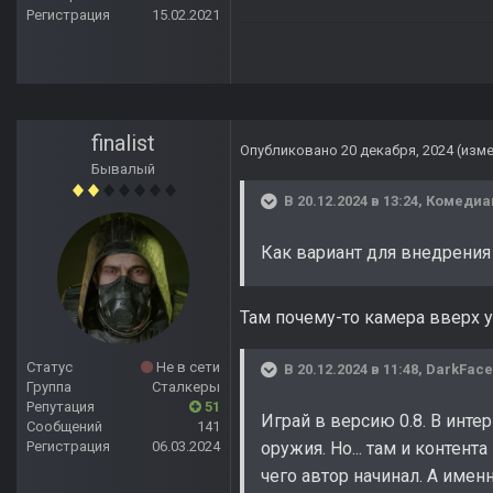
Регистрация
15.02.2021
finalist
Опубликовано
20 декабря, 2024
(изм
Бывалый
В 20.12.2024 в 13:24,
Комедиа
Как вариант для внедрения
Там почему-то камера вверх у 
Статус
Не в сети
В 20.12.2024 в 11:48,
DarkFace
Группа
Сталкеры
Репутация
51
Играй в версию 0.8. В инте
Сообщений
141
Регистрация
06.03.2024
оружия. Но... там и контент
чего автор начинал. А имен