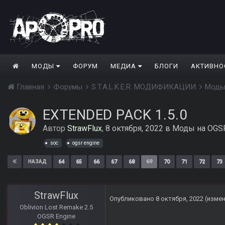
МОДЫ
ФОРУМ
МЕДИА
БЛОГИ
АКТИВНО
Главная
Форумы
S.T.A.L.K.E.R. МОДИФИКАЦИИ
Моды
EXTENDED PACK 1.5.0
Автор
StrawFlux
,
8 октября, 2022
в
Моды на OGSR
soc
ogsr engine
64
65
66
67
68
69
70
71
72
73
НАЗАД
StrawFlux
Опубликовано
8 октября, 2022
(изме
Oblivion Lost Remake 2.5
OGSR Engine