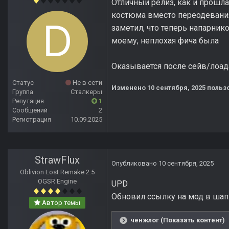
Отличный релиз, как и прошла
костюма вместо переодевания 
заметил, что теперь напарнико
моему, неплохая фича была
Оказывается после сейв/лоад
Статус
Не в сети
Изменено
10 сентября, 2025
пользо
Группа
Сталкеры
Репутация
1
Сообщений
2
Регистрация
10.09.2025
StrawFlux
Опубликовано
10 сентября, 2025
Oblivion Lost Remake 2.5
OGSR Engine
UPD
Обновил ссылку на мод в шап
Автор темы
ченжлог (Показать контент)