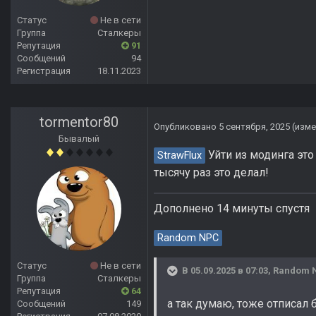
Статус
Не в сети
Группа
Сталкеры
Репутация
91
Сообщений
94
Регистрация
18.11.2023
tormentor80
Опубликовано
5 сентября, 2025
(изме
Бывалый
Уйти из модинга это
StrawFlux
тысячу раз это делал!
Дополнено 14 минуты спустя
Random NPC
Статус
Не в сети
В 05.09.2025 в 07:03,
Random 
Группа
Сталкеры
Репутация
64
а так думаю, тоже отписал 
Сообщений
149