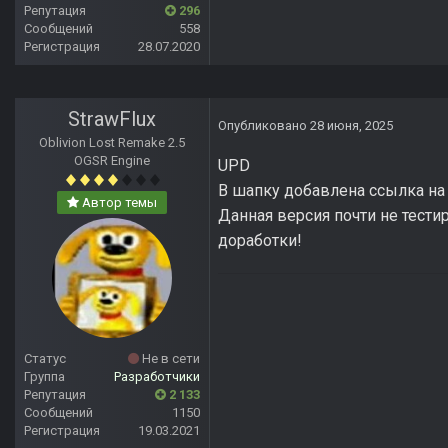
Репутация
296
Сообщений
558
Регистрация
28.07.2020
StrawFlux
Опубликовано
28 июня, 2025
Oblivion Lost Remake 2.5
OGSR Engine
UPD
В шапку добавлена ссылка н
Автор темы
Данная версия почти не тести
доработки!
Статус
Не в сети
Группа
Разработчики
Репутация
2 133
Сообщений
1150
Регистрация
19.03.2021