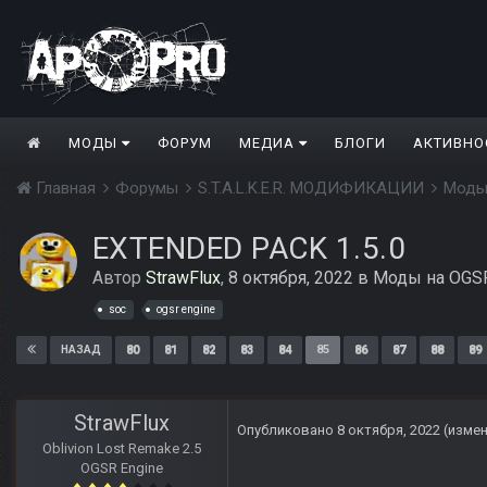
МОДЫ
ФОРУМ
МЕДИА
БЛОГИ
АКТИВНО
Главная
Форумы
S.T.A.L.K.E.R. МОДИФИКАЦИИ
Моды
EXTENDED PACK 1.5.0
Автор
StrawFlux
,
8 октября, 2022
в
Моды на OGSR
soc
ogsr engine
80
81
82
83
84
85
86
87
88
89
НАЗАД
StrawFlux
Опубликовано
8 октября, 2022
(изме
Oblivion Lost Remake 2.5
OGSR Engine