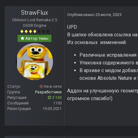
StrawFlux
Опубликовано
20 июля, 2025
Oblivion Lost Remake 2.5
OGSR Engine
UPD
В шапке обновлена ссылка на
Автор темы
Из основных изменений:
Различные исправления
Упаковка содержимого в
В архиве с модом добав
основе Absolute Nature и
Статус
Не в сети
Аддон на улучшенную геометр
Группа
Разработчики
Репутация
2 133
огромное спасибо!)
Сообщений
1150
Регистрация
19.03.2021