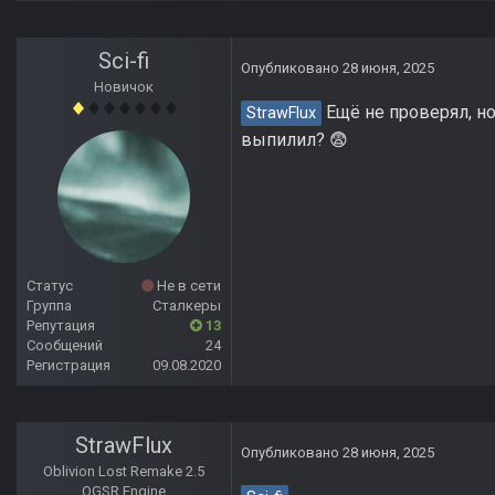
Sci-fi
Опубликовано
28 июня, 2025
Новичок
Ещё не проверял, но
StrawFlux
выпилил?
😨
Статус
Не в сети
Группа
Сталкеры
Репутация
13
Сообщений
24
Регистрация
09.08.2020
StrawFlux
Опубликовано
28 июня, 2025
Oblivion Lost Remake 2.5
OGSR Engine