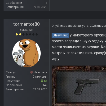
Сообщений
8
Регистрация
09.10.2020
tormentor80
Опубликовано
23 августа, 2025
(изме
Бывалый
у некоторого оружия
StrawFlux
просто запредельную отдачу. 
места занимают на экране. Ка
метров, гг захотел пить сраз
игру.
Статус
Не в сети
Группа
Сталкеры
Репутация
64
Сообщений
149
Регистрация
07.08.2020