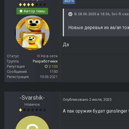
Sci-fi
Автор темы
В 28.06.2025 в 18:56,
Sci-fi
ска
Новые деревья из aa/an то
Да
Статус
Не в сети
Группа
Разработчики
Репутация
2 133
Сообщений
1150
Регистрация
19.03.2021
-Svarshik-
Опубликовано
2 июля, 2025
Новичок
А пак оружия будет gunslinger