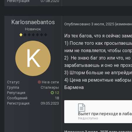
Регистрация
07.08.2020
Karlosnaebantos
Опубликовано
3 июля, 2025
(изменен
Новичок
Из тех багов, что я сейчас зам
1) После того как просыпаешь
ним не появляется, чтобы соп
2) Не знаю баг это или что, 
зарабатываешь и оно не прох
3) Шторм больше не апгрейди
4) Цена на ремонтные наборы 
Статус
Не в сети
Бармена
Группа
Сталкеры
Репутация
12
Сообщений
18
Регистрация
09.05.2023
Недоступно
Изменено
3 июля, 2025
пользовате