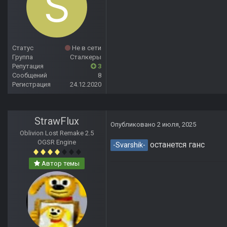
Статус
Не в сети
Группа
Сталкеры
Репутация
3
Сообщений
8
Регистрация
24.12.2020
StrawFlux
Опубликовано
2 июля, 2025
Oblivion Lost Remake 2.5
OGSR Engine
останется ганс
-Svarshik-
Автор темы