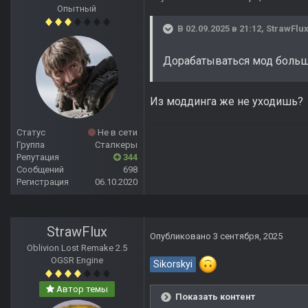
Опытный
В 02.09.2025 в 21:12,
StrawFlu
Дорабатываться мод больше
Из моддинга же не уходишь?
Статус
Не в сети
Группа
Сталкеры
Репутация
344
Сообщений
698
Регистрация
06.10.2020
StrawFlux
Опубликовано
3 сентября, 2025
Oblivion Lost Remake 2.5
OGSR Engine
Sikorskyi
Автор темы
Показать контент