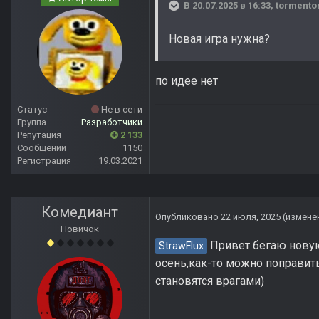
В 20.07.2025 в 16:33,
tormento
Новая игра нужна?
по идее нет
Статус
Не в сети
Группа
Разработчики
Репутация
2 133
Сообщений
1150
Регистрация
19.03.2021
Комедиант
Опубликовано
22 июля, 2025
(измене
Новичок
Привет бегаю новую 
StrawFlux
осень,как-то можно поправить
становятся врагами)