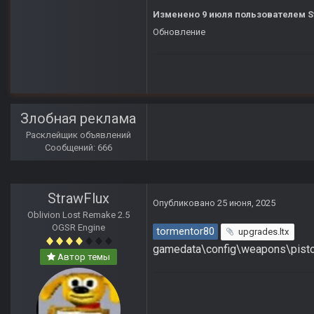
Изменено
9 июля
пользователем S
Обновление
Злобная реклама
Расклейщик объявлений
Сообщений: 666
StrawFlux
Опубликовано
25 июня, 2025
Oblivion Lost Remake 2.5
OGSR Engine
tormentor80
upgrades.ltx
gamedata\config\weapons\pist
Автор темы