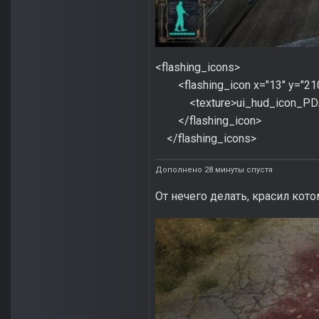
<flashing_icons>
<flashing_icon x="13" y="210" 
<texture>ui_hud_icon_PDA<
</flashing_icon>
</flashing_icons>
Дополнено 28 минуты спустя
От нечего делать, красил кот