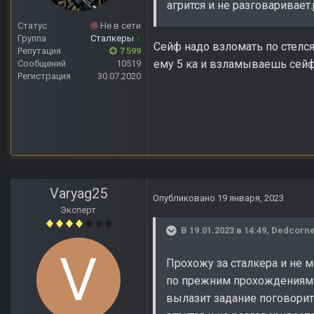
агрится и не разговаривает
Статус
Не в сети
Группа
Сталкеры
+
Сейф надо взломать по стелс
Репутация
7 599
ему 5 ка и взламываешь сей
Сообщений
10519
Регистрация
30.07.2020
Varyag25
Опубликовано
19 января, 2023
Эксперт
В 19.01.2023 в 14:49,
Dedcorn
Прохожу за сталкера и не м
по прежним прохождениям 
вылазит задание поговорить