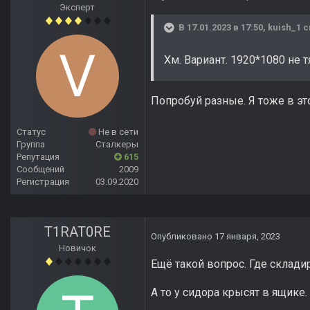
Эксперт
В 17.01.2023 в 17:50,
kuish_1
с
Хм. Вариант. 1920*1080 не т
Попробуй разные. Я тоже в эт
Статус
Не в сети
Группа
Сталкеры
Репутация
615
Сообщений
2009
Регистрация
03.09.2020
T1RAT0RE
Опубликовано
17 января, 2023
Новичок
Ещё такой вопрос. Где склади
А то у сидора крысят в ящике.