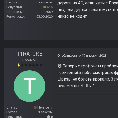
Группа
Сталкеры
дороги на АС, если идти с Бар
Репутация
615
них, там держал части мутант
Сообщений
2009
никто не ходит.
Регистрация
03.09.2020
T1RAT0RE
Опубликовано
17 января, 2023
Новичок
Теперь с графоном проблемк
😅
горизонта(в небо смотришь ф
Ыризы на болоте пропали. Зат
незаметные
🤷🏻‍♂️
🙂
Статус
Не в сети
Группа
Сталкеры
Репутация
0