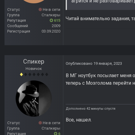
агрится и не разговаривает.
Статус
Не в сети
Группа
Сталкеры
Читай внимательно задания, та
Репутация
615
Сообщений
2009
Регистрация
03.09.2020
Спикер
Опубликовано
19 января, 2023
Новичок
В МГ ноутбук посылает меня о
теперь с Мозголома перейти 
Дополнено 42 минуты спустя
Все, нашел.
Статус
Не в сети
Группа
Сталкеры
Репутация
6