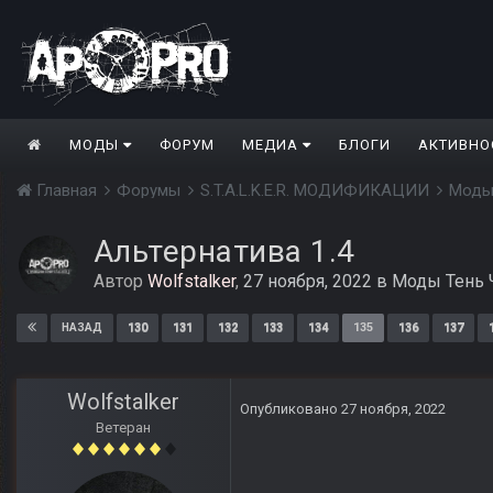
МОДЫ
ФОРУМ
МЕДИА
БЛОГИ
АКТИВНО
Главная
Форумы
S.T.A.L.K.E.R. МОДИФИКАЦИИ
Моды
Альтернатива 1.4
Автор
Wolfstalker
,
27 ноября, 2022
в
Моды Тень 
130
131
132
133
134
135
136
137
НАЗАД
Wolfstalker
Опубликовано
27 ноября, 2022
Ветеран