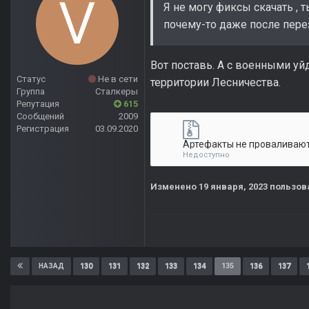
Я не могу фиксы скачать , т
почему-то даже после пере
Вот поставь. А с военными уй
Статус
Не в сети
территории Лесничества.
Группа
Сталкеры
Репутация
615
Сообщений
2009
Регистрация
03.09.2020
Недоступно
Изменено
19 января, 2023
пользов
130
131
132
133
134
135
136
137
НАЗАД