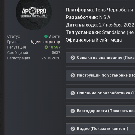
Платформа:
Тень Чернобыля 
Разработчик:
N.S.A.
Дата выхода:
27 ноября, 2022
Тип установки:
Standalone (не
Статус
В сети
Официальный сайт мода
Группа
Администратор
Репутация
18 587
Сообщений
5637
Ссылки на скачивание (Пока
Регистрация
25.06.2020
Инструкции по установке (По
Описание от разработчика (П
Благодарности (Показать ко
Видео (Показать контент)