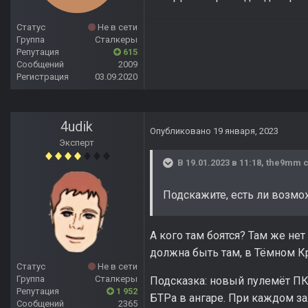
Статус
Не в сети
Группа
Сталкеры
Репутация
615
Сообщений
2009
Регистрация
03.09.2020
4udik
Опубликовано
19 января, 2023
Эксперт
В 19.01.2023 в 11:18,
the9mm
с
Подскажите, есть ли возмож
А кого там боятся? Там же нет
должна быть там, в Тёмном К
Статус
Не в сети
Группа
Сталкеры
Подсказка: новый пулемёт ПК
Репутация
1 952
БТРа в ангаре. При каждом з
Сообщений
2365