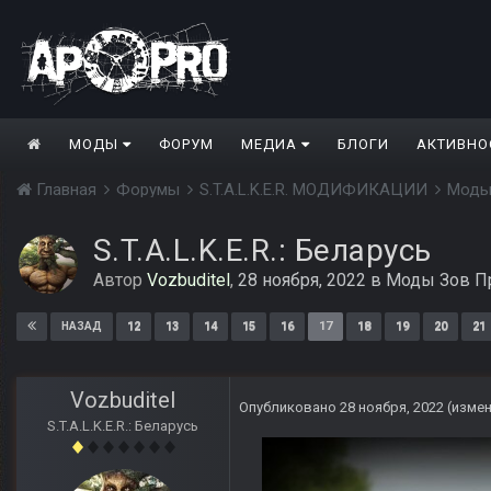
МОДЫ
ФОРУМ
МЕДИА
БЛОГИ
АКТИВНО
Главная
Форумы
S.T.A.L.K.E.R. МОДИФИКАЦИИ
Моды
S.T.A.L.K.E.R.: Беларусь
Автор
Vozbuditel
,
28 ноября, 2022
в
Моды Зов П
12
13
14
15
16
17
18
19
20
21
НАЗАД
Vozbuditel
Опубликовано
28 ноября, 2022
(изме
S.T.A.L.K.E.R.: Беларусь