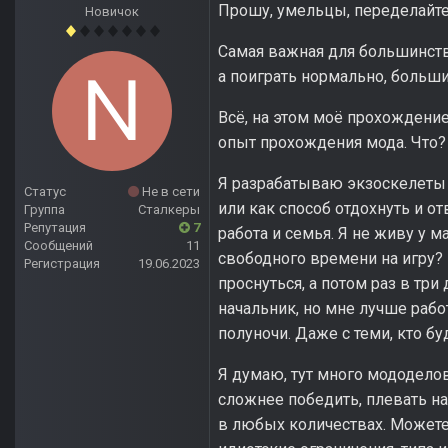
Прошу, умельцы, переделайте
Новичок
Самая важная для большинств
а поиграть нормально, больш
Всё, на этом моё прохождение
опыт прохождения мода. Что?
Я разрабатываю экзоскелеты 
Статус
Не в сети
или как способ отдохнуть и от
Группа
Сталкеры
Репутация
7
работа и семья. Я не живу у м
Сообщений
11
свободного времени на игру? 
Регистрация
19.06.2023
проснуться, а потом раз в три
начальник, но мне лучше рабо
полуночи. Даже с теми, кто б
Я думаю, тут много мододелов
сложнее победить, плевать на 
в любых количествах. Можете 