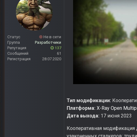
Статус
Не в сети
Группа
Разработчики
Репутация
137
Сообщений
61
Регистрация
28.07.2020
Тип модификации:
Кооператив
Платформа:
X-Ray Open Multip
Дата выхода:
17 июня 2023
Кооперативная модификация д
узаконенных сталкеров: труди