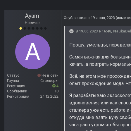
Ayami
Опубликовано
19 июня, 2023
(измене
Новичок
В 19.06.2023 в 16:48,
NaukaDel
Прошу, умельцы, переделай
Самая важная для большин
качать, а поиграть нормаль
Статус
Не в сети
Всё, на этом моё прохожде
Группа
Сталкеры
опыт прохождения мода. Чт
Репутация
4
Сообщений
10
Я разрабатываю экзоскелет
Регистрация
24.12.2022
вдохновения, или как спосо
сталкера уже есть работа и 
откуда мне взять кучу своб
часа рано утром чтобы прос