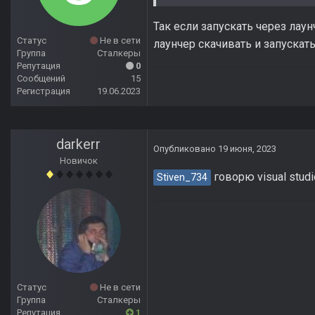
Так если запускать через лау
Статус
Не в сети
лаунчер скачивать и запускать
Группа
Сталкеры
Репутация
0
Сообщений
15
Регистрация
19.06.2023
darkerr
Опубликовано
19 июня, 2023
Новичок
говорю visual stud
Stiven_734
Статус
Не в сети
Группа
Сталкеры
Репутация
1