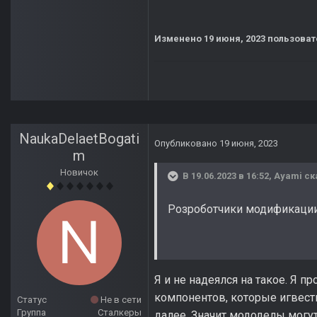
Изменено
19 июня, 2023
пользоват
NaukaDelaetBogati
Опубликовано
19 июня, 2023
m
Новичок
В 19.06.2023 в 16:52,
Ayami
ск
Розроботчики модификации
Я и не надеялся на такое. Я п
компонентов, которые игвест
Статус
Не в сети
Группа
Сталкеры
далее. Значит мододелы могут