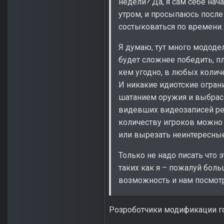
недели? Да, я сам себе нач
утром, и просыпаюсь после 
состыковаться по времени.
Я думаю, тут много мододел
будет сложнее победить, пл
кем угодно, в любых количе
И никакие идиотские огран
шатанием оружия и выбрасы
видевших видеозаписей реа
количеству игроков можно 
или вырезать неинтересные,
Только не надо писать что 
таких как я – пожалуй бол
возможность и нам посмотр
Розроботчики модификации го