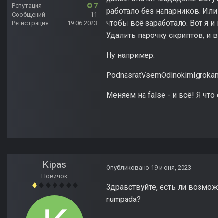
Репутация
7
работало без напарников. Ил
Сообщений
11
чтобы всё заработало. Вот я 
Регистрация
19.06.2023
Удалить парочку скриптов, и 
Ну например:
PodnasratVsemOdinokimIgrokam
Меняем на false - и всё! Я что
Kipas
Опубликовано
19 июня, 2023
Новичок
Здравствуйте, есть ли возмож
numpada?