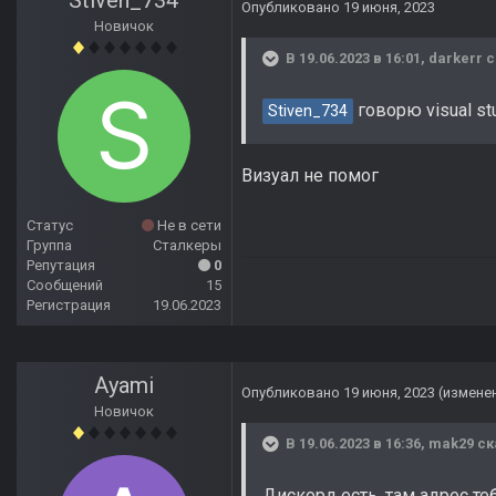
Stiven_734
Опубликовано
19 июня, 2023
Новичок
В 19.06.2023 в 16:01,
darkerr
с
говорю visual st
Stiven_734
Визуал не помог
Статус
Не в сети
Группа
Сталкеры
Репутация
0
Сообщений
15
Регистрация
19.06.2023
Ayami
Опубликовано
19 июня, 2023
(измене
Новичок
В 19.06.2023 в 16:36,
mak29
ск
Дискорд есть ,там адрес те