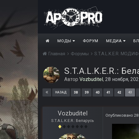
МОДЫ
ФОРУМ
МЕДИА
Б
Главная
Форумы
S.T.A.L.K.E.R. МО
S.T.A.L.K.E.R.: Бе
Автор
Vozbuditel
,
28 ноября, 20
38
39
40
41
42
43
НАЗАД
Vozbuditel
Опубликовано
28
S.T.A.L.K.E.R.: Беларусь