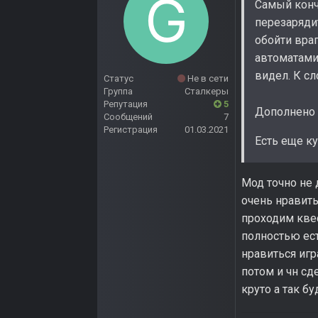
Самый конч
перезарядит
обойти враг
автоматами
видел. К с
Статус
Не в сети
Группа
Сталкеры
Репутация
5
Дополнено 
Сообщений
7
Регистрация
01.03.2021
Есть еще ку
Мод точно не 
очень нравить
проходим кве
полностью ес
нравиться игр
потом и чн сд
круто а так б