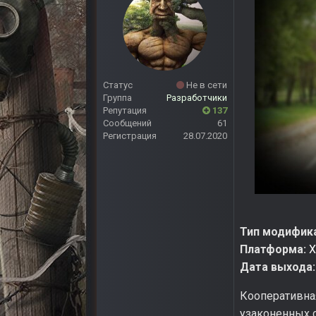
Статус
Не в сети
Группа
Разработчики
Репутация
137
Сообщений
61
Регистрация
28.07.2020
Тип модифик
Платформа:
X
Дата выхода:
Кооперативная
узаконенных с