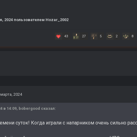
я, 2024
пользователем Hozar_2002
43
27
5
2
8
 марта, 2024
4 в 14:09,
bobergood
сказал:
емени суток! Когда играли с напарником очень сильно ра