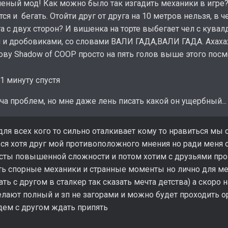
еный мод! Как можно было так изгадить механики в игре
ся и бегать. Отойти друг от друга на 10 метров нельзя, в
а с двух сторон? И вишенка на торте выбегает чел с кува
 и дробовиками, со словами ВАЛИ ГАДА,ВАЛИ ГАДА. Ахаха
лову Shadow of COOP просто на пять голов выше этого пос
1 минуту спустя
ча проблем, но мне даже лень писать какой он ущербный...
для всех кого то сильно оталкивает кому то нравиться мы 
ся хотя друг мой противоположного мнения но ради меня 
сты повышенной сложности и потом хотим с друзьями прой
ть спорные механики и странные моменты но лично для ме
ать с другом в сталкер так сказать мечта детства) а скоро
елают полный и зп не загорами и можно будет проходить 
удем с другом ждать припять