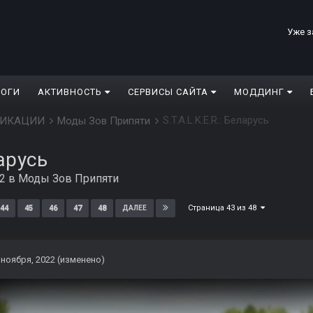
Уже з
ЛОГИ
АКТИВНОСТЬ
СЕРВИСЫ САЙТА
МОДДИНГ
S.T.A.L.K.E.R.: Беларусь
ДИФИКАЦИИ
Моды Зов Припяти
ларусь
22
в
Моды Зов Припяти
Страница 43 из 48
44
45
46
47
48
ДАЛЕЕ
 ноября, 2022
(изменено)