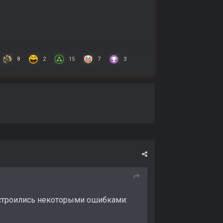
8
2
15
7
3
сстроились некоторыми ошибками: