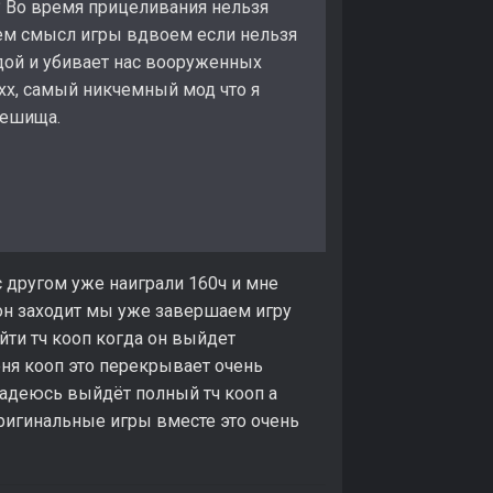
? Во время прицеливания нельзя
 чем смысл игры вдвоем если нельзя
лдой и убивает нас вооруженных
хх, самый никчемный мод что я
мешища.
с другом уже наиграли 160ч и мне
он заходит мы уже завершаем игру
ти тч кооп когда он выйдет
ня кооп это перекрывает очень
 надеюсь выйдёт полный тч кооп а
оригинальные игры вместе это очень