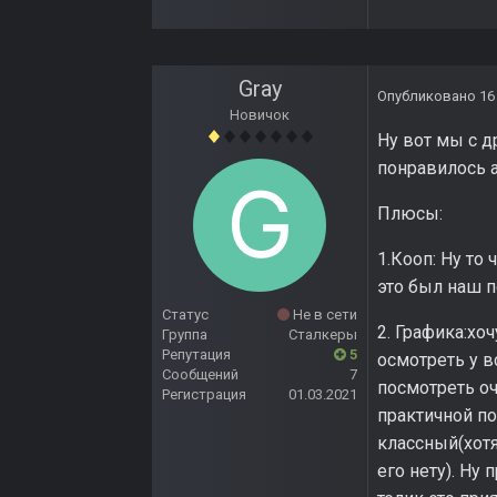
Gray
Опубликовано
16
Новичок
Ну вот мы с д
понравилось а
Плюсы:
1.Кооп: Ну то 
это был наш п
Статус
Не в сети
2. Графика:хо
Группа
Сталкеры
Репутация
5
осмотреть у 
Сообщений
7
посмотреть оч
Регистрация
01.03.2021
практичной по
классный(хотя
его нету). Ну