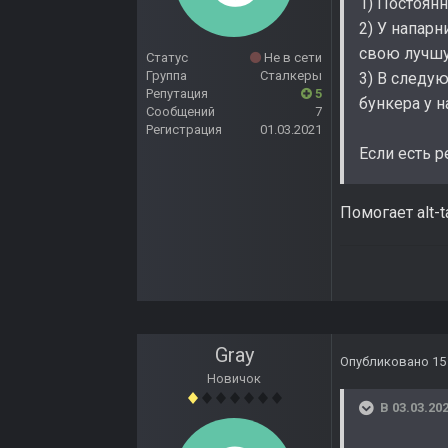
1) Постоян
2) У напарн
свою лучшу
Статус
Не в сети
Группа
Сталкеры
3) В следу
Репутация
5
бункера у н
Сообщений
7
Регистрация
01.03.2021
Если есть 
Помогает alt-t
Gray
Опубликовано
15
Новичок
В 03.03.202