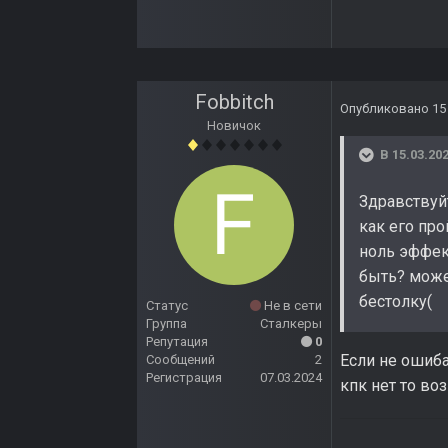
Fobbitch
Опубликовано
15
Новичок
В 15.03.202
Здравствуйт
как его про
ноль эффект
быть? може
бестолку(
Статус
Не в сети
Группа
Сталкеры
Репутация
0
Если не ошиба
Сообщений
2
Регистрация
07.03.2024
кпк нет то в