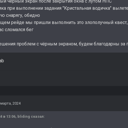
ный чёрный экран после закрытия окна с лутом НПС
ика при выполнении задания "Кристальная водичка" вылетел
ю снарягу, обидно
ющем рейде мы пришли выполнить это злополучный квест, 
ас сломался бег
решения проблем с чёрным экраном, будем благодарны з
ab
 марта, 2024
4 в 13:06,
bliding
сказал: