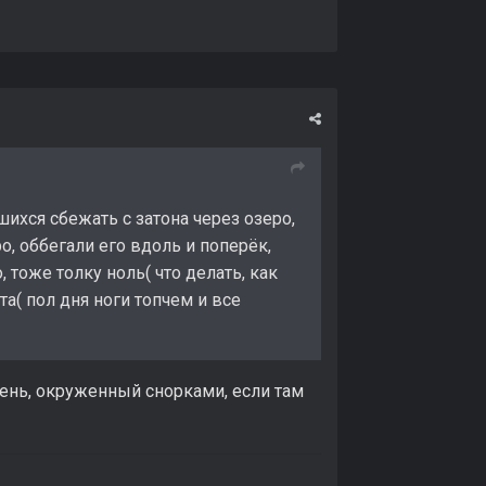
ихся сбежать с затона через озеро,
о, оббегали его вдоль и поперёк,
 тоже толку ноль( что делать, как
а( пол дня ноги топчем и все
ень, окруженный снорками, если там