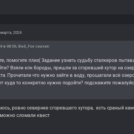
 марта, 2024
4 в 08:50,
Bad_Fox
сказал:
е, помогите плиз( Задание узнать судьбу сталкеров пытавш
йти? Взяли кпк бороды, пришли за сгоревший хутор на озер
а. Прочитали что нужно зайти в воду, прошагали всё озеро,
т куда то конкретно нужно подойти? подскажите пожалуйст
юсь, ровно севернее сгоревшего хутора, есть сраный кам
озможно сломали квест