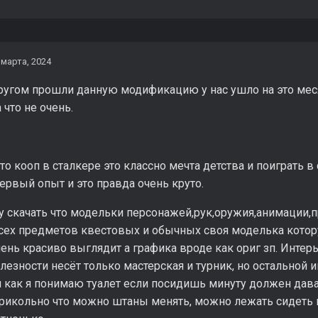
 марта, 2024
ругом прошли данную модификацию у нас ушло на это меся
 что не очень.
что кооп в сталкере это классно мечта детства и поиграть в
ервый опыт и это правда очень круто.
чу скачать что модельки персонажей,рук,оружия,анимации
всех предметов квестовых и обычных своя моделька котор
ень красиво выглядит а графика вроде как ориг зп. Интер
лезности несёт только мастерская и турник, но остальной 
 как я понимаю туалет если посидишь минуту должен дава
 прикольно что можно штаны менять, можно лежать сидеть н