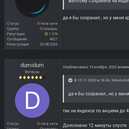
жёлтому Сохраните на яндек
да я бы сохранил , но у меня 
Статус
Не в сети
Группа
Сталкеры
Репутация
1 374
Сообщений
4627
Регистрация
20.08.2023
dumidum
Опубликовано
15 ноября, 2023
(изме
Ветеран
В 15.11.2023 в 18:46,
Nikola0s
да я бы сохранил , но у ме
так на яндексе по акциям до 
Статус
Не в сети
Дополнено 12 минуты спустя
Группа
Сталкеры