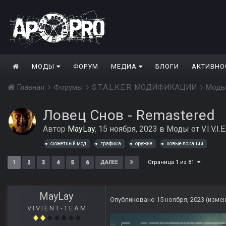
МОДЫ
ФОРУМ
МЕДИА
БЛОГИ
АКТИВНО
Главная
Форумы
S.T.A.L.K.E.R. МОДИФИКАЦИИ
Моды
Ловец Снов - Remastered
Автор
MayLay
,
15 ноября, 2023
в
Моды от V.I.V.I.E
сюжетный мод
графика
оружие
новые локации
Страница 1 из 81
1
2
3
4
5
6
ДАЛЕЕ
MayLay
Опубликовано
15 ноября, 2023
(изме
V I V I E N T - T E A M