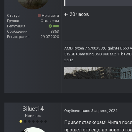
+- 20 часов
Статус
Не в сети
Группа
Сталкеры
Репутация
880
Сообщений
3363
Регистрация
29.07.2020
AMD Ryzen 7 5700X3D;Gigabyte B550 AO
512GB+Samsung SSD 980 M.2 1Tb+WD Ca
25H2
Siluet14
Опубликовано
3 апреля, 2024
Новичок
Привет сталкерам! Читал после
прошел его еще до нового год