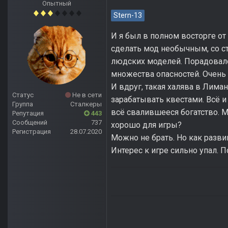
Опытный
Stern-13
И я был в полном восторге от
сделать мод необычным, со с
людских моделей. Порадовало
множества опасностей. Очень 
И вдруг, такая халява в Лима
Статус
Не в сети
зарабатывать квестами. Всё и
Группа
Сталкеры
всё свалившееся богатство. М
Репутация
443
Сообщений
737
хорошо для игры?
Регистрация
28.07.2020
Можно не брать. Но как развив
Интерес к игре сильно упал. П