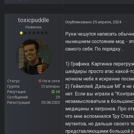
toxicpuddle
Опубликовано
25 апреля, 2024
Новичок
Руки чешутся написать обычны
нынешнем состоянии мод - это
самого себя. По порядку...
1) Графика. Картинка перегру
шейдеры просто атас какой-то
ночном небе я искренне посм
Статус
Не в сети
2) Геймплей. Дальше МГ я не п
Группа
Сталкеры
Репутация
28
нет. Если вы играли в "Контра
Сообщений
29
незамысловатым в большинств
Регистрация
05.08.2020
медицины и патронов. Про отв
что мне вспомнился Тру Сталк
мутантов, но дальше своего т
представляющими большой угр