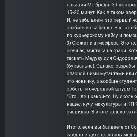
локации МГ бродят 3+ контрол
15-20 минут. Как в таком зв
И, не забываем, это первый час
разбитый скафандр. Все, что 
по курьерскому кейсу и помощ
3) Сюжет и атмосфера. Это то
скучная, мистика на грани. Хо
таскать Медузу для Сидорович
(буквально). Однако, разрабы 
опаснейшими мутантами или од
что новичку, а вообще студент
роботы и очередной штурм
Гр
"Это ...дец какой-то. Ну скол
нашел кучу макулатуры и КПК.
очевидно. В итоге только зах
Итого: если вы балдеете от 
сайдов в духе десятков модо