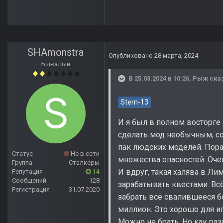
SHAmonstra
Опубликовано
28 марта, 2024
Бывалый
В 25.03.2024 в 10:26,
Рыж
сказ
Stern-13
И я был в полном восторге 
сделать мод необычным, с
пак людских моделей. Пора
Статус
Не в сети
множества опасностей. Оче
Группа
Сталкеры
И вдруг, такая халява в Ли
Репутация
14
Сообщений
128
зарабатывать квестами. Вс
Регистрация
31.07.2020
забрать всё свалившееся б
миллион. Это хорошо для и
Можно не брать. Но как раз