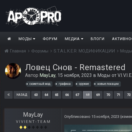
МОДЫ
ФОРУМ
МЕДИА
БЛОГИ
АКТИВНО
Главная
Форумы
S.T.A.L.K.E.R. МОДИФИКАЦИИ
Моды
Ловец Снов - Remastered
Автор
MayLay
,
15 ноября, 2023
в
Моды от V.I.V.I.E
сюжетный мод
графика
оружие
новые локации
63
64
65
66
67
68
69
70
71
72
НАЗАД
MayLay
Опубликовано
15 ноября, 2023
(изме
V I V I E N T - T E A M