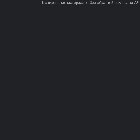
Копирование материалов без обратной ссылки на AP-PR