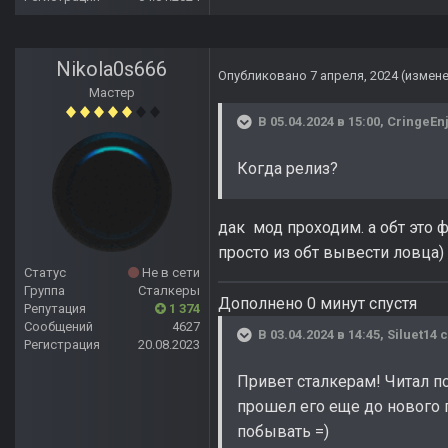
Nikola0s666
Опубликовано
7 апреля, 2024
(измен
Мастер
В 05.04.2024 в 15:00,
CringeEn
Когда релиз?
дак мод проходим. а обт это 
просто из обт вывести ловца)
Статус
Не в сети
Группа
Сталкеры
Дополнено 0 минут спустя
Репутация
1 374
Сообщений
4627
В 03.04.2024 в 14:45,
Siluet14
с
Регистрация
20.08.2023
Привет сталкерам! Читал по
прошел его еще до нового г
побывать =)