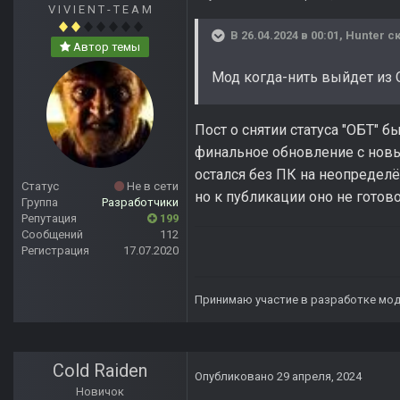
V I V I E N T - T E A M
В 26.04.2024 в 00:01,
Hunter
ск
Автор темы
Мод когда-нить выйдет из
Пост о снятии статуса "ОБТ" 
финальное обновление с новым
остался без ПК на неопредел
Статус
Не в сети
но к публикации оно не готово
Группа
Разработчики
Репутация
199
Сообщений
112
Регистрация
17.07.2020
Принимаю участие в разработке мо
Cold Raiden
Опубликовано
29 апреля, 2024
Новичок