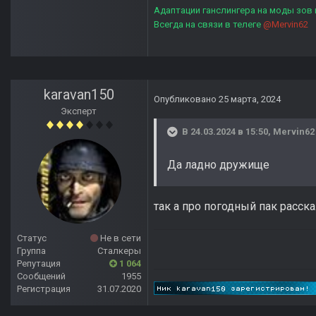
Адаптации ганслингера на моды зов
Всегда на связи в телеге
@Mervin62
karavan150
Опубликовано
25 марта, 2024
Эксперт
В 24.03.2024 в 15:50,
Mervin62
Да ладно дружище
так а про погодный пак расск
Статус
Не в сети
Группа
Сталкеры
Репутация
1 064
Сообщений
1955
Регистрация
31.07.2020