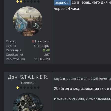
со вчерашнего дня н
asgaroth
через 24 часа.
Статус
Не в сети
Группа
Сталкеры
Репутация
48
Сообщений
287
Регистрация
11.08.2020
Дэн_S.T.A.L.K.E.R.
Опубликовано
29 июля, 2025
(измене
Новичок
2025год а модификация так и 
Изменено
29 июля, 2025
пользовате