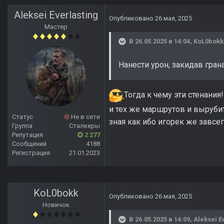
Aleksei Everlasting
Опубликовано
26 мая, 2025
Мастер
В 26.05.2025 в 14:04,
KoL0bokk
Нанести урон, закидав гра
Тогда к чему эти стенания
и тех же маршрутов и выруби
Статус
Не в сети
зная как ибо игорек же завсе
Группа
Сталкеры
Репутация
2 277
Сообщений
4188
Регистрация
21.01.2023
KoL0bokk
Опубликовано
26 мая, 2025
Новичок
В 26.05.2025 в 14:09,
Aleksei E