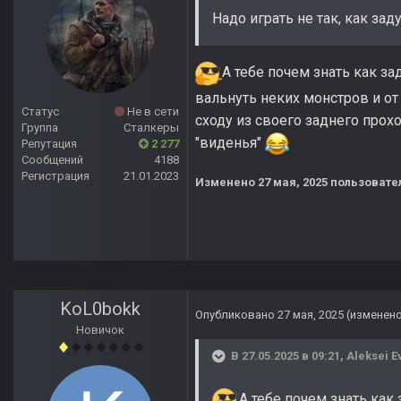
Надо играть не так, как за
А тебе почем знать как з
вальнуть неких монстров и о
Статус
Не в сети
сходу из своего заднего прохо
Группа
Сталкеры
"виденья"
Репутация
2 277
Сообщений
4188
Регистрация
21.01.2023
Изменено
27 мая, 2025
пользовател
KoL0bokk
Опубликовано
27 мая, 2025
(изменен
Новичок
В 27.05.2025 в 09:21,
Aleksei E
А тебе почем знать как