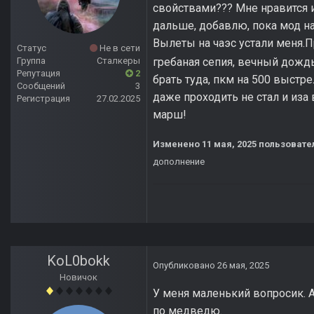
свойствами??? Мне нравится и
дальше, добавлю, пока мод на
Вылеты на чаэс устали меня.П
Статус
Не в сети
Группа
Сталкеры
гребаная сепия, вечный дождь
Репутация
2
брать туда, пкм на 500 выстре
Сообщений
3
даже проходить не стал и иза
Регистрация
27.02.2025
марш!
Изменено
11 мая, 2025
пользовате
дополнение
KoL0bokk
Опубликовано
26 мая, 2025
Новичок
У меня маленький вопросик. А 
по медведю.