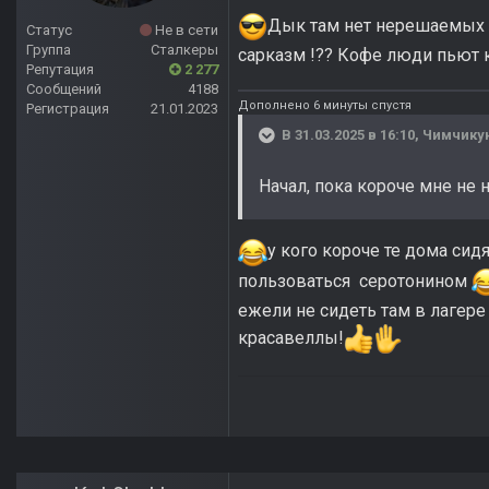
Дык там нет нерешаемых п
Статус
Не в сети
Группа
Сталкеры
сарказм !?? Кофе люди пьют
Репутация
2 277
Сообщений
4188
Дополнено 6 минуты спустя
Регистрация
21.01.2023
В 31.03.2025 в 16:10,
Чимчику
Начал, пока короче мне не 
у кого короче те дома си
пользоваться серотонином
ежели не сидеть там в лагере
красавеллы!