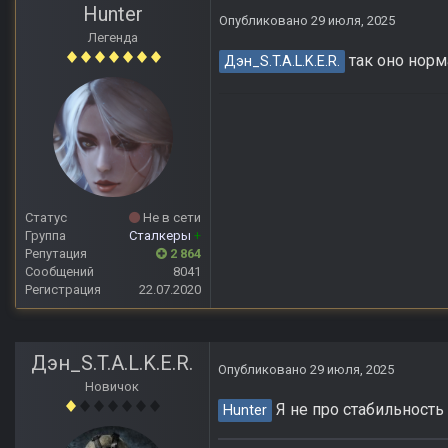
Hunter
Опубликовано
29 июля, 2025
Легенда
так оно норм
Дэн_S.T.A.L.K.E.R.
Статус
Не в сети
Группа
Сталкеры
+
Репутация
2 864
Сообщений
8041
Регистрация
22.07.2020
Дэн_S.T.A.L.K.E.R.
Опубликовано
29 июля, 2025
Новичок
Я не про стабильность
Hunter