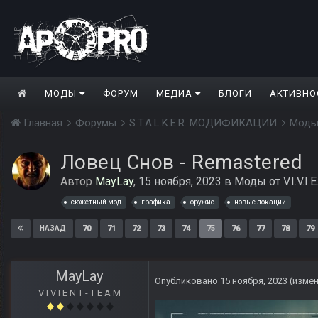
МОДЫ
ФОРУМ
МЕДИА
БЛОГИ
АКТИВНО
Главная
Форумы
S.T.A.L.K.E.R. МОДИФИКАЦИИ
Моды
Ловец Снов - Remastered
Автор
MayLay
,
15 ноября, 2023
в
Моды от V.I.V.I.E
сюжетный мод
графика
оружие
новые локации
70
71
72
73
74
75
76
77
78
79
НАЗАД
MayLay
Опубликовано
15 ноября, 2023
(изме
V I V I E N T - T E A M