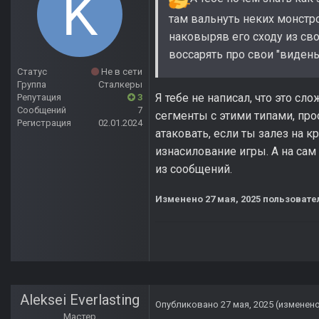
там вальнуть неких монстр
наковыряв его сходу из сво
воссарять про свои "виден
Статус
Не в сети
Группа
Сталкеры
Я тебе не написал, что это сло
Репутация
3
Сообщений
7
сегменты с этими типами, про
Регистрация
02.01.2024
атаковать, если ты залез на 
изнасилование игры. А на сам
из сообщений.
Изменено
27 мая, 2025
пользовате
Aleksei Everlasting
Опубликовано
27 мая, 2025
(изменен
Мастер