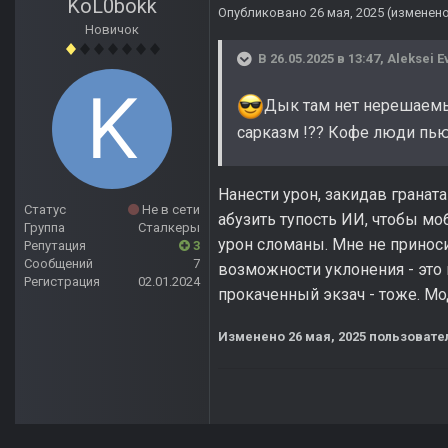
KoL0bokk
Опубликовано
26 мая, 2025
(изменен
Новичок
В 26.05.2025 в 13:47,
Aleksei E
Дык там нет нерешаемых
сарказм !?? Кофе люди пь
Нанести урон, закидав гранат
Статус
Не в сети
абузить тупость ИИ, чтобы моб
Группа
Сталкеры
урон сломаны. Мне не принос
Репутация
3
Сообщений
7
возможности уклонения - это 
Регистрация
02.01.2024
прокаченный экзач - тоже. Мо
Изменено
26 мая, 2025
пользовате