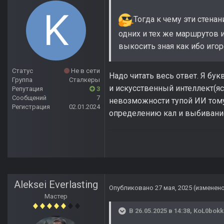
Тогда к чему эти стена
одних и тех же маршрутов 
выкосить зная как ибо иго
Статус
Не в сети
Надо читать весь ответ. Я бу
Группа
Сталкеры
и искусственный интеллект(яс
Репутация
3
Сообщений
7
невозможности тупой ИИ тому 
Регистрация
02.01.2024
определению кал и выбивание
Aleksei Everlasting
Опубликовано
27 мая, 2025
(изменен
Мастер
В 26.05.2025 в 14:38,
KoL0bokk