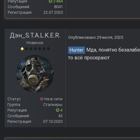
Репутация
2 864
Сообщений
8041
Регистрация
22.07.2020
Дэн_S.T.A.L.K.E.R.
Опубликовано
29 июля, 2025
Новичок
Мда, понятно безалабе
Hunter
то всё просерают
Статус
Не в сети
Группа
Сталкеры
Репутация
4
Сообщений
43
Регистрация
07.10.2020