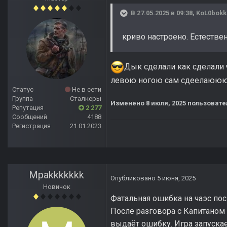
В 27.05.2025 в 09:38,
KoL0bokk
криво настроено. Естестве
Дык сделали как сделали ч
левою ногою сам сдеелаююю.."
Статус
Не в сети
Группа
Сталкеры
Изменено
8 июля, 2025
пользовател
Репутация
2 277
Сообщений
4188
Регистрация
21.01.2023
Mpakkkkkkk
Опубликовано
5 июня, 2025
Новичок
Фатальная ошибка на чаэс по
После разговора с Капитаном
выдаёт ошибку. Игра запускае