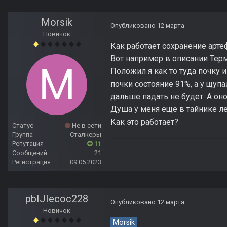
Morsik
Опубликовано
12 марта
Новичок
Как работает сохранение арте
Вот например в описании Тер
Положил я как то туда почку 
почки состояние 91%, а у щупа
дальше падать не будет. А оно
Душа у меня ещё в тайнике ле
Как это работает?
Статус
Не в сети
Группа
Сталкеры
Репутация
11
Сообщений
21
Регистрация
09.05.2023
pbIJIecoc228
Опубликовано
12 марта
Новичок
Morsik