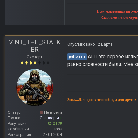
Нам наплевать на этот мир, 
Сначала мы похерим Землю, 
VINT_THE_STALK
Опубликовано
12 марта
ER
АТП это первое испыта
@Пихта
Эксперт
равно сложности были. Мне ка
Зона....Для одних это война, а для других
Статус
Не в сети
Группа
Сталкеры
+
Репутация
2 179
Сообщений
1880
Регистрация
27.01.2024