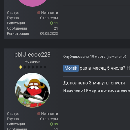
Статус
Не в сети
Группа
Сталкеры
Репутация
11
Сообщений
21
Регистрация
09.05.2023
pbIJIecoc228
Опубликовано
19 марта
(изменено)
Новичок
раз в месяц 5 числа? Н
Morsik
Дополнено 3 минуты спустя
Изменено
19 марта
пользователем
Статус
Не в сети
Группа
Сталкеры
Репутация
39
Сообщений
51