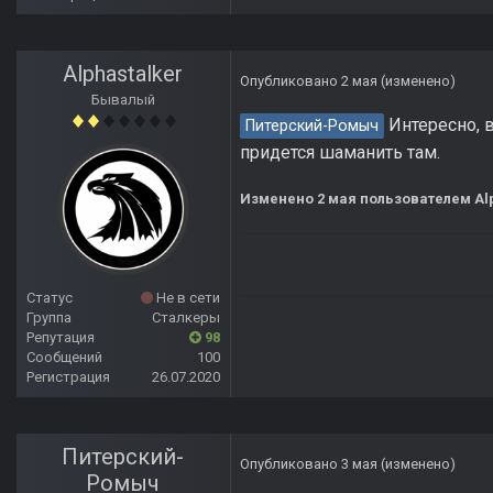
Alphastalker
Опубликовано
2 мая
(изменено)
Бывалый
Интересно, в
Питерский-Ромыч
придется шаманить там.
Изменено
2 мая
пользователем Alp
Статус
Не в сети
Группа
Сталкеры
Репутация
98
Сообщений
100
Регистрация
26.07.2020
Питерский-
Опубликовано
3 мая
(изменено)
Ромыч