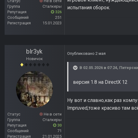
Статус
Не в сети
Группа
Сталкеры
испытания сборок.
Репутация
326
Сообщений
251
Регистрация
15.01.2023
blr3yk
Опубликовано
2 мая
Новичок
В 02.05.2026 в 07:24,
Питерск
версия 1.8 на DirectX 12
Ну вот и славно,как раз комп
Impruved,тоже красиво там в
Статус
Не в сети
Группа
Сталкеры
Репутация
30
Сообщений
71
Регистрация
21.01.2025