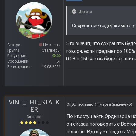
Цитата
Сохранение содержимого у
Это значит, что сохранять буд
Статус
Не в сети
Группа
Сталкеры
говоря, если предмет со 100% 
Репутация
39
0.08 = 150 часов будет храни
Сообщений
51
Регистрация
19.08.2021
VINT_THE_STALK
Опубликовано
14 марта
(изменено)
ER
По квесту найти Ординарца н
Эксперт
он сказал поговорить с Восто
понятно. Идти уже надо в Мёр