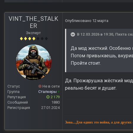
VINT_THE_STALK
Опубликовано
12 марта
ER
Эксперт
В 12.03.2026 в 19:30,
Пихта
ск
Да мод жесткий. Особенно н
Потом привыкаешь, вкурив
Пройти стоит.
Да. Прожарушка жёсткий мод,
Статус
Не в сети
реально бесят и душат.
Группа
Сталкеры
+
Репутация
2 179
Сообщений
1880
Регистрация
27.01.2024
Зона....Для одних это война, а для других