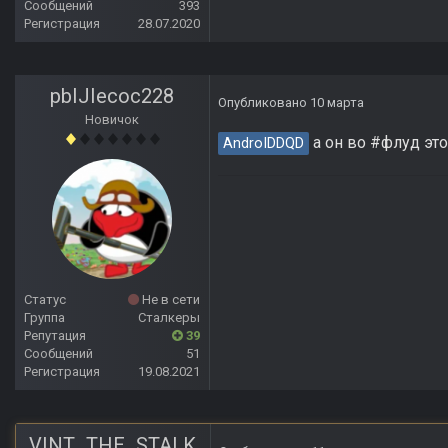
Сообщений
393
Регистрация
28.07.2020
pbIJIecoc228
Опубликовано
10 марта
Новичок
а он во #флуд это
AndroIDDQD
Статус
Не в сети
Группа
Сталкеры
Репутация
39
Сообщений
51
Регистрация
19.08.2021
VINT_THE_STALK