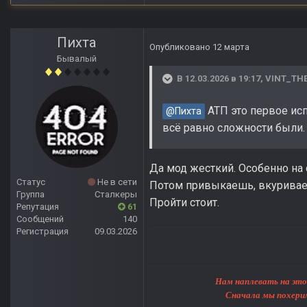
Пихта
Опубликовано
12 марта
Бывалый
В 12.03.2026 в 19:17,
VINT_TH
АТП это первое исп
@Пихта
всё равно сложности были.
Да мод жесткий. Особенно на с
Статус
Не в сети
Потом привыкаешь, вкуривае
Группа
Сталкеры
Пройти стоит.
Репутация
61
Сообщений
140
Регистрация
09.03.2026
Нам наплевать на этот мир, 
Сначала мы похерим Землю, 