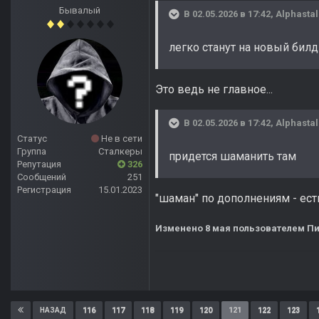
Бывалый
В 02.05.2026 в 17:42,
Alphastal
легко станут на новый билд
Это ведь не главное...
В 02.05.2026 в 17:42,
Alphastal
Статус
Не в сети
Группа
Сталкеры
придется шаманить там
Репутация
326
Сообщений
251
Регистрация
15.01.2023
"шаман" по дополнениям - ест
Изменено
8 мая
пользователем П
116
117
118
119
120
121
122
123
НАЗАД