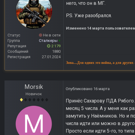
него, что он в МГ.
P.S. Уже разобрался.
Изменено
14 марта
пользователем
Статус
Не в сети
Группа
Сталкеры
+
Репутация
2 179
Сообщений
1880
Регистрация
27.01.2024
Зона....Для одних это война, а для других
Morsik
Опубликовано
16 марта
Новичок
Принёс Сахарову ПДА Рябого. 
месяц 5 числа. А у меня как ра
замутить у Наёмников. Но и п
числа идти или можно в друго
Просто если идти 5-го, то тип