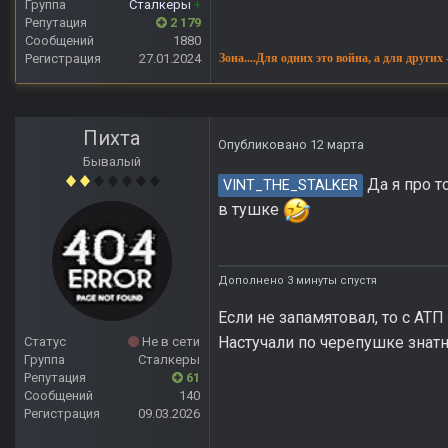
Группа
Сталкеры
+
Репутация
2 179
Сообщений
1880
Регистрация
27.01.2024
Зона....Для одних это война, а для других
Пихта
Опубликовано
12 марта
Бывалый
Да я про т
VINT_THE_STALKER
в тушке
Дополнено 3 минуты спустя
Если не запамятовал, то с АТ
Настучали по черепушке знат
Статус
Не в сети
Группа
Сталкеры
Репутация
61
Сообщений
140
Регистрация
09.03.2026