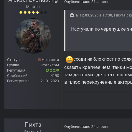
Опубликовано
21 апреля
Мастер
В 12.03.2026 в 17:30,
Пихта
ск
Настучали по черепушке з
сходи на блокпост по сол
Статус
Не в сети
Группа
Сталкеры
сказать крепчее чем танки м
Репутация
2 279
там да токма где ж его возьм
Сообщений
4190
Регистрация
21.01.2023
в плюс перекрученные актор
Пихта
Опубликовано
24 апреля
Бывалый