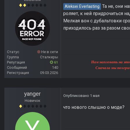
Та не, они н
Aleksei Everlasting
роляет, к ней придрочиться на
Мелкая вон с дубальтовки ср
приходилось раз за разом свои
Статус
Не в сети
Группа
Сталкеры
Нам наплевать на этот мир, 
Репутация
61
Сообщений
140
Сначала мы похерим Землю, 
Регистрация
09.03.2026
yanger
Опубликовано
1 мая
Новичок
что нового слышно о моде?