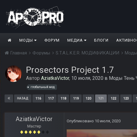
МОДЫ
ФОРУМ
МЕДИА
БЛОГИ
АКТИВНО
Главная
Форумы
S.T.A.L.K.E.R. МОДИФИКАЦИИ
Моды
Prosectors Project 1.7
Автор
AziatkaVictor
,
10 июля, 2020
в
Моды Тень 
глобальный мод
116
117
118
119
120
121
122
123
НАЗАД
AziatkaVictor
Опубликовано
10 июля, 2020
Мастер