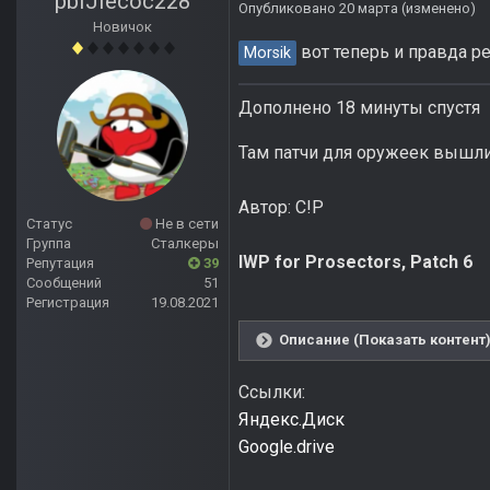
pbIJIecoc228
Опубликовано
20 марта
(изменено)
Новичок
вот теперь и правда р
Morsik
Дополнено 18 минуты спустя
Там патчи для оружеек вышл
Автор: C!P
Статус
Не в сети
Группа
Сталкеры
IWP for Prosectors, Patch 6
Репутация
39
Сообщений
51
Регистрация
19.08.2021
Описание (Показать контент
Ссылки:
Яндекс.Диск
Google.drive